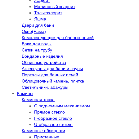
Жадеит
Малиновый кварцит
Талькохлорит
Яшма
Двери для бани
Окно(Рама)
Комплектующие для банных печей
Баки для воды
Сетки на трубу
Бондарные изделия
Обливные устройства
Аксессуары для бани и сауны
Порталы для банных печей
Облицовочный камень, плитка
Светильники, абажуры
Камины
Каминная топка
С подъемным механизмом
Прямое стекло
Г-образное стекло
U-образное стекло
Каминные облицовки
Пристенные