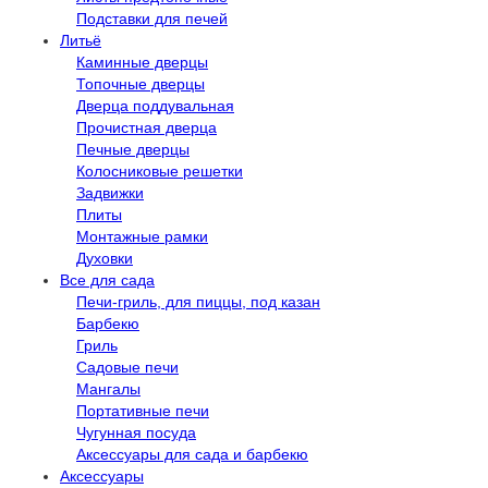
Подставки для печей
Литьё
Каминные дверцы
Топочные дверцы
Дверца поддувальная
Прочистная дверца
Печные дверцы
Колосниковые решетки
Задвижки
Плиты
Монтажные рамки
Духовки
Все для сада
Печи-гриль, для пиццы, под казан
Барбекю
Гриль
Садовые печи
Мангалы
Портативные печи
Чугунная посуда
Аксессуары для сада и барбекю
Аксессуары