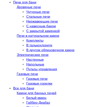
Печи для бани
Дровяные печи
Чугунные печи
Стальные печи
Нержавеющие печи
С навесным баком
С закрытой каменкой
Печи в натуральном камне
Комплекты
В талькохлорите
В другом облицовочном камне
Электрические печи
Настенные
Напольные
Пульты управления
Газовые печи
Газовые печи
Газовые горелки
Все для бани
Камни для банных печей
Белый кварц
Габбро-Диабаз