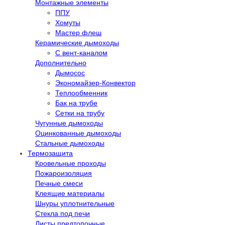
Монтажные элементы
ППУ
Хомуты
Мастер флеш
Керамические дымоходы
С вент-каналом
Дополнительно
Дымосос
Экономайзер-Конвектор
Теплообменник
Бак на трубе
Сетки на трубу
Чугунные дымоходы
Оцинкованные дымоходы
Стальные дымоходы
Термозащита
Кровельные проходы
Пожароизоляция
Печные смеси
Клеящие материалы
Шнуры уплотнительные
Стекла под печи
Листы предтопочные