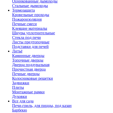
Оцинкованные дымоходы
Стальные дымоходы
Термозащита
Кровельные проходы
Пожароизоляция
Печные смеси
Клеящие материалы
Шнуры уплотнительные
Стекла под печи
Листы предтопочные
Подставки для печей
Литьё
Каминные дверцы
Топочные дверцы
Дверца поддувальная
Прочистная дверца
Печные дверцы
Колосниковые решетки
Задвижки
Плиты
Монтажные рамки
Духовки
Все для сада
Печи-гриль, для пиццы, под казан
Барбекю