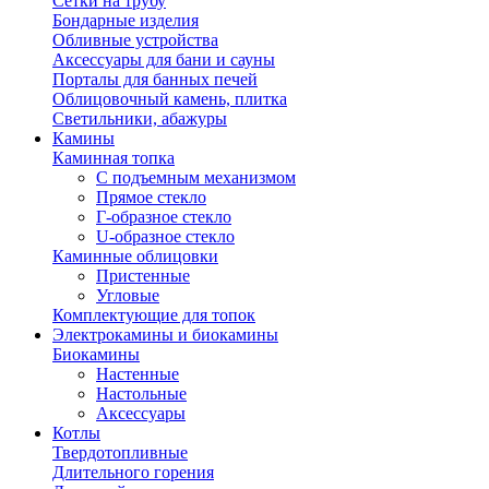
Сетки на трубу
Бондарные изделия
Обливные устройства
Аксессуары для бани и сауны
Порталы для банных печей
Облицовочный камень, плитка
Светильники, абажуры
Камины
Каминная топка
С подъемным механизмом
Прямое стекло
Г-образное стекло
U-образное стекло
Каминные облицовки
Пристенные
Угловые
Комплектующие для топок
Электрокамины и биокамины
Биокамины
Настенные
Настольные
Аксессуары
Котлы
Твердотопливные
Длительного горения