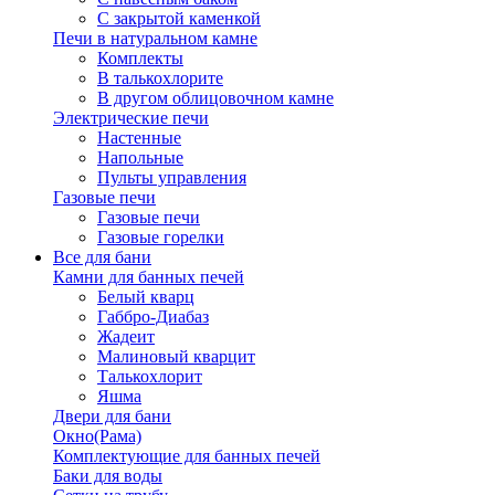
С закрытой каменкой
Печи в натуральном камне
Комплекты
В талькохлорите
В другом облицовочном камне
Электрические печи
Настенные
Напольные
Пульты управления
Газовые печи
Газовые печи
Газовые горелки
Все для бани
Камни для банных печей
Белый кварц
Габбро-Диабаз
Жадеит
Малиновый кварцит
Талькохлорит
Яшма
Двери для бани
Окно(Рама)
Комплектующие для банных печей
Баки для воды