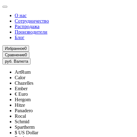
О нас
Сотрудничество
Распродажа
Производители
Блог
Избранное
0
Сравнение
0
руб.
Валюта
ArtRum
Calor
Chazelles
Ember
€ Euro
Hergom
Hitze
Panadero
Rocal
Schmid
Spartherm
$ US Dollar