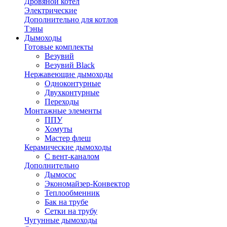
Дровяной котел
Электрические
Дополнительно для котлов
Тэны
Дымоходы
Готовые комплекты
Везувий
Везувий Black
Нержавеющие дымоходы
Одноконтурные
Двухконтурные
Переходы
Монтажные элементы
ППУ
Хомуты
Мастер флеш
Керамические дымоходы
С вент-каналом
Дополнительно
Дымосос
Экономайзер-Конвектор
Теплообменник
Бак на трубе
Сетки на трубу
Чугунные дымоходы