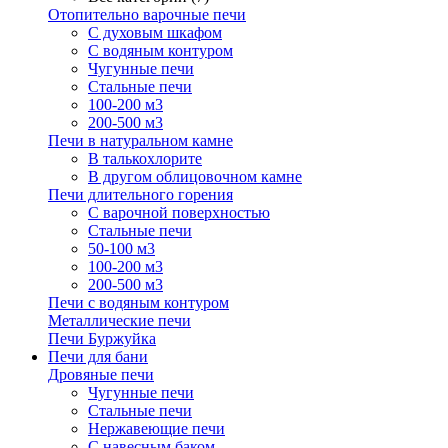
Отопительно варочные печи
С духовым шкафом
С водяным контуром
Чугунные печи
Стальные печи
100-200 м3
200-500 м3
Печи в натуральном камне
В талькохлорите
В другом облицовочном камне
Печи длительного горения
С варочной поверхностью
Стальные печи
50-100 м3
100-200 м3
200-500 м3
Печи с водяным контуром
Металлические печи
Печи Буржуйка
Печи для бани
Дровяные печи
Чугунные печи
Стальные печи
Нержавеющие печи
С навесным баком