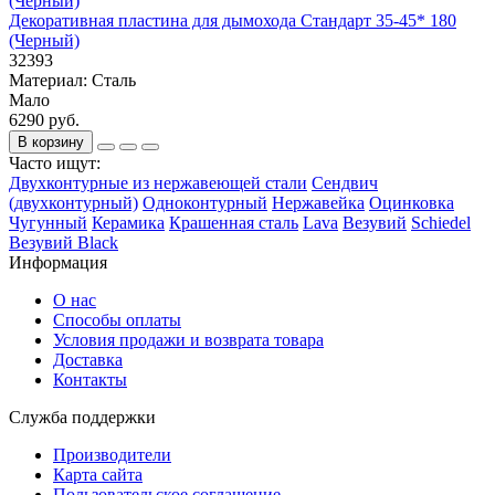
Декоративная пластина для дымохода Стандарт 35-45* 180
(Черный)
32393
Материал:
Сталь
Мало
6290 руб.
В корзину
Часто ищут:
Двухконтурные из нержавеющей стали
Сендвич
(двухконтурный)
Одноконтурный
Нержавейка
Оцинковка
Чугунный
Керамика
Крашенная сталь
Lava
Везувий
Schiedel
Везувий Black
Информация
О нас
Способы оплаты
Условия продажи и возврата товара
Доставка
Контакты
Служба поддержки
Производители
Карта сайта
Пользовательское соглашение