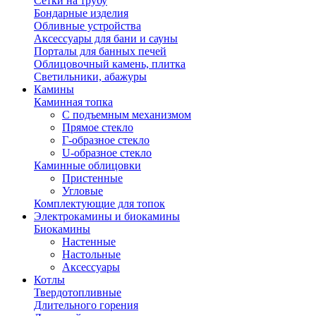
Сетки на трубу
Бондарные изделия
Обливные устройства
Аксессуары для бани и сауны
Порталы для банных печей
Облицовочный камень, плитка
Светильники, абажуры
Камины
Каминная топка
С подъемным механизмом
Прямое стекло
Г-образное стекло
U-образное стекло
Каминные облицовки
Пристенные
Угловые
Комплектующие для топок
Электрокамины и биокамины
Биокамины
Настенные
Настольные
Аксессуары
Котлы
Твердотопливные
Длительного горения