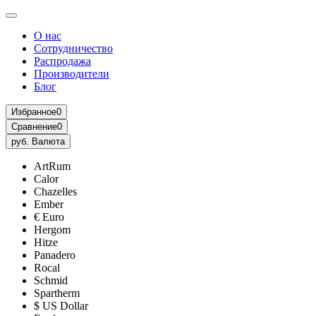
О нас
Сотрудничество
Распродажа
Производители
Блог
Избранное
0
Сравнение
0
руб.
Валюта
ArtRum
Calor
Chazelles
Ember
€ Euro
Hergom
Hitze
Panadero
Rocal
Schmid
Spartherm
$ US Dollar