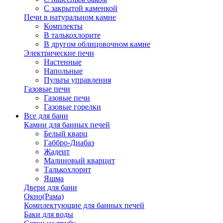
С закрытой каменкой
Печи в натуральном камне
Комплекты
В талькохлорите
В другом облицовочном камне
Электрические печи
Настенные
Напольные
Пульты управления
Газовые печи
Газовые печи
Газовые горелки
Все для бани
Камни для банных печей
Белый кварц
Габбро-Диабаз
Жадеит
Малиновый кварцит
Талькохлорит
Яшма
Двери для бани
Окно(Рама)
Комплектующие для банных печей
Баки для воды