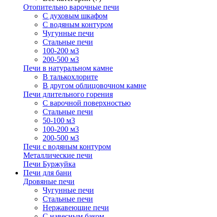
Отопительно варочные печи
С духовым шкафом
С водяным контуром
Чугунные печи
Стальные печи
100-200 м3
200-500 м3
Печи в натуральном камне
В талькохлорите
В другом облицовочном камне
Печи длительного горения
С варочной поверхностью
Стальные печи
50-100 м3
100-200 м3
200-500 м3
Печи с водяным контуром
Металлические печи
Печи Буржуйка
Печи для бани
Дровяные печи
Чугунные печи
Стальные печи
Нержавеющие печи
С навесным баком