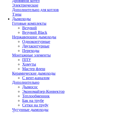
Дровяной котел
Электрические
Дополнительно для котлов
Тэны
Дымоходы
Готовые комплекты
Везувий
Везувий Black
Нержавеющие дымоходы
Одноконтурные
Двухконтурные
Переходы
Монтажные элементы
ППУ
Хомуты
Мастер флеш
Керамические дымоходы
С вент-каналом
Дополнительно
Дымосос
Экономайзер-Конвектор
Теплообменник
Бак на трубе
Сетки на трубу
Чугунные дымоходы