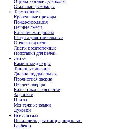
Оцинкованные дымоходы
Стальные дымоходы
Термозащита
Кровельные проходы
Пожароизоляция
Печные смеси
Клеящие материалы
Шнуры уплотнительные
Стекла под печи
Листы предтопочные
Подставки для печей
Литьё
Каминные дверцы
Топочные дверцы
Дверца поддувальная
Прочистная дверца
Печные дверцы
Колосниковые решетки
Задвижки
Плиты
Монтажные рамки
Духовки
Все для сада
Печи-гриль, для пиццы, под казан
Барбекю