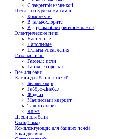
С закрытой каменкой
Печи в натуральном камне
Комплекты
В талькохлорите
В другом облицовочном камне
Электрические печи
Настенные
Напольные
Пульты управления
Газовые печи
Газовые печи
Газовые горелки
Все для бани
Камни для банных печей
Белый кварц
Габбро-Диабаз
Жадеит
Малиновый кварцит
Талькохлорит
Яшма
Двери для бани
Окно(Рама)
Комплектующие для банных печей
Баки для воды