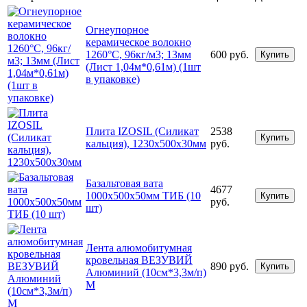
Огнеупорное
керамическое волокно
1260°С, 96кг/м3; 13мм
600 руб.
Купить
(Лист 1,04м*0,61м) (1шт
в упаковке)
Плита IZOSIL (Силикат
2538
Купить
кальция), 1230х500х30мм
руб.
Базальтовая вата
4677
1000х500х50мм ТИБ (10
Купить
руб.
шт)
Лента алюмобитумная
кровельная ВЕЗУВИЙ
890 руб.
Купить
Алюминий (10см*3,3м/п)
М