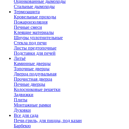
Оцинкованные дымоходы
Стальные дымоходы
Термозащита
Кровельные проходы
Пожароизоляция
Печные смеси
Клеящие материалы
Шнуры уплотнительные
Стекла под печи
Листы предтопочные
Подставки для печей
Литьё
Каминные дверцы
Топочные дверцы
Дверца поддувальная
Прочистная дверца
Печные дверцы
Колосниковые решетки
Задвижки
Плиты
Монтажные рамки
Духовки
Все для сада
Печи-гриль, для пиццы, под казан
Барбекю