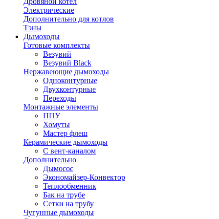
Дровяной котел
Электрические
Дополнительно для котлов
Тэны
Дымоходы
Готовые комплекты
Везувий
Везувий Black
Нержавеющие дымоходы
Одноконтурные
Двухконтурные
Переходы
Монтажные элементы
ППУ
Хомуты
Мастер флеш
Керамические дымоходы
С вент-каналом
Дополнительно
Дымосос
Экономайзер-Конвектор
Теплообменник
Бак на трубе
Сетки на трубу
Чугунные дымоходы