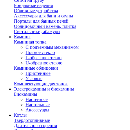
Сетки на трубу
Бондарные изделия
Обливные устройства
Аксессуары для бани и сауны
Порталы для банных печей
Облицовочный камень, плитка
Светильники, абажуры
Камины
Каминная топка
С подъемным механизмом
Прямое стекло
Г-образное стекло
U-образное стекло
Каминные облицовки
Пристенные
Угловые
Комплектующие для топок
Электрокамины и биокамины
Биокамины
Настенные
Настольные
Аксессуары
Котлы
Твердотопливные
Длительного горения