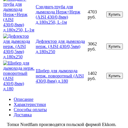
Сэндвич-труба для
дымохода Нерж+Нерж
4703
Купить
(AISI 430/0,8мм)
руб.
д.180х250, L-1м
Дефлектор для дымохода
3062
нерж. (AISI 430/0,5мм)
Купить
руб.
д.180х250
Шибер для дымохода
1402
нерж. поворотный (AISI
Купить
руб.
430/0,8мм) д.180
Описание
Характеристики
Способы оплаты
Доставка
Топки Nordflam производятся польской фирмой Ekkom.