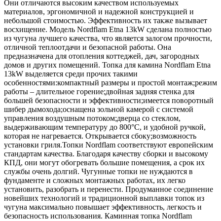
Они отличаются высоким качеством используемых
материалов, эргономичной и надежной конструкцией и
небольшой стоимостью. Эффективность их также вызывает
восхищение. Модель Nordflam Etna 13kW сделана полностью
из чугуна лучшего качества, что является залогом прочности,
отличной теплоотдачи и безопасной работы. Она
предназначена для отопления коттеджей, дач, загородных
домов и других помещений. Топка для камина Nordflam Etna
13kW выделяется среди прочих такими
особенностями:компактный размеры и простой монтаж;режим
работы – длительное горение;двойная задняя стенка для
большей безопасности и эффективности;имеется поворотный
шибер дымохода;оснащена зольной камерой с системой
управления воздушным потоком;дверца со стеклом,
выдерживающим температуру до 800°С, и удобной ручкой,
которая не нагревается. Открывается сбоку;возможность
установки гриля.Топки Nordflam соответствуют европейским
стандартам качества. Благодаря качеству сборки и высокому
КПД, они могут обогревать большие помещения, а срок их
службы очень долгий. Чугунные топки не нуждаются в
фундаменте и сложных монтажных работах, их легко
установить, разобрать и перенести. Продуманное соединение
новейших технологий и традиционной выплавки топок из
чугуна максимально повышает эффективность, легкость и
безопасность использования. Каминная топка Nordflam