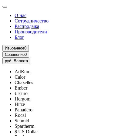
О нас
Сотрудничество
Распродажа
Производители
Блог
Избранное
0
Сравнение
0
руб.
Валюта
ArtRum
Calor
Chazelles
Ember
€ Euro
Hergom
Hitze
Panadero
Rocal
Schmid
Spartherm
$ US Dollar