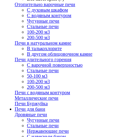
Отопительно варочные печи
С духовым шкафом
С водяным контуром
Чугунные печи
Стальные печи
100-200 м3
200-500 м3
Печи в натуральном камне
В талькохлорите
В другом облицовочном камне
Печи длительного горения
С варочной поверхностью
Стальные печи
50-100 м3
100-200 м3
200-500 м3
Печи с водяным контуром
Металлические печи
Печи Буржуйка
Печи для бани
Дровяные печи
Чугунные печи
Стальные печи
Нержавеющие печи
С навесным баком