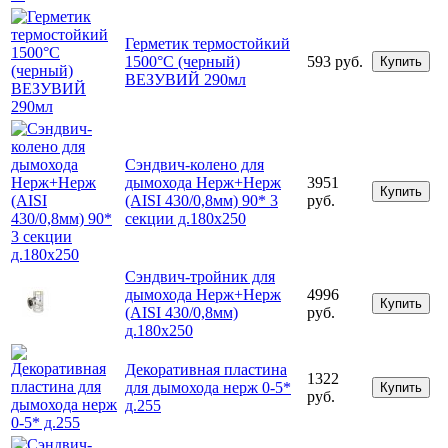
Герметик термостойкий
1500°С (черный)
593 руб.
Купить
ВЕЗУВИЙ 290мл
Сэндвич-колено для
дымохода Нерж+Нерж
3951
Купить
(AISI 430/0,8мм) 90* 3
руб.
секции д.180х250
Сэндвич-тройник для
дымохода Нерж+Нерж
4996
Купить
(AISI 430/0,8мм)
руб.
д.180х250
Декоративная пластина
1322
для дымохода нерж 0-5*
Купить
руб.
д.255