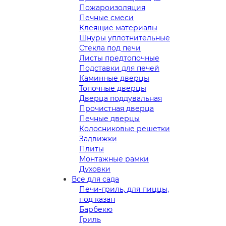
Пожароизоляция
Печные смеси
Клеящие материалы
Шнуры уплотнительные
Стекла под печи
Листы предтопочные
Подставки для печей
Каминные дверцы
Топочные дверцы
Дверца поддувальная
Прочистная дверца
Печные дверцы
Колосниковые решетки
Задвижки
Плиты
Монтажные рамки
Духовки
Все для сада
Печи-гриль, для пиццы,
под казан
Барбекю
Гриль