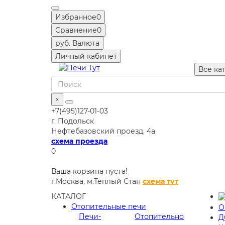
Избранное
0
Сравнение
0
руб.
Валюта
Личный кабинет
Все ка
×
+7(495)127-01-03
г. Подольск
Нефтебазовский проезд, 4а
схема проезда
0
Ваша корзина пуста!
г.Москва,
м.Теплый Стан
схема тут
КАТАЛОГ
Отопительные печи
О
Печи-
Отопительно
Д