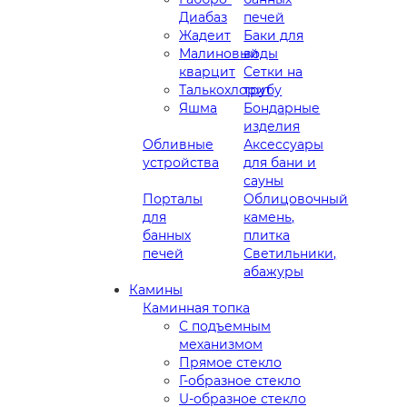
Диабаз
печей
Жадеит
Баки для
Малиновый
воды
кварцит
Сетки на
Талькохлорит
трубу
Яшма
Бондарные
изделия
Обливные
Аксессуары
устройства
для бани и
сауны
Порталы
Облицовочный
для
камень,
банных
плитка
печей
Светильники,
абажуры
Камины
Каминная топка
С подъемным
механизмом
Прямое стекло
Г-образное стекло
U-образное стекло