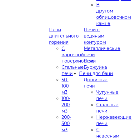
В
другом
облицовочном
камне
Печи
Печи с
длительного
водяным
горения
контуром
С
Металлические
варочной
печи
поверхностью
Печи
Стальные
Буржуйка
печи
Печи для бани
50-
Дровяные
100
печи
м3
Чугунные
100-
печи
200
Стальные
м3
печи
200-
Нержавеющие
500
печи
м3
С
навесным