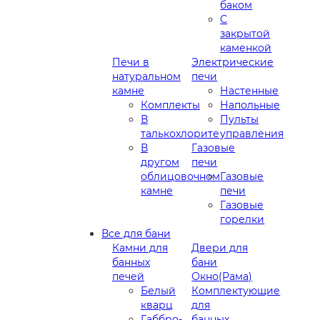
баком
С
закрытой
каменкой
Печи в
Электрические
натуральном
печи
камне
Настенные
Комплекты
Напольные
В
Пульты
талькохлорите
управления
В
Газовые
другом
печи
облицовочном
Газовые
камне
печи
Газовые
горелки
Все для бани
Камни для
Двери для
банных
бани
печей
Окно(Рама)
Белый
Комплектующие
кварц
для
Габбро-
банных