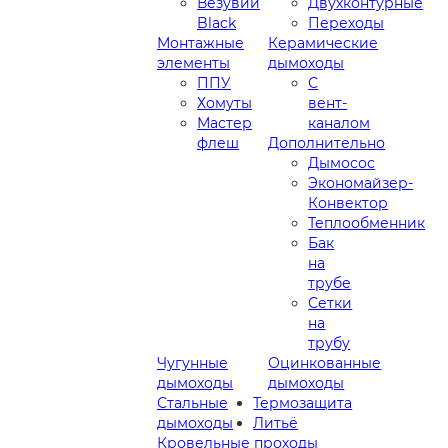
Везувий
Двухконтурные
Black
Переходы
Монтажные
Керамические
элементы
дымоходы
ППУ
С
Хомуты
вент-
Мастер
каналом
флеш
Дополнительно
Дымосос
Экономайзер-
Конвектор
Теплообменник
Бак
на
трубе
Сетки
на
трубу
Чугунные
Оцинкованные
дымоходы
дымоходы
Стальные
Термозащита
дымоходы
Литьё
Кровельные проходы