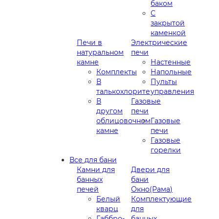
баком
С
закрытой
каменкой
Печи в
Электрические
натуральном
печи
камне
Настенные
Комплекты
Напольные
В
Пульты
талькохлорите
управления
В
Газовые
другом
печи
облицовочном
Газовые
камне
печи
Газовые
горелки
Все для бани
Камни для
Двери для
банных
бани
печей
Окно(Рама)
Белый
Комплектующие
кварц
для
Габбро-
банных