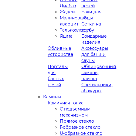
Диабаз
печей
Жадеит
Баки для
Малиновый
воды
кварцит
Сетки на
Талькохлорит
трубу
Яшма
Бондарные
изделия
Обливные
Аксессуары
устройства
для бани и
сауны
Порталы
Облицовочный
для
камень,
банных
плитка
печей
Светильники,
абажуры
Камины
Каминная топка
С подъемным
механизмом
Прямое стекло
Г-образное стекло
U-образное стекло