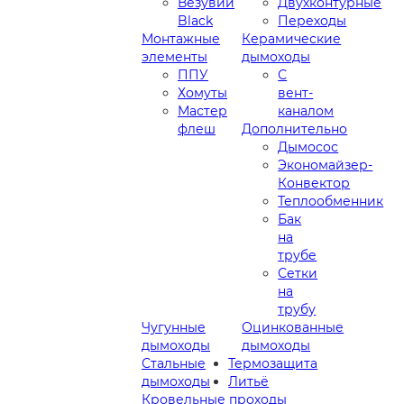
Везувий
Двухконтурные
Black
Переходы
Монтажные
Керамические
элементы
дымоходы
ППУ
С
Хомуты
вент-
Мастер
каналом
флеш
Дополнительно
Дымосос
Экономайзер-
Конвектор
Теплообменник
Бак
на
трубе
Сетки
на
трубу
Чугунные
Оцинкованные
дымоходы
дымоходы
Стальные
Термозащита
дымоходы
Литьё
Кровельные проходы