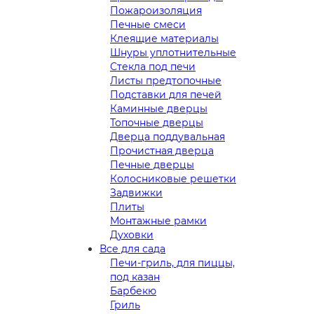
Пожароизоляция
Печные смеси
Клеящие материалы
Шнуры уплотнительные
Стекла под печи
Листы предтопочные
Подставки для печей
Каминные дверцы
Топочные дверцы
Дверца поддувальная
Прочистная дверца
Печные дверцы
Колосниковые решетки
Задвижки
Плиты
Монтажные рамки
Духовки
Все для сада
Печи-гриль, для пиццы,
под казан
Барбекю
Гриль