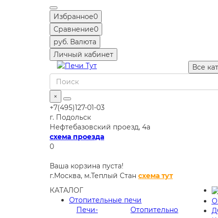
Избранное
0
Сравнение
0
руб.
Валюта
Личный кабинет
Все ка
×
+7(495)127-01-03
г. Подольск
Нефтебазовский проезд, 4а
схема проезда
0
Ваша корзина пуста!
г.Москва,
м.Теплый Стан
схема тут
КАТАЛОГ
Отопительные печи
О
Печи-
Отопительно
Д