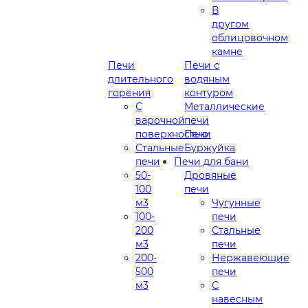
В
другом
облицовочном
камне
Печи
Печи с
длительного
водяным
горения
контуром
С
Металлические
варочной
печи
поверхностью
Печи
Стальные
Буржуйка
печи
Печи для бани
50-
Дровяные
100
печи
м3
Чугунные
100-
печи
200
Стальные
м3
печи
200-
Нержавеющие
500
печи
м3
С
навесным