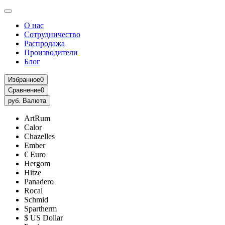
О нас
Сотрудничество
Распродажа
Производители
Блог
Избранное
0
Сравнение
0
руб.
Валюта
ArtRum
Calor
Chazelles
Ember
€ Euro
Hergom
Hitze
Panadero
Rocal
Schmid
Spartherm
$ US Dollar