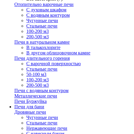
Отопительно варочные печи
С духовым шкафом
С водяным контуром
Чугунные печи
Стальные печи
100-200 м3
200-500 м3
Печи в натуральном камне
В талькохлорите
В другом облицовочном камне
Печи длительного горения
С варочной поверхностью
Стальные печи
50-100 м3
100-200 м3
200-500 м3
Печи с водяным контуром
Металлические печи
Печи Буржуйка
Печи для бани
Дровяные печи
Чугунные печи
Стальные печи
Нержавеющие печи
С навесным баком