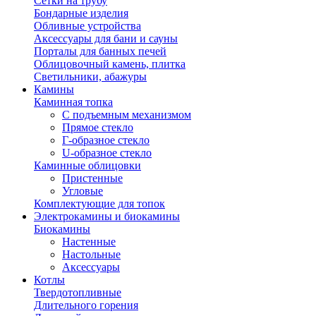
Сетки на трубу
Бондарные изделия
Обливные устройства
Аксессуары для бани и сауны
Порталы для банных печей
Облицовочный камень, плитка
Светильники, абажуры
Камины
Каминная топка
С подъемным механизмом
Прямое стекло
Г-образное стекло
U-образное стекло
Каминные облицовки
Пристенные
Угловые
Комплектующие для топок
Электрокамины и биокамины
Биокамины
Настенные
Настольные
Аксессуары
Котлы
Твердотопливные
Длительного горения