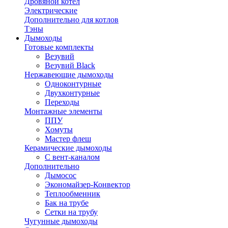
Дровяной котел
Электрические
Дополнительно для котлов
Тэны
Дымоходы
Готовые комплекты
Везувий
Везувий Black
Нержавеющие дымоходы
Одноконтурные
Двухконтурные
Переходы
Монтажные элементы
ППУ
Хомуты
Мастер флеш
Керамические дымоходы
С вент-каналом
Дополнительно
Дымосос
Экономайзер-Конвектор
Теплообменник
Бак на трубе
Сетки на трубу
Чугунные дымоходы