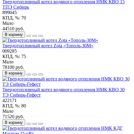
Твердотопливный котел водяного отопления НМК КВО 15
ТПЭ Сибирь
899045
КПД, %:
70
Мало
44510 руб.
В корзину
Твердотопливный котел Zota «Тополь-30М»
009285
КПД, %:
75
Мало
78100 руб.
В корзину
Твердотопливный котел водяного отопления НМК КВО 30
ТЭ Сибирь-Гефест
422171
КПД, %:
80
Мало
71520 руб.
В корзину