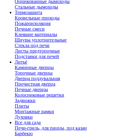
Оцинкованные дымоходы
Стальные дымоходы
Термозащита
Кровельные проходы
Пожароизоляция
Печные смеси
Клеящие материалы
Шнуры уплотнительные
Стекла под печи
Листы предтопочные
Подставки для печей
Литьё
Каминные дверцы
Топочные дверцы
Дверца поддувальная
Прочистная дверца
Печные дверцы
Колосниковые решетки
Задвижки
Плиты
Монтажные рамки
Духовки
Все для сада
Печи-гриль, для пиццы, под казан
Барбекю