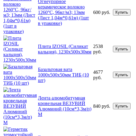
Огнеупорное
керамическое волокно
1260°С, 96кг/м3; 13мм
600 руб.
Купить
(Лист 1,04м*0,61м) (1шт
в упаковке)
Плита IZOSIL (Силикат
2538
Купить
кальция), 1230х500х30мм
руб.
Базальтовая вата
4677
1000х500х50мм ТИБ (10
Купить
руб.
шт)
Лента алюмобитумная
кровельная ВЕЗУВИЙ
840 руб.
Купить
Алюминий (10см*3,3м/п)
М