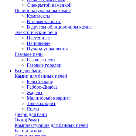
С закрытой каменкой
Печи в натуральном камне
Комплекты
В талькохлорите
В другом облицовочном камне
Электрические печи
Настенные
Напольные
Пульты управления
Газовые печи
Газовые печи
Газовые горелки
Все для бани
Камни для банных печей
Белый кварц
Габбро-Диабаз
Жадеит
Малиновый кварцит
Талькохлорит
Яшма
Двери для бани
Окно(Рама)
Комплектующие для банных печей
Баки для воды