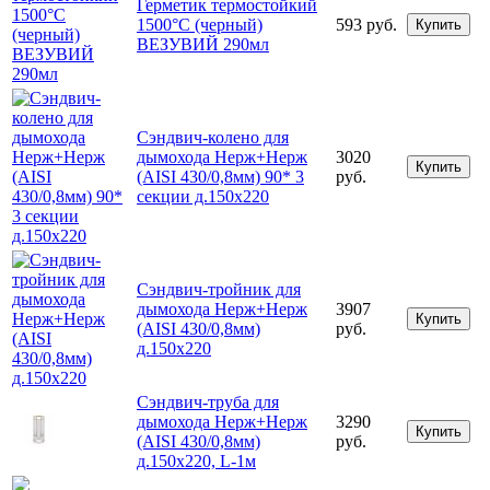
Герметик термостойкий
1500°С (черный)
593 руб.
Купить
ВЕЗУВИЙ 290мл
Сэндвич-колено для
дымохода Нерж+Нерж
3020
Купить
(AISI 430/0,8мм) 90* 3
руб.
секции д.150х220
Сэндвич-тройник для
дымохода Нерж+Нерж
3907
Купить
(AISI 430/0,8мм)
руб.
д.150х220
Сэндвич-труба для
дымохода Нерж+Нерж
3290
Купить
(AISI 430/0,8мм)
руб.
д.150х220, L-1м