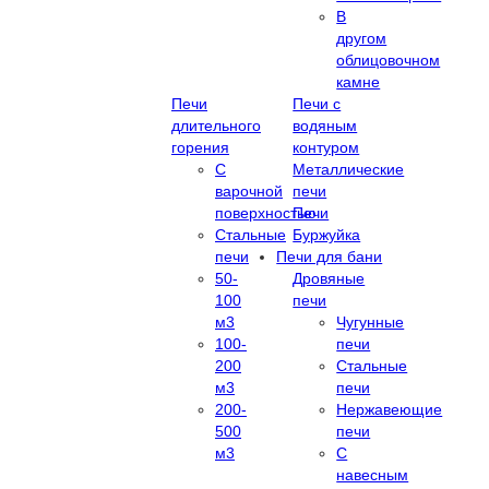
В
другом
облицовочном
камне
Печи
Печи с
длительного
водяным
горения
контуром
С
Металлические
варочной
печи
поверхностью
Печи
Стальные
Буржуйка
печи
Печи для бани
50-
Дровяные
100
печи
м3
Чугунные
100-
печи
200
Стальные
м3
печи
200-
Нержавеющие
500
печи
м3
С
навесным