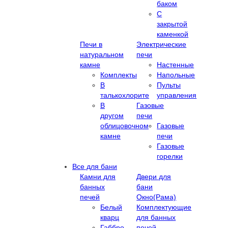
баком
С
закрытой
каменкой
Печи в
Электрические
натуральном
печи
камне
Настенные
Комплекты
Напольные
В
Пульты
талькохлорите
управления
В
Газовые
другом
печи
облицовочном
Газовые
камне
печи
Газовые
горелки
Все для бани
Камни для
Двери для
банных
бани
печей
Окно(Рама)
Белый
Комплектующие
кварц
для банных
Габбро-
печей