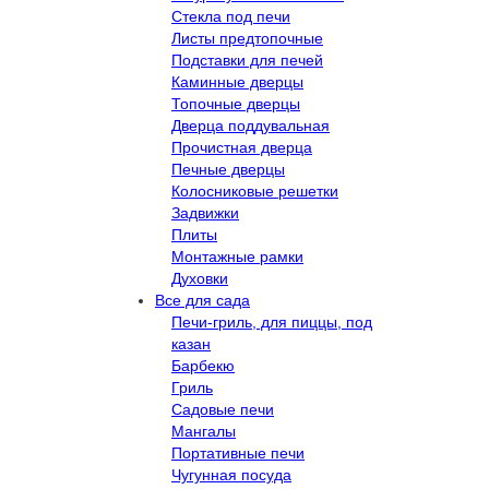
Стекла под печи
Листы предтопочные
Подставки для печей
Каминные дверцы
Топочные дверцы
Дверца поддувальная
Прочистная дверца
Печные дверцы
Колосниковые решетки
Задвижки
Плиты
Монтажные рамки
Духовки
Все для сада
Печи-гриль, для пиццы, под
казан
Барбекю
Гриль
Садовые печи
Мангалы
Портативные печи
Чугунная посуда