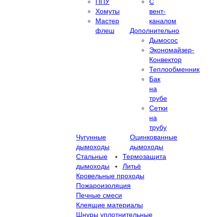
ППУ
С
Хомуты
вент-
Мастер
каналом
флеш
Дополнительно
Дымосос
Экономайзер-
Конвектор
Теплообменник
Бак
на
трубе
Сетки
на
трубу
Чугунные
Оцинкованные
дымоходы
дымоходы
Стальные
Термозащита
дымоходы
Литьё
Кровельные проходы
Пожароизоляция
Печные смеси
Клеящие материалы
Шнуры уплотнительные