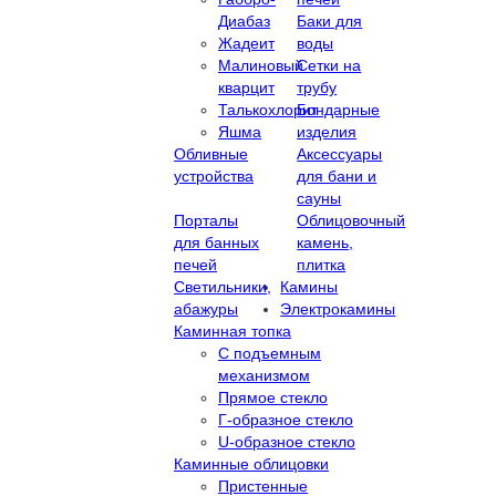
Диабаз
Баки для
Жадеит
воды
Малиновый
Сетки на
кварцит
трубу
Талькохлорит
Бондарные
Яшма
изделия
Обливные
Аксессуары
устройства
для бани и
сауны
Порталы
Облицовочный
для банных
камень,
печей
плитка
Светильники,
Камины
абажуры
Электрокамины
Каминная топка
С подъемным
механизмом
Прямое стекло
Г-образное стекло
U-образное стекло
Каминные облицовки
Пристенные