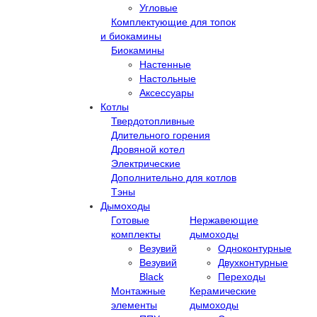
Угловые
Комплектующие для топок
и биокамины
Биокамины
Настенные
Настольные
Аксессуары
Котлы
Твердотопливные
Длительного горения
Дровяной котел
Электрические
Дополнительно для котлов
Тэны
Дымоходы
Готовые
Нержавеющие
комплекты
дымоходы
Везувий
Одноконтурные
Везувий
Двухконтурные
Black
Переходы
Монтажные
Керамические
элементы
дымоходы