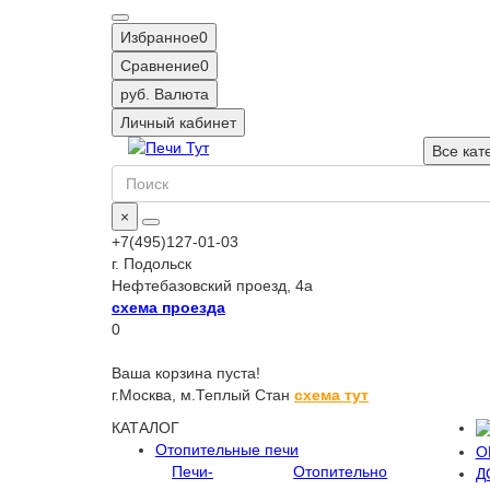
Избранное
0
Сравнение
0
руб.
Валюта
Личный кабинет
Все кат
×
+7(495)127-01-03
г. Подольск
Нефтебазовский проезд, 4а
схема проезда
0
Ваша корзина пуста!
г.Москва,
м.Теплый Стан
схема тут
КАТАЛОГ
Отопительные печи
О
Печи-
Отопительно
Д