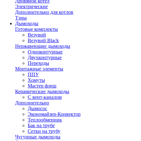
Дровяной котел
Электрические
Дополнительно для котлов
Тэны
Дымоходы
Готовые комплекты
Везувий
Везувий Black
Нержавеющие дымоходы
Одноконтурные
Двухконтурные
Переходы
Монтажные элементы
ППУ
Хомуты
Мастер флеш
Керамические дымоходы
С вент-каналом
Дополнительно
Дымосос
Экономайзер-Конвектор
Теплообменник
Бак на трубе
Сетки на трубу
Чугунные дымоходы