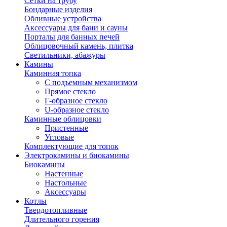
Сетки на трубу
Бондарные изделия
Обливные устройства
Аксессуары для бани и сауны
Порталы для банных печей
Облицовочный камень, плитка
Светильники, абажуры
Камины
Каминная топка
С подъемным механизмом
Прямое стекло
Г-образное стекло
U-образное стекло
Каминные облицовки
Пристенные
Угловые
Комплектующие для топок
Электрокамины и биокамины
Биокамины
Настенные
Настольные
Аксессуары
Котлы
Твердотопливные
Длительного горения