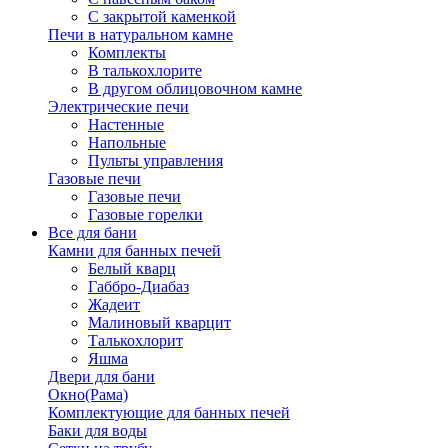
С закрытой каменкой
Печи в натуральном камне
Комплекты
В талькохлорите
В другом облицовочном камне
Электрические печи
Настенные
Напольные
Пульты управления
Газовые печи
Газовые печи
Газовые горелки
Все для бани
Камни для банных печей
Белый кварц
Габбро-Диабаз
Жадеит
Малиновый кварцит
Талькохлорит
Яшма
Двери для бани
Окно(Рама)
Комплектующие для банных печей
Баки для воды