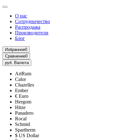
О нас
Сотрудничество
Распродажа
Производители
Блог
Избранное
0
Сравнение
0
руб.
Валюта
ArtRum
Calor
Chazelles
Ember
€ Euro
Hergom
Hitze
Panadero
Rocal
Schmid
Spartherm
$ US Dollar