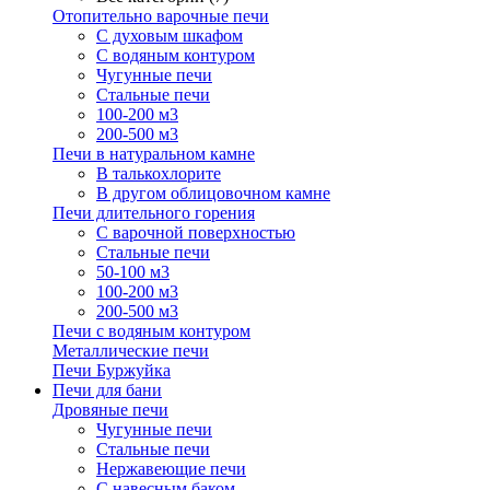
Отопительно варочные печи
С духовым шкафом
С водяным контуром
Чугунные печи
Стальные печи
100-200 м3
200-500 м3
Печи в натуральном камне
В талькохлорите
В другом облицовочном камне
Печи длительного горения
С варочной поверхностью
Стальные печи
50-100 м3
100-200 м3
200-500 м3
Печи с водяным контуром
Металлические печи
Печи Буржуйка
Печи для бани
Дровяные печи
Чугунные печи
Стальные печи
Нержавеющие печи
С навесным баком