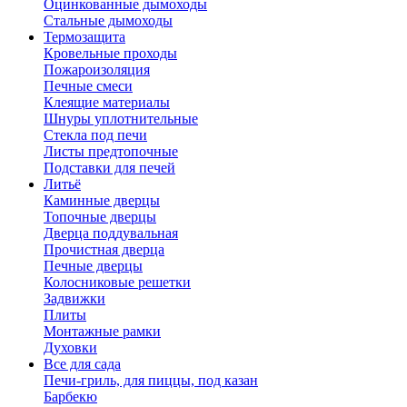
Оцинкованные дымоходы
Стальные дымоходы
Термозащита
Кровельные проходы
Пожароизоляция
Печные смеси
Клеящие материалы
Шнуры уплотнительные
Стекла под печи
Листы предтопочные
Подставки для печей
Литьё
Каминные дверцы
Топочные дверцы
Дверца поддувальная
Прочистная дверца
Печные дверцы
Колосниковые решетки
Задвижки
Плиты
Монтажные рамки
Духовки
Все для сада
Печи-гриль, для пиццы, под казан
Барбекю