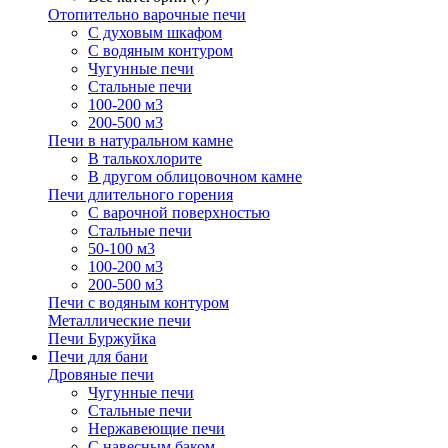
Отопительно варочные печи
С духовым шкафом
С водяным контуром
Чугунные печи
Стальные печи
100-200 м3
200-500 м3
Печи в натуральном камне
В талькохлорите
В другом облицовочном камне
Печи длительного горения
С варочной поверхностью
Стальные печи
50-100 м3
100-200 м3
200-500 м3
Печи с водяным контуром
Металлические печи
Печи Буржуйка
Печи для бани
Дровяные печи
Чугунные печи
Стальные печи
Нержавеющие печи
С навесным баком