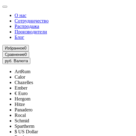
О нас
Сотрудничество
Распродажа
Производители
Блог
Избранное
0
Сравнение
0
руб.
Валюта
ArtRum
Calor
Chazelles
Ember
€ Euro
Hergom
Hitze
Panadero
Rocal
Schmid
Spartherm
$ US Dollar