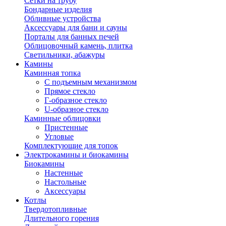
Сетки на трубу
Бондарные изделия
Обливные устройства
Аксессуары для бани и сауны
Порталы для банных печей
Облицовочный камень, плитка
Светильники, абажуры
Камины
Каминная топка
С подъемным механизмом
Прямое стекло
Г-образное стекло
U-образное стекло
Каминные облицовки
Пристенные
Угловые
Комплектующие для топок
Электрокамины и биокамины
Биокамины
Настенные
Настольные
Аксессуары
Котлы
Твердотопливные
Длительного горения