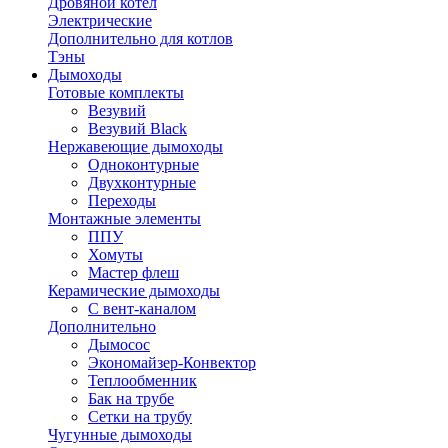
Дровяной котел
Электрические
Дополнительно для котлов
Тэны
Дымоходы
Готовые комплекты
Везувий
Везувий Black
Нержавеющие дымоходы
Одноконтурные
Двухконтурные
Переходы
Монтажные элементы
ППУ
Хомуты
Мастер флеш
Керамические дымоходы
С вент-каналом
Дополнительно
Дымосос
Экономайзер-Конвектор
Теплообменник
Бак на трубе
Сетки на трубу
Чугунные дымоходы