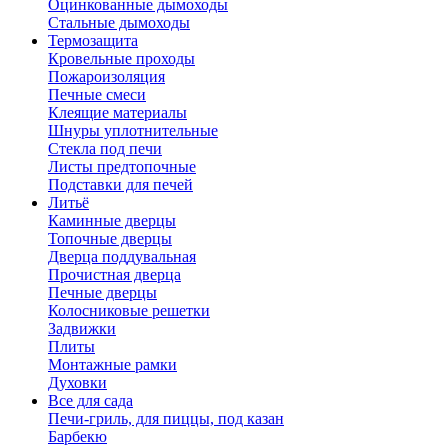
Оцинкованные дымоходы
Стальные дымоходы
Термозащита
Кровельные проходы
Пожароизоляция
Печные смеси
Клеящие материалы
Шнуры уплотнительные
Стекла под печи
Листы предтопочные
Подставки для печей
Литьё
Каминные дверцы
Топочные дверцы
Дверца поддувальная
Прочистная дверца
Печные дверцы
Колосниковые решетки
Задвижки
Плиты
Монтажные рамки
Духовки
Все для сада
Печи-гриль, для пиццы, под казан
Барбекю