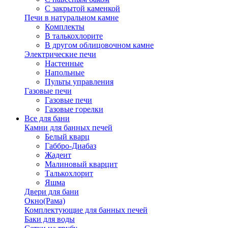
С закрытой каменкой
Печи в натуральном камне
Комплекты
В талькохлорите
В другом облицовочном камне
Электрические печи
Настенные
Напольные
Пульты управления
Газовые печи
Газовые печи
Газовые горелки
Все для бани
Камни для банных печей
Белый кварц
Габбро-Диабаз
Жадеит
Малиновый кварцит
Талькохлорит
Яшма
Двери для бани
Окно(Рама)
Комплектующие для банных печей
Баки для воды