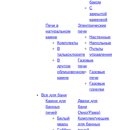
баком
С
закрытой
каменкой
Печи в
Электрические
натуральном
печи
камне
Настенные
Комплекты
Напольные
В
Пульты
талькохлорите
управления
В
Газовые
другом
печи
облицовочном
Газовые
камне
печи
Газовые
горелки
Все для бани
Камни для
Двери для
банных
бани
печей
Окно(Рама)
Белый
Комплектующие
кварц
для банных
Габбро-
печей