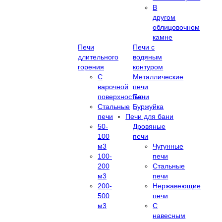
В
другом
облицовочном
камне
Печи
Печи с
длительного
водяным
горения
контуром
С
Металлические
варочной
печи
поверхностью
Печи
Стальные
Буржуйка
печи
Печи для бани
50-
Дровяные
100
печи
м3
Чугунные
100-
печи
200
Стальные
м3
печи
200-
Нержавеющие
500
печи
м3
С
навесным