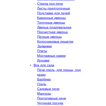
Стекла под печи
Листы предтопочные
Подставки для печей
Каминные дверцы
Топочные дверцы
Дверца поддувальная
Прочистная дверца
Печные дверцы
Колосниковые решетки
Задвижки
Плиты
Монтажные рамки
Духовки
Все для сада
Печи-гриль, для пиццы, под
казан
Барбекю
Гриль
Садовые печи
Мангалы
Портативные печи
Чугунная посуда