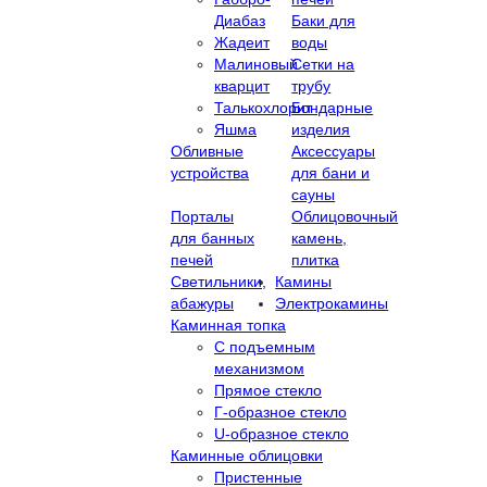
Диабаз
Баки для
Жадеит
воды
Малиновый
Сетки на
кварцит
трубу
Талькохлорит
Бондарные
Яшма
изделия
Обливные
Аксессуары
устройства
для бани и
сауны
Порталы
Облицовочный
для банных
камень,
печей
плитка
Светильники,
Камины
абажуры
Электрокамины
Каминная топка
С подъемным
механизмом
Прямое стекло
Г-образное стекло
U-образное стекло
Каминные облицовки
Пристенные