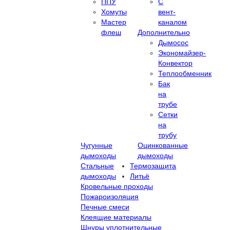
ППУ
С
Хомуты
вент-
Мастер
каналом
флеш
Дополнительно
Дымосос
Экономайзер-
Конвектор
Теплообменник
Бак
на
трубе
Сетки
на
трубу
Чугунные
Оцинкованные
дымоходы
дымоходы
Стальные
Термозащита
дымоходы
Литьё
Кровельные проходы
Пожароизоляция
Печные смеси
Клеящие материалы
Шнуры уплотнительные