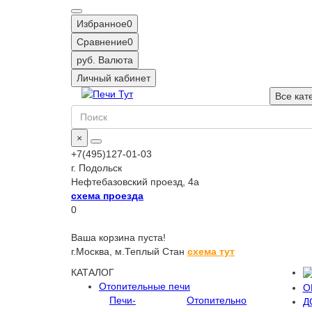
Избранное
0
Сравнение
0
руб.
Валюта
Личный кабинет
Все кат
×
+7(495)127-01-03
г. Подольск
Нефтебазовский проезд, 4а
схема проезда
0
Ваша корзина пуста!
г.Москва,
м.Теплый Стан
схема тут
КАТАЛОГ
Отопительные печи
О
Печи-
Отопительно
Д