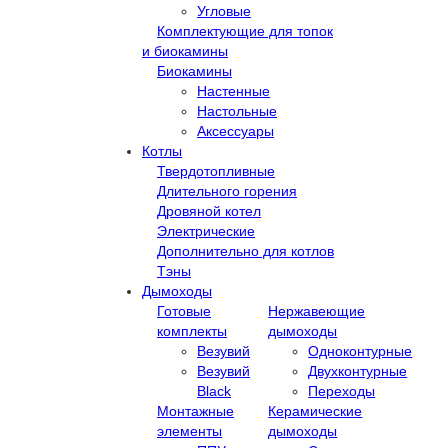
Угловые
Комплектующие для топок
и биокамины
Биокамины
Настенные
Настольные
Аксессуары
Котлы
Твердотопливные
Длительного горения
Дровяной котел
Электрические
Дополнительно для котлов
Тэны
Дымоходы
Готовые
Нержавеющие
комплекты
дымоходы
Везувий
Одноконтурные
Везувий
Двухконтурные
Black
Переходы
Монтажные
Керамические
элементы
дымоходы