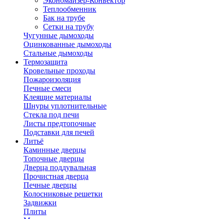
Экономайзер-Конвектор
Теплообменник
Бак на трубе
Сетки на трубу
Чугунные дымоходы
Оцинкованные дымоходы
Стальные дымоходы
Термозащита
Кровельные проходы
Пожароизоляция
Печные смеси
Клеящие материалы
Шнуры уплотнительные
Стекла под печи
Листы предтопочные
Подставки для печей
Литьё
Каминные дверцы
Топочные дверцы
Дверца поддувальная
Прочистная дверца
Печные дверцы
Колосниковые решетки
Задвижки
Плиты