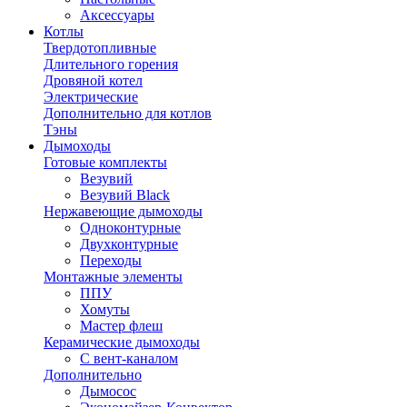
Аксессуары
Котлы
Твердотопливные
Длительного горения
Дровяной котел
Электрические
Дополнительно для котлов
Тэны
Дымоходы
Готовые комплекты
Везувий
Везувий Black
Нержавеющие дымоходы
Одноконтурные
Двухконтурные
Переходы
Монтажные элементы
ППУ
Хомуты
Мастер флеш
Керамические дымоходы
С вент-каналом
Дополнительно
Дымосос