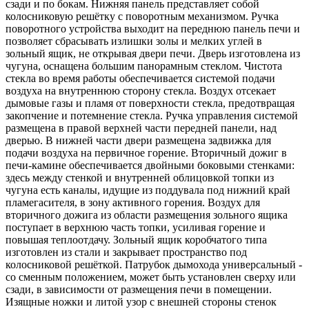
сзади и по бокам. Нижняя панель представляет собой
колосниковую решётку с поворотным механизмом. Ручка
поворотного устройства выходит на переднюю панель печи и
позволяет сбрасывать излишки золы и мелких углей в
зольный ящик, не открывая двери печи. Дверь изготовлена из
чугуна, оснащена большим панорамным стеклом. Чистота
стекла во время работы обеспечивается системой подачи
воздуха на внутреннюю сторону стекла. Воздух отсекает
дымовые газы и пламя от поверхности стекла, предотвращая
закопчение и потемнение стекла. Ручка управления системой
размещена в правой верхней части передней панели, над
дверью. В нижней части двери размещена задвижка для
подачи воздуха на первичное горение. Вторичный дожиг в
печи-камине обеспечивается двойными боковыми стенками:
здесь между стенкой и внутренней облицовкой топки из
чугуна есть каналы, идущие из поддувала под нижний край
пламегасителя, в зону активного горения. Воздух для
вторичного дожига из области размещения зольного ящика
поступает в верхнюю часть топки, усиливая горение и
повышая теплоотдачу. Зольный ящик коробчатого типа
изготовлен из стали и закрывает пространство под
колосниковой решёткой. Патрубок дымохода универсальный -
со сменным положением, может быть установлен сверху или
сзади, в зависимости от размещения печи в помещении.
Изящные ножки и литой узор с внешней стороны стенок