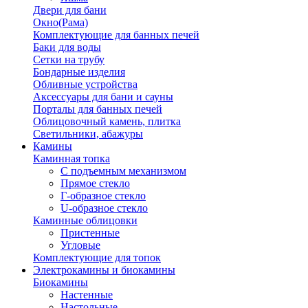
Двери для бани
Окно(Рама)
Комплектующие для банных печей
Баки для воды
Сетки на трубу
Бондарные изделия
Обливные устройства
Аксессуары для бани и сауны
Порталы для банных печей
Облицовочный камень, плитка
Светильники, абажуры
Камины
Каминная топка
С подъемным механизмом
Прямое стекло
Г-образное стекло
U-образное стекло
Каминные облицовки
Пристенные
Угловые
Комплектующие для топок
Электрокамины и биокамины
Биокамины
Настенные
Настольные