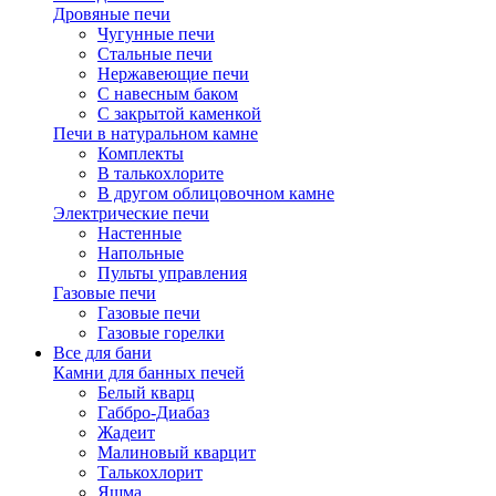
Дровяные печи
Чугунные печи
Стальные печи
Нержавеющие печи
С навесным баком
С закрытой каменкой
Печи в натуральном камне
Комплекты
В талькохлорите
В другом облицовочном камне
Электрические печи
Настенные
Напольные
Пульты управления
Газовые печи
Газовые печи
Газовые горелки
Все для бани
Камни для банных печей
Белый кварц
Габбро-Диабаз
Жадеит
Малиновый кварцит
Талькохлорит
Яшма