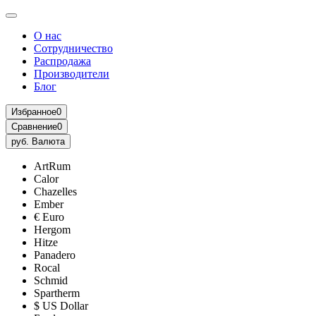
О нас
Сотрудничество
Распродажа
Производители
Блог
Избранное
0
Сравнение
0
руб.
Валюта
ArtRum
Calor
Chazelles
Ember
€ Euro
Hergom
Hitze
Panadero
Rocal
Schmid
Spartherm
$ US Dollar