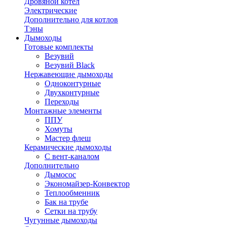
Дровяной котел
Электрические
Дополнительно для котлов
Тэны
Дымоходы
Готовые комплекты
Везувий
Везувий Black
Нержавеющие дымоходы
Одноконтурные
Двухконтурные
Переходы
Монтажные элементы
ППУ
Хомуты
Мастер флеш
Керамические дымоходы
С вент-каналом
Дополнительно
Дымосос
Экономайзер-Конвектор
Теплообменник
Бак на трубе
Сетки на трубу
Чугунные дымоходы