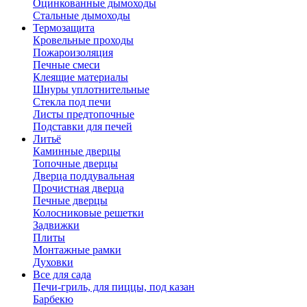
Оцинкованные дымоходы
Стальные дымоходы
Термозащита
Кровельные проходы
Пожароизоляция
Печные смеси
Клеящие материалы
Шнуры уплотнительные
Стекла под печи
Листы предтопочные
Подставки для печей
Литьё
Каминные дверцы
Топочные дверцы
Дверца поддувальная
Прочистная дверца
Печные дверцы
Колосниковые решетки
Задвижки
Плиты
Монтажные рамки
Духовки
Все для сада
Печи-гриль, для пиццы, под казан
Барбекю