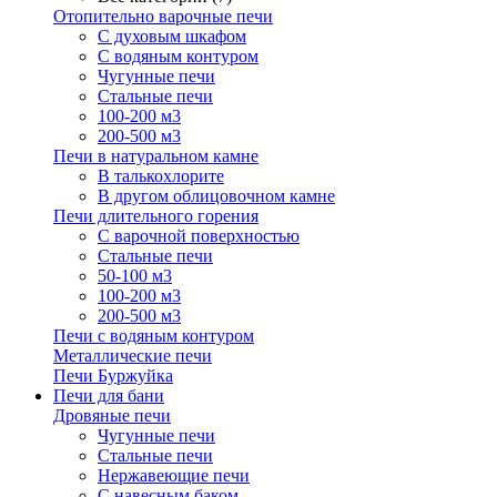
Отопительно варочные печи
С духовым шкафом
С водяным контуром
Чугунные печи
Стальные печи
100-200 м3
200-500 м3
Печи в натуральном камне
В талькохлорите
В другом облицовочном камне
Печи длительного горения
С варочной поверхностью
Стальные печи
50-100 м3
100-200 м3
200-500 м3
Печи с водяным контуром
Металлические печи
Печи Буржуйка
Печи для бани
Дровяные печи
Чугунные печи
Стальные печи
Нержавеющие печи
С навесным баком