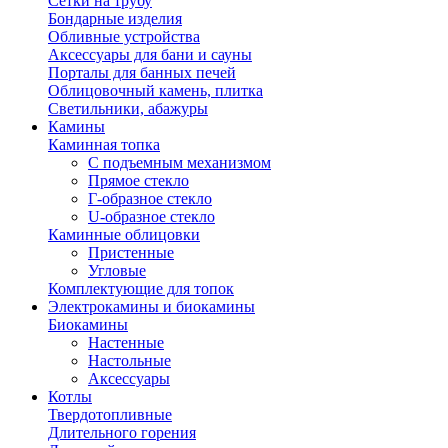
Сетки на трубу
Бондарные изделия
Обливные устройства
Аксессуары для бани и сауны
Порталы для банных печей
Облицовочный камень, плитка
Светильники, абажуры
Камины
Каминная топка
С подъемным механизмом
Прямое стекло
Г-образное стекло
U-образное стекло
Каминные облицовки
Пристенные
Угловые
Комплектующие для топок
Электрокамины и биокамины
Биокамины
Настенные
Настольные
Аксессуары
Котлы
Твердотопливные
Длительного горения