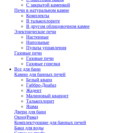
С закрытой каменкой
Печи в натуральном камне
Комплекты
В талькохлорите
В другом облицовочном камне
Электрические печи
Настенные
Напольные
Пульты управления
Газовые печи
Газовые печи
Газовые горелки
Все для бани
Камни для банных печей
Белый кварц
Габбро-Диабаз
Жадеит
Малиновый кварцит
Талькохлорит
Яшма
Двери для бани
Окно(Рама)
Комплектующие для банных печей
Баки для воды