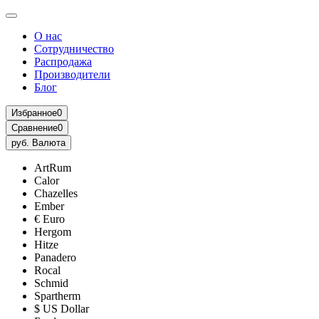
О нас
Сотрудничество
Распродажа
Производители
Блог
Избранное
0
Сравнение
0
руб.
Валюта
ArtRum
Calor
Chazelles
Ember
€ Euro
Hergom
Hitze
Panadero
Rocal
Schmid
Spartherm
$ US Dollar