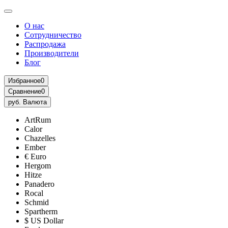
О нас
Сотрудничество
Распродажа
Производители
Блог
Избранное
0
Сравнение
0
руб.
Валюта
ArtRum
Calor
Chazelles
Ember
€ Euro
Hergom
Hitze
Panadero
Rocal
Schmid
Spartherm
$ US Dollar