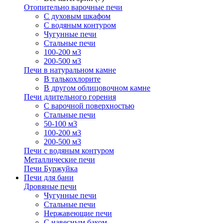
Отопительно варочные печи
С духовым шкафом
С водяным контуром
Чугунные печи
Стальные печи
100-200 м3
200-500 м3
Печи в натуральном камне
В талькохлорите
В другом облицовочном камне
Печи длительного горения
С варочной поверхностью
Стальные печи
50-100 м3
100-200 м3
200-500 м3
Печи с водяным контуром
Металлические печи
Печи Буржуйка
Печи для бани
Дровяные печи
Чугунные печи
Стальные печи
Нержавеющие печи
С навесным баком