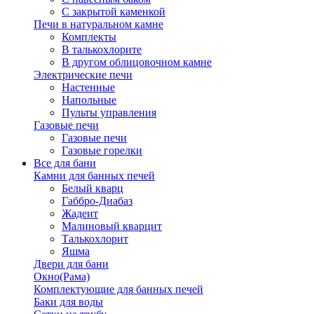
С закрытой каменкой
Печи в натуральном камне
Комплекты
В талькохлорите
В другом облицовочном камне
Электрические печи
Настенные
Напольные
Пульты управления
Газовые печи
Газовые печи
Газовые горелки
Все для бани
Камни для банных печей
Белый кварц
Габбро-Диабаз
Жадеит
Малиновый кварцит
Талькохлорит
Яшма
Двери для бани
Окно(Рама)
Комплектующие для банных печей
Баки для воды