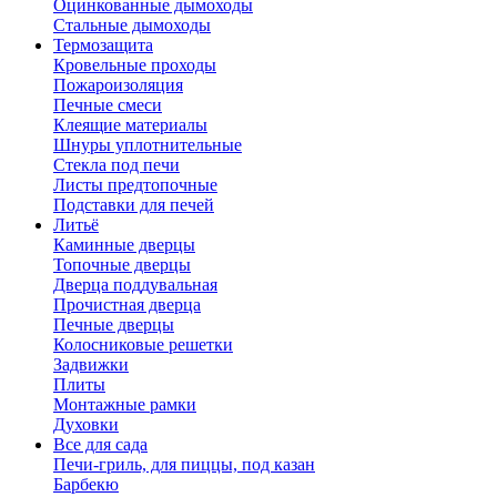
Оцинкованные дымоходы
Стальные дымоходы
Термозащита
Кровельные проходы
Пожароизоляция
Печные смеси
Клеящие материалы
Шнуры уплотнительные
Стекла под печи
Листы предтопочные
Подставки для печей
Литьё
Каминные дверцы
Топочные дверцы
Дверца поддувальная
Прочистная дверца
Печные дверцы
Колосниковые решетки
Задвижки
Плиты
Монтажные рамки
Духовки
Все для сада
Печи-гриль, для пиццы, под казан
Барбекю