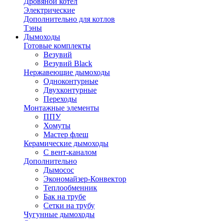
Дровяной котел
Электрические
Дополнительно для котлов
Тэны
Дымоходы
Готовые комплекты
Везувий
Везувий Black
Нержавеющие дымоходы
Одноконтурные
Двухконтурные
Переходы
Монтажные элементы
ППУ
Хомуты
Мастер флеш
Керамические дымоходы
С вент-каналом
Дополнительно
Дымосос
Экономайзер-Конвектор
Теплообменник
Бак на трубе
Сетки на трубу
Чугунные дымоходы