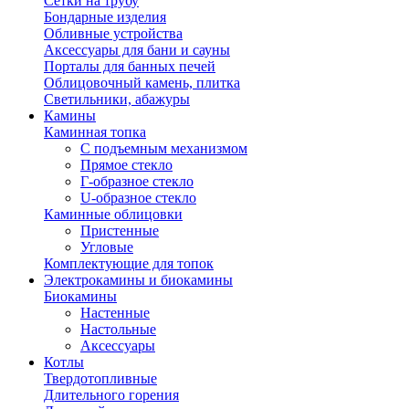
Сетки на трубу
Бондарные изделия
Обливные устройства
Аксессуары для бани и сауны
Порталы для банных печей
Облицовочный камень, плитка
Светильники, абажуры
Камины
Каминная топка
С подъемным механизмом
Прямое стекло
Г-образное стекло
U-образное стекло
Каминные облицовки
Пристенные
Угловые
Комплектующие для топок
Электрокамины и биокамины
Биокамины
Настенные
Настольные
Аксессуары
Котлы
Твердотопливные
Длительного горения