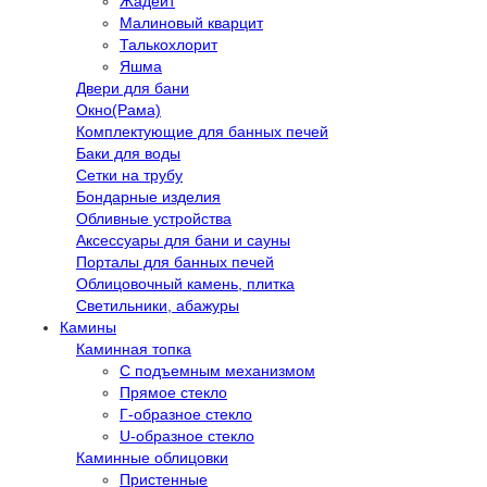
Жадеит
Малиновый кварцит
Талькохлорит
Яшма
Двери для бани
Окно(Рама)
Комплектующие для банных печей
Баки для воды
Сетки на трубу
Бондарные изделия
Обливные устройства
Аксессуары для бани и сауны
Порталы для банных печей
Облицовочный камень, плитка
Светильники, абажуры
Камины
Каминная топка
С подъемным механизмом
Прямое стекло
Г-образное стекло
U-образное стекло
Каминные облицовки
Пристенные