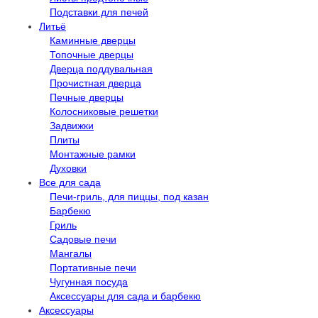
Подставки для печей
Литьё
Каминные дверцы
Топочные дверцы
Дверца поддувальная
Прочистная дверца
Печные дверцы
Колосниковые решетки
Задвижки
Плиты
Монтажные рамки
Духовки
Все для сада
Печи-гриль, для пиццы, под казан
Барбекю
Гриль
Садовые печи
Мангалы
Портативные печи
Чугунная посуда
Аксессуары для сада и барбекю
Аксессуары