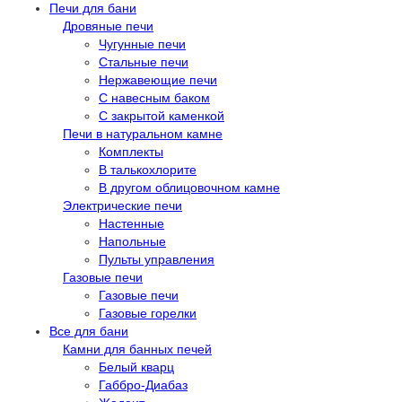
Печи для бани
Дровяные печи
Чугунные печи
Стальные печи
Нержавеющие печи
С навесным баком
С закрытой каменкой
Печи в натуральном камне
Комплекты
В талькохлорите
В другом облицовочном камне
Электрические печи
Настенные
Напольные
Пульты управления
Газовые печи
Газовые печи
Газовые горелки
Все для бани
Камни для банных печей
Белый кварц
Габбро-Диабаз