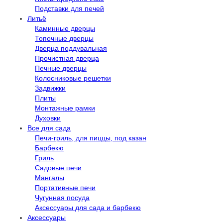
Подставки для печей
Литьё
Каминные дверцы
Топочные дверцы
Дверца поддувальная
Прочистная дверца
Печные дверцы
Колосниковые решетки
Задвижки
Плиты
Монтажные рамки
Духовки
Все для сада
Печи-гриль, для пиццы, под казан
Барбекю
Гриль
Садовые печи
Мангалы
Портативные печи
Чугунная посуда
Аксессуары для сада и барбекю
Аксессуары