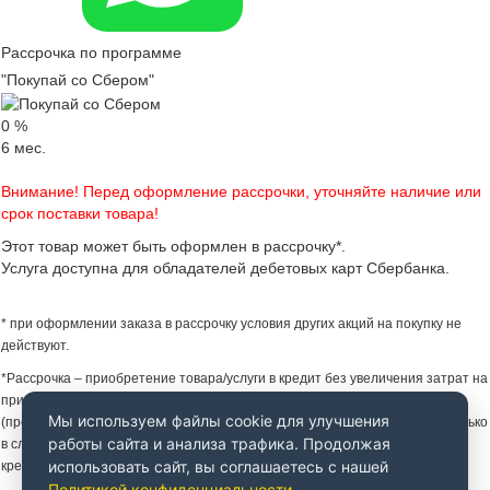
Рассрочка по программе
"Покупай со Сбером"
0
%
6
мес.
Внимание! Перед оформление рассрочки, уточняйте наличие или
срок поставки товара!
Этот товар может быть оформлен в рассрочку*.
Услуга доступна для обладателей дебетовых карт Сбербанка.
* при оформлении заказа в рассрочку условия других акций на покупку не
действуют.
*Рассрочка – приобретение товара/услуги в кредит без увеличения затрат на
приобретение товара/услуги за счет предоставления Партнером Банка
Мы используем файлы cookie для улучшения
(продавцом) скидки на товар/услугу. Увеличение затрат не происходит только
работы сайта и анализа трафика. Продолжая
в случае надлежащего исполнения заемщиком своих обязательств по
использовать сайт, вы соглашаетесь с нашей
кредитному договору.
Политикой конфиденциальности
.