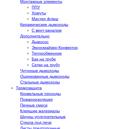
Монтажные элементы
ППУ
Хомуты
Мастер флеш
Керамические дымоходы
С вент-каналом
Дополнительно
Дымосос
Экономайзер-Конвектор
Теплообменник
Бак на трубе
Сетки на трубу
Чугунные дымоходы
Оцинкованные дымоходы
Стальные дымоходы
Термозащита
Кровельные проходы
Пожароизоляция
Печные смеси
Клеящие материалы
Шнуры уплотнительные
Стекла под печи
Листы предтопочные