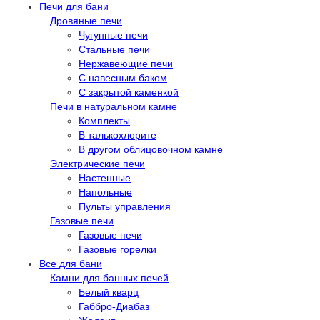
Печи для бани
Дровяные печи
Чугунные печи
Стальные печи
Нержавеющие печи
С навесным баком
С закрытой каменкой
Печи в натуральном камне
Комплекты
В талькохлорите
В другом облицовочном камне
Электрические печи
Настенные
Напольные
Пульты управления
Газовые печи
Газовые печи
Газовые горелки
Все для бани
Камни для банных печей
Белый кварц
Габбро-Диабаз