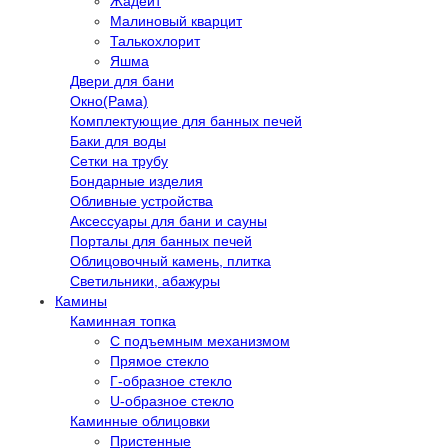
Жадеит
Малиновый кварцит
Талькохлорит
Яшма
Двери для бани
Окно(Рама)
Комплектующие для банных печей
Баки для воды
Сетки на трубу
Бондарные изделия
Обливные устройства
Аксессуары для бани и сауны
Порталы для банных печей
Облицовочный камень, плитка
Светильники, абажуры
Камины
Каминная топка
С подъемным механизмом
Прямое стекло
Г-образное стекло
U-образное стекло
Каминные облицовки
Пристенные