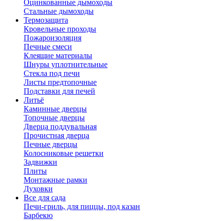
Оцинкованные дымоходы
Стальные дымоходы
Термозащита
Кровельные проходы
Пожароизоляция
Печные смеси
Клеящие материалы
Шнуры уплотнительные
Стекла под печи
Листы предтопочные
Подставки для печей
Литьё
Каминные дверцы
Топочные дверцы
Дверца поддувальная
Прочистная дверца
Печные дверцы
Колосниковые решетки
Задвижки
Плиты
Монтажные рамки
Духовки
Все для сада
Печи-гриль, для пиццы, под казан
Барбекю