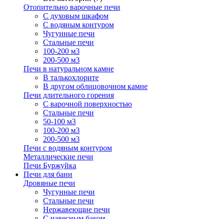
Отопительно варочные печи
С духовым шкафом
С водяным контуром
Чугунные печи
Стальные печи
100-200 м3
200-500 м3
Печи в натуральном камне
В талькохлорите
В другом облицовочном камне
Печи длительного горения
С варочной поверхностью
Стальные печи
50-100 м3
100-200 м3
200-500 м3
Печи с водяным контуром
Металлические печи
Печи Буржуйка
Печи для бани
Дровяные печи
Чугунные печи
Стальные печи
Нержавеющие печи
С навесным баком