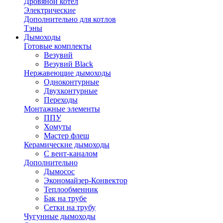
Дровяной котел
Электрические
Дополнительно для котлов
Тэны
Дымоходы
Готовые комплекты
Везувий
Везувий Black
Нержавеющие дымоходы
Одноконтурные
Двухконтурные
Переходы
Монтажные элементы
ППУ
Хомуты
Мастер флеш
Керамические дымоходы
С вент-каналом
Дополнительно
Дымосос
Экономайзер-Конвектор
Теплообменник
Бак на трубе
Сетки на трубу
Чугунные дымоходы