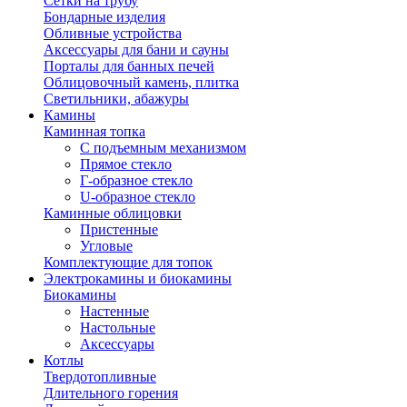
Сетки на трубу
Бондарные изделия
Обливные устройства
Аксессуары для бани и сауны
Порталы для банных печей
Облицовочный камень, плитка
Светильники, абажуры
Камины
Каминная топка
С подъемным механизмом
Прямое стекло
Г-образное стекло
U-образное стекло
Каминные облицовки
Пристенные
Угловые
Комплектующие для топок
Электрокамины и биокамины
Биокамины
Настенные
Настольные
Аксессуары
Котлы
Твердотопливные
Длительного горения