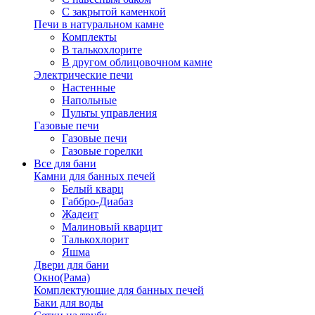
С закрытой каменкой
Печи в натуральном камне
Комплекты
В талькохлорите
В другом облицовочном камне
Электрические печи
Настенные
Напольные
Пульты управления
Газовые печи
Газовые печи
Газовые горелки
Все для бани
Камни для банных печей
Белый кварц
Габбро-Диабаз
Жадеит
Малиновый кварцит
Талькохлорит
Яшма
Двери для бани
Окно(Рама)
Комплектующие для банных печей
Баки для воды