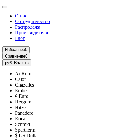
О нас
Сотрудничество
Распродажа
Производители
Блог
Избранное
0
Сравнение
0
руб.
Валюта
ArtRum
Calor
Chazelles
Ember
€ Euro
Hergom
Hitze
Panadero
Rocal
Schmid
Spartherm
$ US Dollar