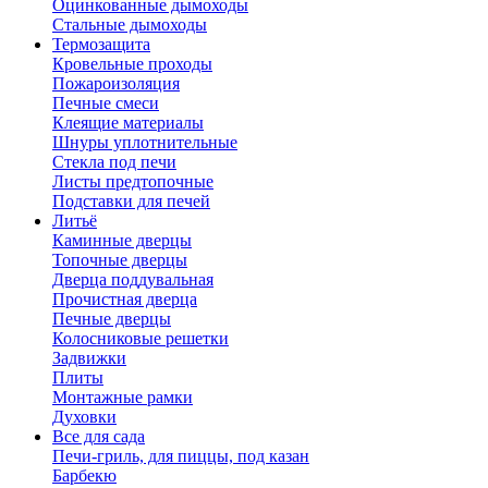
Оцинкованные дымоходы
Стальные дымоходы
Термозащита
Кровельные проходы
Пожароизоляция
Печные смеси
Клеящие материалы
Шнуры уплотнительные
Стекла под печи
Листы предтопочные
Подставки для печей
Литьё
Каминные дверцы
Топочные дверцы
Дверца поддувальная
Прочистная дверца
Печные дверцы
Колосниковые решетки
Задвижки
Плиты
Монтажные рамки
Духовки
Все для сада
Печи-гриль, для пиццы, под казан
Барбекю