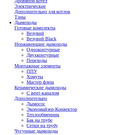
Дровяной котел
Электрические
Дополнительно для котлов
Тэны
Дымоходы
Готовые комплекты
Везувий
Везувий Black
Нержавеющие дымоходы
Одноконтурные
Двухконтурные
Переходы
Монтажные элементы
ППУ
Хомуты
Мастер флеш
Керамические дымоходы
С вент-каналом
Дополнительно
Дымосос
Экономайзер-Конвектор
Теплообменник
Бак на трубе
Сетки на трубу
Чугунные дымоходы