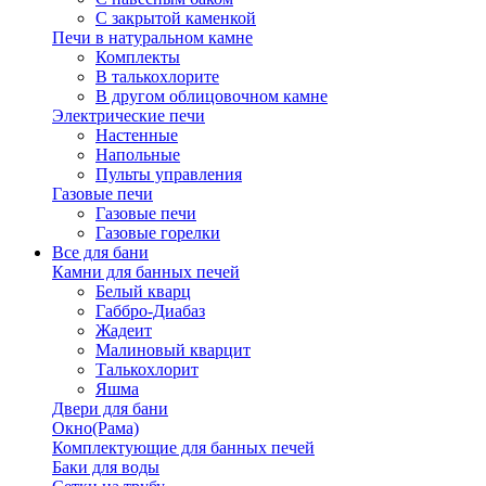
С закрытой каменкой
Печи в натуральном камне
Комплекты
В талькохлорите
В другом облицовочном камне
Электрические печи
Настенные
Напольные
Пульты управления
Газовые печи
Газовые печи
Газовые горелки
Все для бани
Камни для банных печей
Белый кварц
Габбро-Диабаз
Жадеит
Малиновый кварцит
Талькохлорит
Яшма
Двери для бани
Окно(Рама)
Комплектующие для банных печей
Баки для воды