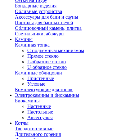
Сетки на трубу
Бондарные изделия
Обливные устройства
Аксессуары для бани и сауны
Порталы для банных печей
Облицовочный камень, плитка
Светильники, абажуры
Камины
Каминная топка
С подъемным механизмом
Прямое стекло
Г-образное стекло
U-образное стекло
Каминные облицовки
Пристенные
Угловые
Комплектующие для топок
Электрокамины и биокамины
Биокамины
Настенные
Настольные
Аксессуары
Котлы
Твердотопливные
Длительного горения