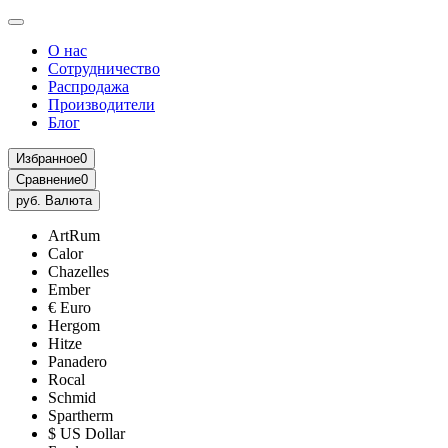
О нас
Сотрудничество
Распродажа
Производители
Блог
Избранное
0
Сравнение
0
руб.
Валюта
ArtRum
Calor
Chazelles
Ember
€ Euro
Hergom
Hitze
Panadero
Rocal
Schmid
Spartherm
$ US Dollar