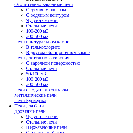
Отопительно варочные печи
С духовым шкафом
С водяным контуром
Чугунные печи
Стальные печи
100-200 м3
200-500 м3
Печи в натуральном камне
В талькохлорите
В другом облицовочном камне
Печи длительного горения
С варочной поверхностью
Стальные печи
50-100 м3
100-200 м3
200-500 м3
Печи с водяным контуром
Металлические печи
Печи Буржуйка
Печи для бани
Дровяные печи
Чугунные печи
Стальные печи
Нержавеющие печи
С навесным баком