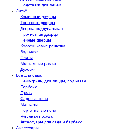
Подставки для печей
Литьё
Каминные дверцы
Топочные дверцы
Дверца поддувальная
Прочистная дверца
Печные дверцы
Колосниковые решетки
Задвижки
Плиты
Монтажные рамки
Духовки
Все для сада
Печи-гриль, для пиццы, под казан
Барбекю
Гриль
Садовые печи
Мангалы
Портативные печи
Чугунная посуда
Аксессуары для сада и барбекю
Аксессуары