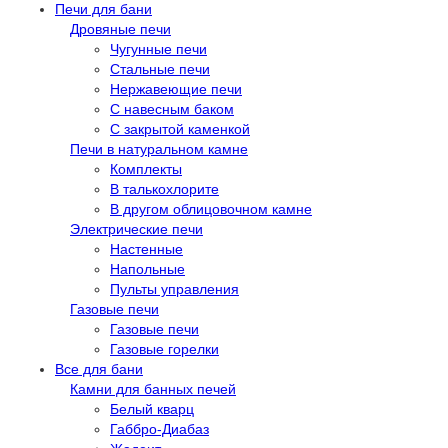
Печи для бани
Дровяные печи
Чугунные печи
Стальные печи
Нержавеющие печи
С навесным баком
С закрытой каменкой
Печи в натуральном камне
Комплекты
В талькохлорите
В другом облицовочном камне
Электрические печи
Настенные
Напольные
Пульты управления
Газовые печи
Газовые печи
Газовые горелки
Все для бани
Камни для банных печей
Белый кварц
Габбро-Диабаз