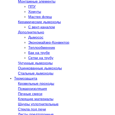
Монтажные элементы
ППУ
Хомуты
Мастер флеш
Керамические дымоходы
С вент-каналом
Дополнительно
Дымосос
Экономайзер-Конвектор
Теплообменник
Бак на трубе
Сетки на трубу
Чугунные дымоходы
Оцинкованные дымоходы
Стальные дымоходы
Термозащита
Кровельные проходы
Пожароизоляция
Печные смеси
Клеящие материалы
Шнуры уплотнительные
Стекла под печи
Листы предтопочные