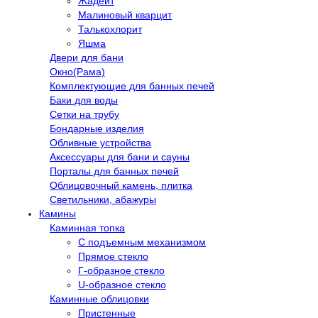
Жадеит
Малиновый кварцит
Талькохлорит
Яшма
Двери для бани
Окно(Рама)
Комплектующие для банных печей
Баки для воды
Сетки на трубу
Бондарные изделия
Обливные устройства
Аксессуары для бани и сауны
Порталы для банных печей
Облицовочный камень, плитка
Светильники, абажуры
Камины
Каминная топка
С подъемным механизмом
Прямое стекло
Г-образное стекло
U-образное стекло
Каминные облицовки
Пристенные