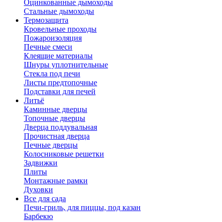
Оцинкованные дымоходы
Стальные дымоходы
Термозащита
Кровельные проходы
Пожароизоляция
Печные смеси
Клеящие материалы
Шнуры уплотнительные
Стекла под печи
Листы предтопочные
Подставки для печей
Литьё
Каминные дверцы
Топочные дверцы
Дверца поддувальная
Прочистная дверца
Печные дверцы
Колосниковые решетки
Задвижки
Плиты
Монтажные рамки
Духовки
Все для сада
Печи-гриль, для пиццы, под казан
Барбекю