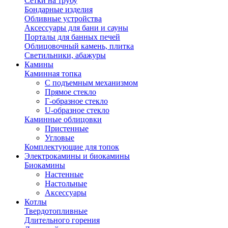
Сетки на трубу
Бондарные изделия
Обливные устройства
Аксессуары для бани и сауны
Порталы для банных печей
Облицовочный камень, плитка
Светильники, абажуры
Камины
Каминная топка
С подъемным механизмом
Прямое стекло
Г-образное стекло
U-образное стекло
Каминные облицовки
Пристенные
Угловые
Комплектующие для топок
Электрокамины и биокамины
Биокамины
Настенные
Настольные
Аксессуары
Котлы
Твердотопливные
Длительного горения