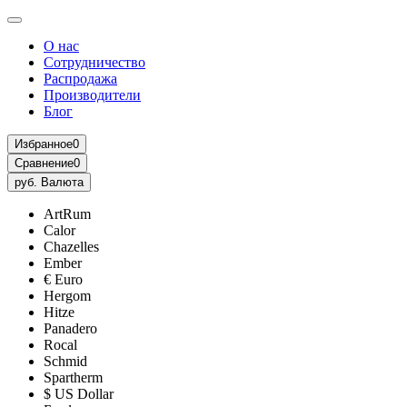
О нас
Сотрудничество
Распродажа
Производители
Блог
Избранное
0
Сравнение
0
руб.
Валюта
ArtRum
Calor
Chazelles
Ember
€ Euro
Hergom
Hitze
Panadero
Rocal
Schmid
Spartherm
$ US Dollar