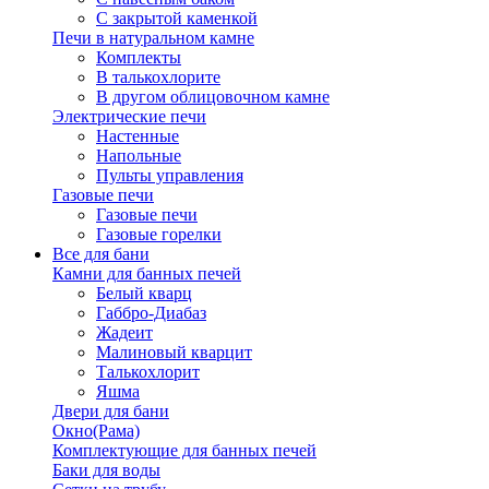
С закрытой каменкой
Печи в натуральном камне
Комплекты
В талькохлорите
В другом облицовочном камне
Электрические печи
Настенные
Напольные
Пульты управления
Газовые печи
Газовые печи
Газовые горелки
Все для бани
Камни для банных печей
Белый кварц
Габбро-Диабаз
Жадеит
Малиновый кварцит
Талькохлорит
Яшма
Двери для бани
Окно(Рама)
Комплектующие для банных печей
Баки для воды