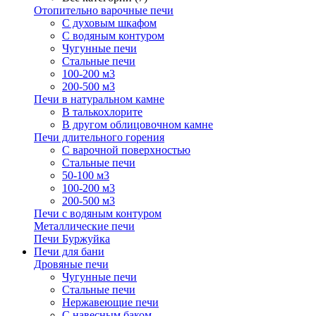
Отопительно варочные печи
С духовым шкафом
С водяным контуром
Чугунные печи
Стальные печи
100-200 м3
200-500 м3
Печи в натуральном камне
В талькохлорите
В другом облицовочном камне
Печи длительного горения
С варочной поверхностью
Стальные печи
50-100 м3
100-200 м3
200-500 м3
Печи с водяным контуром
Металлические печи
Печи Буржуйка
Печи для бани
Дровяные печи
Чугунные печи
Стальные печи
Нержавеющие печи
С навесным баком