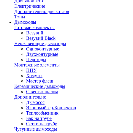
Дровяной котел
Электрические
Дополнительно для котлов
Тэны
Дымоходы
Готовые комплекты
Везувий
Везувий Black
Нержавеющие дымоходы
Одноконтурные
Двухконтурные
Переходы
Монтажные элементы
ППУ
Хомуты
Мастер флеш
Керамические дымоходы
С вент-каналом
Дополнительно
Дымосос
Экономайзер-Конвектор
Теплообменник
Бак на трубе
Сетки на трубу
Чугунные дымоходы