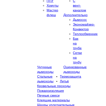
ППУ
С
Хомуты
вент-
Мастер
каналом
флеш
Дополнительно
Дымосос
Экономайзер-
Конвектор
Теплообменник
Бак
на
трубе
Сетки
на
трубу
Чугунные
Оцинкованные
дымоходы
дымоходы
Стальные
Термозащита
дымоходы
Литьё
Кровельные проходы
Пожароизоляция
Печные смеси
Клеящие материалы
Шнуры уплотнительные