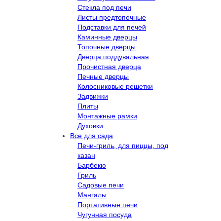
Стекла под печи
Листы предтопочные
Подставки для печей
Каминные дверцы
Топочные дверцы
Дверца поддувальная
Прочистная дверца
Печные дверцы
Колосниковые решетки
Задвижки
Плиты
Монтажные рамки
Духовки
Все для сада
Печи-гриль, для пиццы, под
казан
Барбекю
Гриль
Садовые печи
Мангалы
Портативные печи
Чугунная посуда