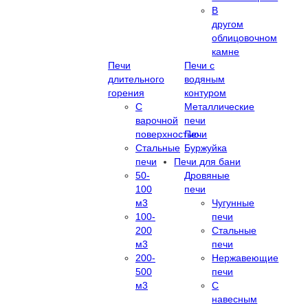
В
другом
облицовочном
камне
Печи
Печи с
длительного
водяным
горения
контуром
С
Металлические
варочной
печи
поверхностью
Печи
Стальные
Буржуйка
печи
Печи для бани
50-
Дровяные
100
печи
м3
Чугунные
100-
печи
200
Стальные
м3
печи
200-
Нержавеющие
500
печи
м3
С
навесным