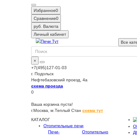
Избранное
0
Сравнение
0
руб.
Валюта
Личный кабинет
Все кат
×
+7(495)127-01-03
г. Подольск
Нефтебазовский проезд, 4а
схема проезда
0
Ваша корзина пуста!
г.Москва,
м.Теплый Стан
схема тут
КАТАЛОГ
Отопительные печи
О
Печи-
Отопительно
Д