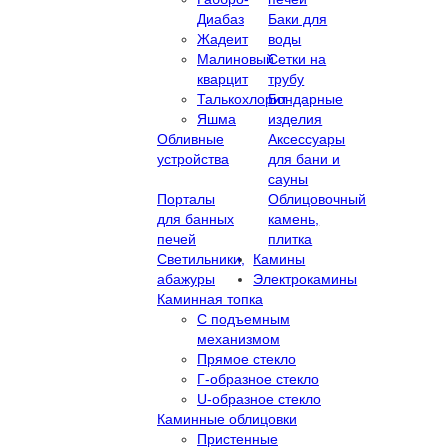
Диабаз
Баки для
Жадеит
воды
Малиновый
Сетки на
кварцит
трубу
Талькохлорит
Бондарные
Яшма
изделия
Обливные
Аксессуары
устройства
для бани и
сауны
Порталы
Облицовочный
для банных
камень,
печей
плитка
Светильники,
Камины
абажуры
Электрокамины
Каминная топка
С подъемным
механизмом
Прямое стекло
Г-образное стекло
U-образное стекло
Каминные облицовки
Пристенные