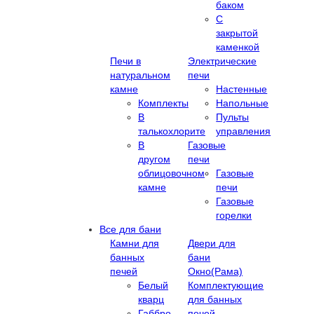
баком
С
закрытой
каменкой
Печи в
Электрические
натуральном
печи
камне
Настенные
Комплекты
Напольные
В
Пульты
талькохлорите
управления
В
Газовые
другом
печи
облицовочном
Газовые
камне
печи
Газовые
горелки
Все для бани
Камни для
Двери для
банных
бани
печей
Окно(Рама)
Белый
Комплектующие
кварц
для банных
Габбро-
печей