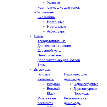
Угловые
Комплектующие для топок
и биокамины
Биокамины
Настенные
Настольные
Аксессуары
Котлы
Твердотопливные
Длительного горения
Дровяной котел
Электрические
Дополнительно для котлов
Тэны
Дымоходы
Готовые
Нержавеющие
комплекты
дымоходы
Везувий
Одноконтурные
Везувий
Двухконтурные
Black
Переходы
Монтажные
Керамические
элементы
дымоходы