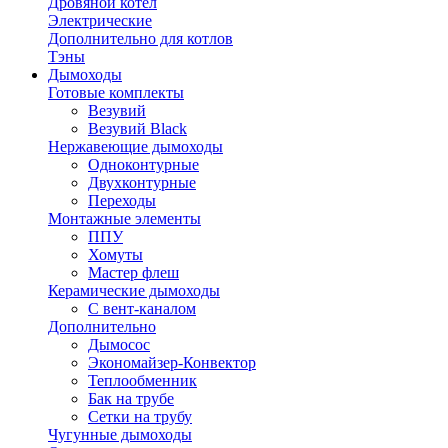
Дровяной котел
Электрические
Дополнительно для котлов
Тэны
Дымоходы
Готовые комплекты
Везувий
Везувий Black
Нержавеющие дымоходы
Одноконтурные
Двухконтурные
Переходы
Монтажные элементы
ППУ
Хомуты
Мастер флеш
Керамические дымоходы
С вент-каналом
Дополнительно
Дымосос
Экономайзер-Конвектор
Теплообменник
Бак на трубе
Сетки на трубу
Чугунные дымоходы