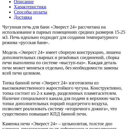
Описание
Характеристики
Способы оплаты
Доставка
Чугунная печь для бани «Эверест 24» рассчитана на
использование в парных помещениях средних размеров 15-25
м3. Печь идеально подходит для создания температурного
режима «русская баня».
Модель «Эверест 24» имеет сборную конструкцию, лишена
дополнительных сварных и резьбовых соединений, сборка
печи выполнена по системе «выступ-паз». Каждая деталь
печи может меняться отдельно, без необходимости замены
всей печи целиком.
Топка банной печи «Эверест 24» изготовлена из
высококачественного жаростойкого чугуна. Конструктивно,
топка состоит из 2-х камер, разделенных пламегасителем.
Наличие специального канала для подачи в верхнюю часть
топки дополнительных порций подогретого воздуха,
позволяет реализовать систему «вторичного дожига», что
существенно повышает КПД банной печи.
Каменка печи «Эверест 24» – цельнолитая, толстое дно
каменки, предохраняет ее от деформации и позволяющих