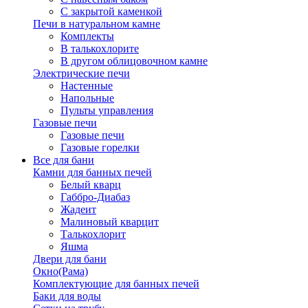
С закрытой каменкой
Печи в натуральном камне
Комплекты
В талькохлорите
В другом облицовочном камне
Электрические печи
Настенные
Напольные
Пульты управления
Газовые печи
Газовые печи
Газовые горелки
Все для бани
Камни для банных печей
Белый кварц
Габбро-Диабаз
Жадеит
Малиновый кварцит
Талькохлорит
Яшма
Двери для бани
Окно(Рама)
Комплектующие для банных печей
Баки для воды