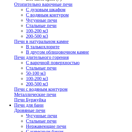
Отопительно варочные печи
С духовым шкафом
С водяным контуром
Чугунные печи
Стальные печи
100-200 м3
200-500 м3
Печи в натуральном камне
В талькохлорите
В другом облицовочном камне
Печи длительного горения
С варочной поверхностью
Стальные печи
50-100 м3
100-200 м3
200-500 м3
Печи с водяным контуром
Металлические печи
Печи Буржуйка
Печи для бани
Дровяные печи
Чугунные печи
Стальные печи
Нержавеющие печи
С навесным баком