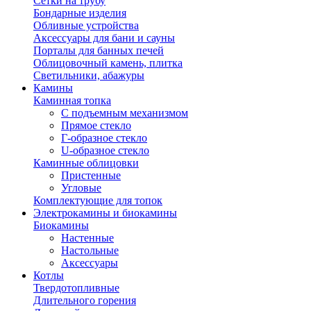
Сетки на трубу
Бондарные изделия
Обливные устройства
Аксессуары для бани и сауны
Порталы для банных печей
Облицовочный камень, плитка
Светильники, абажуры
Камины
Каминная топка
С подъемным механизмом
Прямое стекло
Г-образное стекло
U-образное стекло
Каминные облицовки
Пристенные
Угловые
Комплектующие для топок
Электрокамины и биокамины
Биокамины
Настенные
Настольные
Аксессуары
Котлы
Твердотопливные
Длительного горения