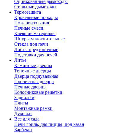
Оцинкованные дымоходы
Стальные дымоходы
Термозащита
Кровельные проходы
Пожароизоляция
Печные смеси
Клеящие материалы
Шнуры уплотнительные
Стекла под печи
Листы предтопочные
Подставки для печей
Литьё
Каминные дверцы
Топочные дверцы
Дверца поддувальная
Прочистная дверца
Печные дверцы
Колосниковые решетки
Задвижки
Плиты
Монтажные рамки
Духовки
Все для сада
Печи-гриль, для пиццы, под казан
Барбекю