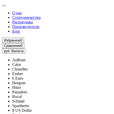
О нас
Сотрудничество
Распродажа
Производители
Блог
Избранное
0
Сравнение
0
руб.
Валюта
ArtRum
Calor
Chazelles
Ember
€ Euro
Hergom
Hitze
Panadero
Rocal
Schmid
Spartherm
$ US Dollar