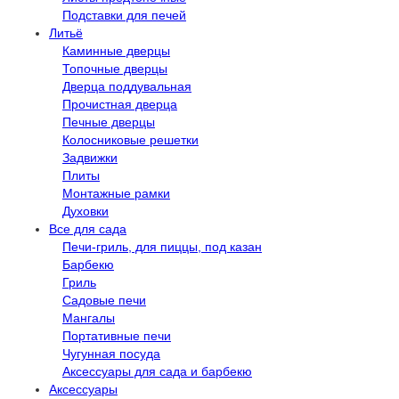
Подставки для печей
Литьё
Каминные дверцы
Топочные дверцы
Дверца поддувальная
Прочистная дверца
Печные дверцы
Колосниковые решетки
Задвижки
Плиты
Монтажные рамки
Духовки
Все для сада
Печи-гриль, для пиццы, под казан
Барбекю
Гриль
Садовые печи
Мангалы
Портативные печи
Чугунная посуда
Аксессуары для сада и барбекю
Аксессуары