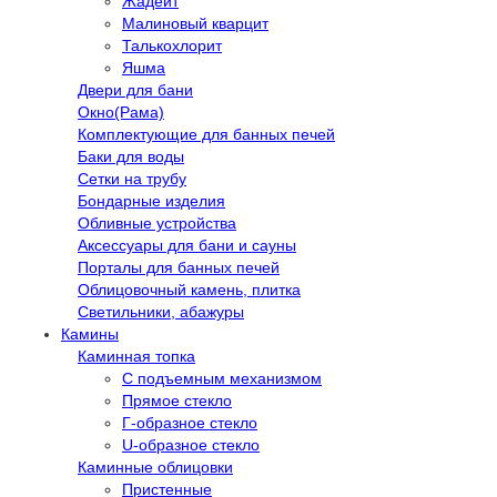
Жадеит
Малиновый кварцит
Талькохлорит
Яшма
Двери для бани
Окно(Рама)
Комплектующие для банных печей
Баки для воды
Сетки на трубу
Бондарные изделия
Обливные устройства
Аксессуары для бани и сауны
Порталы для банных печей
Облицовочный камень, плитка
Светильники, абажуры
Камины
Каминная топка
С подъемным механизмом
Прямое стекло
Г-образное стекло
U-образное стекло
Каминные облицовки
Пристенные