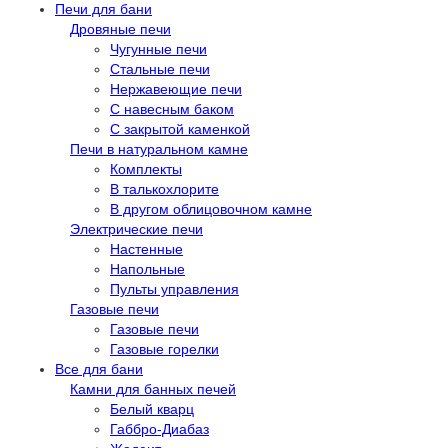
Печи для бани
Дровяные печи
Чугунные печи
Стальные печи
Нержавеющие печи
С навесным баком
С закрытой каменкой
Печи в натуральном камне
Комплекты
В талькохлорите
В другом облицовочном камне
Электрические печи
Настенные
Напольные
Пульты управления
Газовые печи
Газовые печи
Газовые горелки
Все для бани
Камни для банных печей
Белый кварц
Габбро-Диабаз