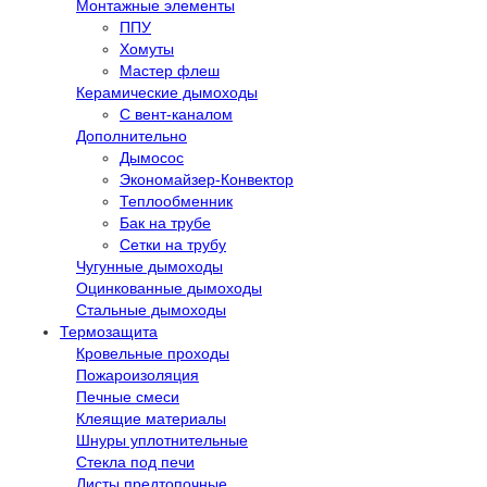
Монтажные элементы
ППУ
Хомуты
Мастер флеш
Керамические дымоходы
С вент-каналом
Дополнительно
Дымосос
Экономайзер-Конвектор
Теплообменник
Бак на трубе
Сетки на трубу
Чугунные дымоходы
Оцинкованные дымоходы
Стальные дымоходы
Термозащита
Кровельные проходы
Пожароизоляция
Печные смеси
Клеящие материалы
Шнуры уплотнительные
Стекла под печи
Листы предтопочные