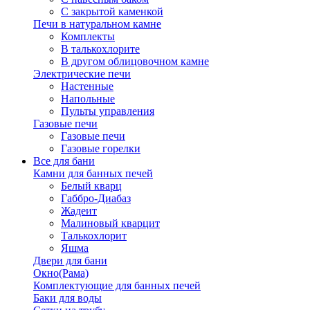
С закрытой каменкой
Печи в натуральном камне
Комплекты
В талькохлорите
В другом облицовочном камне
Электрические печи
Настенные
Напольные
Пульты управления
Газовые печи
Газовые печи
Газовые горелки
Все для бани
Камни для банных печей
Белый кварц
Габбро-Диабаз
Жадеит
Малиновый кварцит
Талькохлорит
Яшма
Двери для бани
Окно(Рама)
Комплектующие для банных печей
Баки для воды