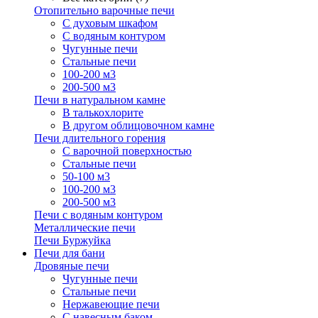
Отопительно варочные печи
С духовым шкафом
С водяным контуром
Чугунные печи
Стальные печи
100-200 м3
200-500 м3
Печи в натуральном камне
В талькохлорите
В другом облицовочном камне
Печи длительного горения
С варочной поверхностью
Стальные печи
50-100 м3
100-200 м3
200-500 м3
Печи с водяным контуром
Металлические печи
Печи Буржуйка
Печи для бани
Дровяные печи
Чугунные печи
Стальные печи
Нержавеющие печи
С навесным баком