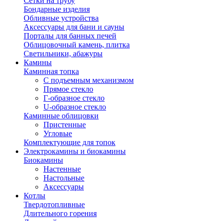
Сетки на трубу
Бондарные изделия
Обливные устройства
Аксессуары для бани и сауны
Порталы для банных печей
Облицовочный камень, плитка
Светильники, абажуры
Камины
Каминная топка
С подъемным механизмом
Прямое стекло
Г-образное стекло
U-образное стекло
Каминные облицовки
Пристенные
Угловые
Комплектующие для топок
Электрокамины и биокамины
Биокамины
Настенные
Настольные
Аксессуары
Котлы
Твердотопливные
Длительного горения