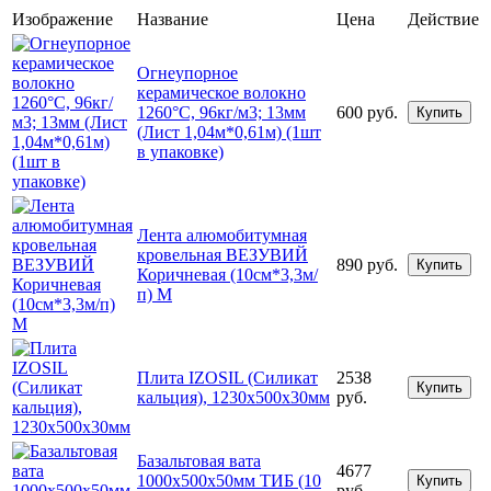
Изображение
Название
Цена
Действие
Огнеупорное
керамическое волокно
1260°С, 96кг/м3; 13мм
600 руб.
Купить
(Лист 1,04м*0,61м) (1шт
в упаковке)
Лента алюмобитумная
кровельная ВЕЗУВИЙ
890 руб.
Купить
Коричневая (10см*3,3м/
п) М
Плита IZOSIL (Силикат
2538
Купить
кальция), 1230х500х30мм
руб.
Базальтовая вата
4677
1000х500х50мм ТИБ (10
Купить
руб.