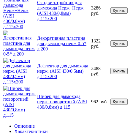
Сэндвич-тройник для
дымохода Нерж+Нерж
3286
Купить
(AISI 430/0,8мм)
руб.
д.115х200
Декоративная пластина
1322
для дымохода нерж 0-5*
Купить
руб.
д.200
Дефлектор для дымохода
2488
нерж. (AISI 430/0,5мм)
Купить
руб.
д.115х200
Шибер для дымохода
нерж. поворотный (AISI
962 руб.
Купить
430/0,8мм) д.115
Описание
Характеристики