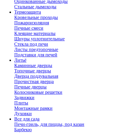
Оцинкованные дымоходы
Стальные дымоходы
Термозащита
Кровельные проходы
Пожароизоляция
Печные смеси
Клеящие материалы
Шнуры уплотнительные
Стекла под печи
Листы предтопочные
Подставки для печей
Литьё
Каминные дверцы
Топочные дверцы
Дверца поддувальная
Прочистная дверца
Печные дверцы
Колосниковые решетки
Задвижки
Плиты
Монтажные рамки
Духовки
Все для сада
Печи-гриль, для пиццы, под казан
Барбекю