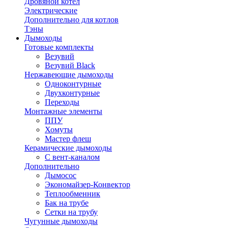
Дровяной котел
Электрические
Дополнительно для котлов
Тэны
Дымоходы
Готовые комплекты
Везувий
Везувий Black
Нержавеющие дымоходы
Одноконтурные
Двухконтурные
Переходы
Монтажные элементы
ППУ
Хомуты
Мастер флеш
Керамические дымоходы
С вент-каналом
Дополнительно
Дымосос
Экономайзер-Конвектор
Теплообменник
Бак на трубе
Сетки на трубу
Чугунные дымоходы