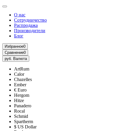
О нас
Сотрудничество
Распродажа
Производители
Блог
Избранное
0
Сравнение
0
руб.
Валюта
ArtRum
Calor
Chazelles
Ember
€ Euro
Hergom
Hitze
Panadero
Rocal
Schmid
Spartherm
$ US Dollar