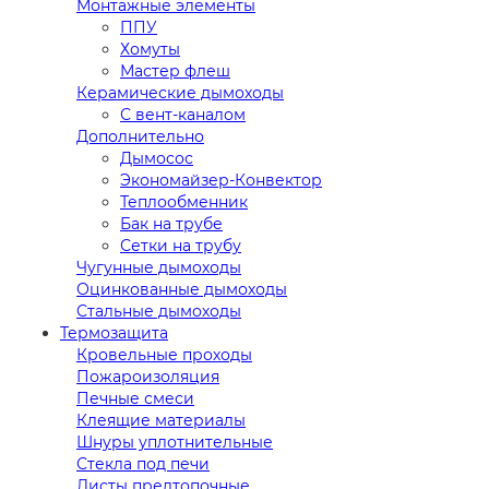
Монтажные элементы
ППУ
Хомуты
Мастер флеш
Керамические дымоходы
С вент-каналом
Дополнительно
Дымосос
Экономайзер-Конвектор
Теплообменник
Бак на трубе
Сетки на трубу
Чугунные дымоходы
Оцинкованные дымоходы
Стальные дымоходы
Термозащита
Кровельные проходы
Пожароизоляция
Печные смеси
Клеящие материалы
Шнуры уплотнительные
Стекла под печи
Листы предтопочные