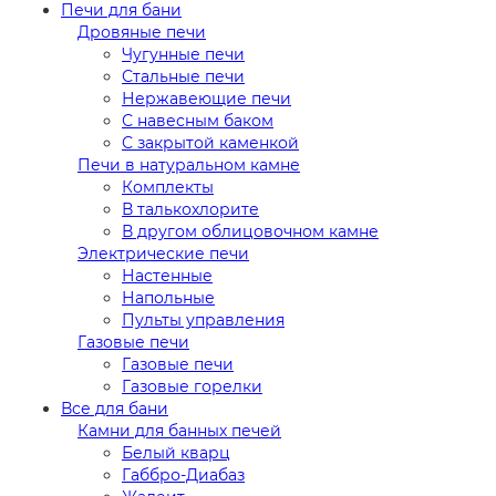
Печи для бани
Дровяные печи
Чугунные печи
Стальные печи
Нержавеющие печи
С навесным баком
С закрытой каменкой
Печи в натуральном камне
Комплекты
В талькохлорите
В другом облицовочном камне
Электрические печи
Настенные
Напольные
Пульты управления
Газовые печи
Газовые печи
Газовые горелки
Все для бани
Камни для банных печей
Белый кварц
Габбро-Диабаз