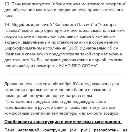
13. Печь комплектуется "обрамлением монтажного отверстия"
для облегчения монтажа и придания печи привлекательного
вида;
14. Модификация печей "Конвектика Плазма" и "Ниагара
Плазма" имеет еще одно яркое и очень значимое для многих
людей отличие - выносной топливный канал с каминным
экраном, выполненным из стеклокерамики в современном
широкоформатном исполнении (16:9) с диагональю 45 см.
Компания специально предусмотрела такой формат экрана
для того, что бы Вы, получив удовольствие в парной, смогли
попить чайку и посмотреть "КИНО ПРО ОГОНЬ".
Дровяная печь–каменка «Колибри 9У» предназначена для
отопления парильного помещения бани и ее смежных
помещений, получения пара и нагрева воды.
Печь–каменка предназначена для индивидуального
использования в русской бани и позволяют получать все
комфортные сочетания температуры и влажности воздуха.
Особенности конструкции и применяемых материалов:
Печи настоящей конструкции (см. рис.) разработаны на