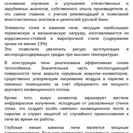
основании изучения и улучшения отечественных и
зарубежных аналогов, собственного опыта производителя и,
что самое главное, с учетом рекомендаций и пожеланий
многочисленных знатоков и ценителей русской бани.
Элементы топки и каменки печи, несущие наибольшую
термическую и механическую нагрузку, изготавливаются из
коррозионно-стойкой и жаропрочной стали (содержание
хрома не менее 13%).
Это позволило увеличить ресурс эксплуатации в
кислородосодержащих средах при высоких температурах.
В конструкции печи реализована эффективная схема
теплообмена. Значительная часть теплоотдающей
поверхности печи закрыта наружным кожухом–конвектором,
существенно ускоряющим нагревание воздуха в парилке и
смежных помещениях за счет образуемого им мощного
кругового конвекционного потока.
Кроме того, кожух конвектор экранирует жесткое
инфракрасное излучение, исходящее от раскаленных стенок
топки, что создает особо «мягкое» конвекционное тепло в
парилке и служит защитой от случайного прикосновения к
печи во время ее работы.
Глубокая емкая каменка печи является мощным
парогенератором. Большое количество качественно нагретых