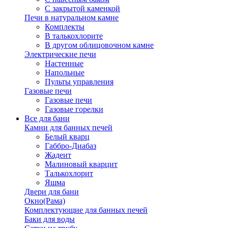
С закрытой каменкой
Печи в натуральном камне
Комплекты
В талькохлорите
В другом облицовочном камне
Электрические печи
Настенные
Напольные
Пульты управления
Газовые печи
Газовые печи
Газовые горелки
Все для бани
Камни для банных печей
Белый кварц
Габбро-Диабаз
Жадеит
Малиновый кварцит
Талькохлорит
Яшма
Двери для бани
Окно(Рама)
Комплектующие для банных печей
Баки для воды