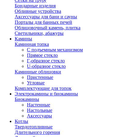
Сетки на трубу
Бондарные изделия
Обливные устройства
Аксессуары для бани и сауны
Порталы для банных печей
Облицовочный камень, плитка
Светильники, абажуры
Камины
Каминная топка
С подъемным механизмом
Прямое стекло
Г-образное стекло
U-образное стекло
Каминные облицовки
Пристенные
Угловые
Комплектующие для топок
Электрокамины и биокамины
Биокамины
Настенные
Настольные
Аксессуары
Котлы
Твердотопливные
Длительного горения