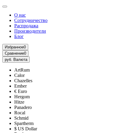
О нас
Сотрудничество
Распродажа
Производители
Блог
Избранное
0
Сравнение
0
руб.
Валюта
ArtRum
Calor
Chazelles
Ember
€ Euro
Hergom
Hitze
Panadero
Rocal
Schmid
Spartherm
$ US Dollar