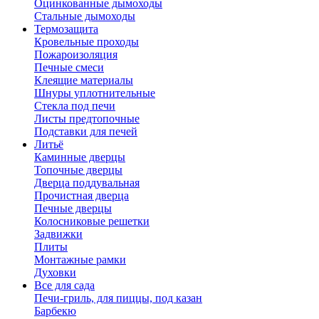
Оцинкованные дымоходы
Стальные дымоходы
Термозащита
Кровельные проходы
Пожароизоляция
Печные смеси
Клеящие материалы
Шнуры уплотнительные
Стекла под печи
Листы предтопочные
Подставки для печей
Литьё
Каминные дверцы
Топочные дверцы
Дверца поддувальная
Прочистная дверца
Печные дверцы
Колосниковые решетки
Задвижки
Плиты
Монтажные рамки
Духовки
Все для сада
Печи-гриль, для пиццы, под казан
Барбекю