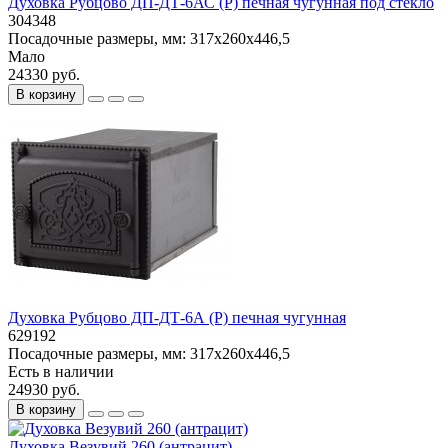
Духовка Рубцово ДП-ДТ-6АС (Р) печная чугунная под стекло
304348
Посадочные размеры, мм:
317x260x446,5
Мало
24330 руб.
В корзину
Духовка Рубцово ДП-ДТ-6А (Р) печная чугунная
629192
Посадочные размеры, мм:
317x260x446,5
Есть в наличии
24930 руб.
В корзину
Духовка Везувий 260 (антрацит)