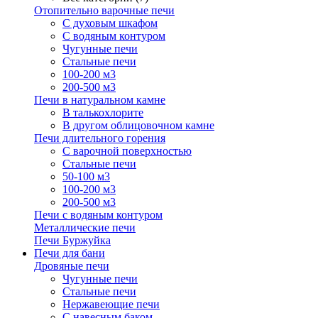
Отопительно варочные печи
С духовым шкафом
С водяным контуром
Чугунные печи
Стальные печи
100-200 м3
200-500 м3
Печи в натуральном камне
В талькохлорите
В другом облицовочном камне
Печи длительного горения
С варочной поверхностью
Стальные печи
50-100 м3
100-200 м3
200-500 м3
Печи с водяным контуром
Металлические печи
Печи Буржуйка
Печи для бани
Дровяные печи
Чугунные печи
Стальные печи
Нержавеющие печи
С навесным баком