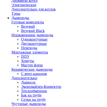
Дровяной котел
Электрические
Дополнительно для котлов
Тэны
Дымоходы
Готовые комплекты
Везувий
Везувий Black
Нержавеющие дымоходы
Одноконтурные
Двухконтурные
Переходы
Монтажные элементы
ППУ
Хомуты
Мастер флеш
Керамические дымоходы
С вент-каналом
Дополнительно
Дымосос
Экономайзер-Конвектор
Теплообменник
Бак на трубе
Сетки на трубу
Чугунные дымоходы