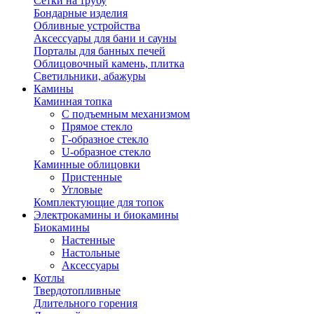
Сетки на трубу
Бондарные изделия
Обливные устройства
Аксессуары для бани и сауны
Порталы для банных печей
Облицовочный камень, плитка
Светильники, абажуры
Камины
Каминная топка
С подъемным механизмом
Прямое стекло
Г-образное стекло
U-образное стекло
Каминные облицовки
Пристенные
Угловые
Комплектующие для топок
Электрокамины и биокамины
Биокамины
Настенные
Настольные
Аксессуары
Котлы
Твердотопливные
Длительного горения