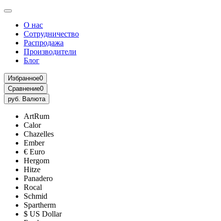
О нас
Сотрудничество
Распродажа
Производители
Блог
Избранное
0
Сравнение
0
руб.
Валюта
ArtRum
Calor
Chazelles
Ember
€ Euro
Hergom
Hitze
Panadero
Rocal
Schmid
Spartherm
$ US Dollar