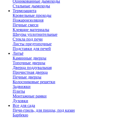
Оцинкованные дымоходы
Стальные дымоходы
Термозащита
Кровельные проходы
Пожароизоляция
Печные смеси
Клеящие материалы
Шнуры уплотнительные
Стекла под печи
Листы предтопочные
Подставки для печей
Литьё
Каминные дверцы
Топочные дверцы
Дверца поддувальная
Прочистная дверца
Печные дверцы
Колосниковые решетки
Задвижки
Плиты
Монтажные рамки
Духовки
Все для сада
Печи-гриль, для пиццы, под казан
Барбекю