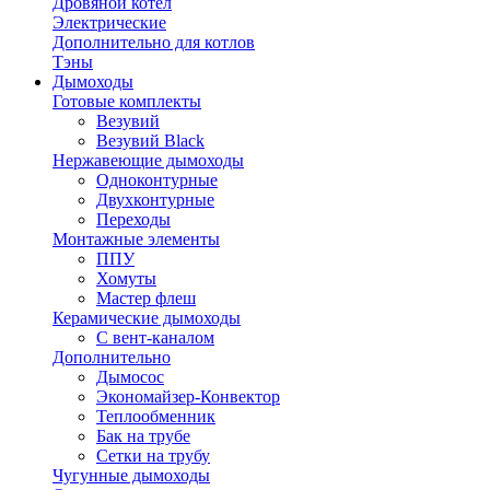
Дровяной котел
Электрические
Дополнительно для котлов
Тэны
Дымоходы
Готовые комплекты
Везувий
Везувий Black
Нержавеющие дымоходы
Одноконтурные
Двухконтурные
Переходы
Монтажные элементы
ППУ
Хомуты
Мастер флеш
Керамические дымоходы
С вент-каналом
Дополнительно
Дымосос
Экономайзер-Конвектор
Теплообменник
Бак на трубе
Сетки на трубу
Чугунные дымоходы