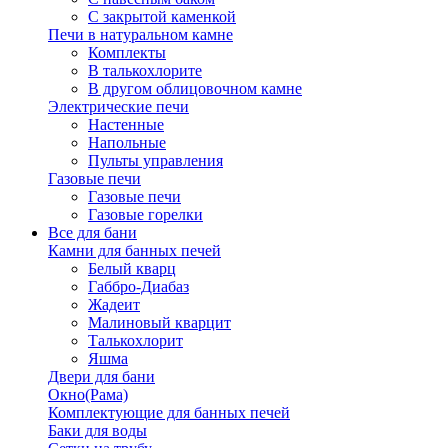
С закрытой каменкой
Печи в натуральном камне
Комплекты
В талькохлорите
В другом облицовочном камне
Электрические печи
Настенные
Напольные
Пульты управления
Газовые печи
Газовые печи
Газовые горелки
Все для бани
Камни для банных печей
Белый кварц
Габбро-Диабаз
Жадеит
Малиновый кварцит
Талькохлорит
Яшма
Двери для бани
Окно(Рама)
Комплектующие для банных печей
Баки для воды