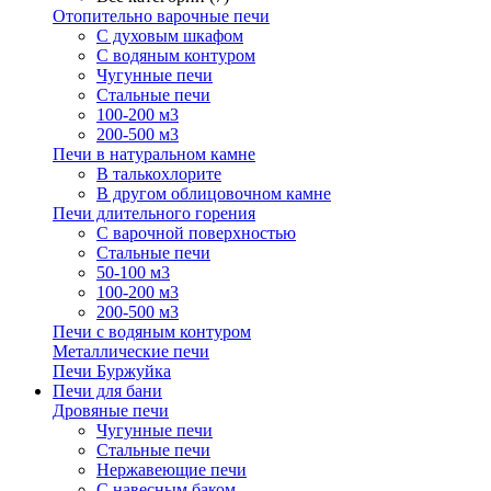
Отопительно варочные печи
С духовым шкафом
С водяным контуром
Чугунные печи
Стальные печи
100-200 м3
200-500 м3
Печи в натуральном камне
В талькохлорите
В другом облицовочном камне
Печи длительного горения
С варочной поверхностью
Стальные печи
50-100 м3
100-200 м3
200-500 м3
Печи с водяным контуром
Металлические печи
Печи Буржуйка
Печи для бани
Дровяные печи
Чугунные печи
Стальные печи
Нержавеющие печи
С навесным баком