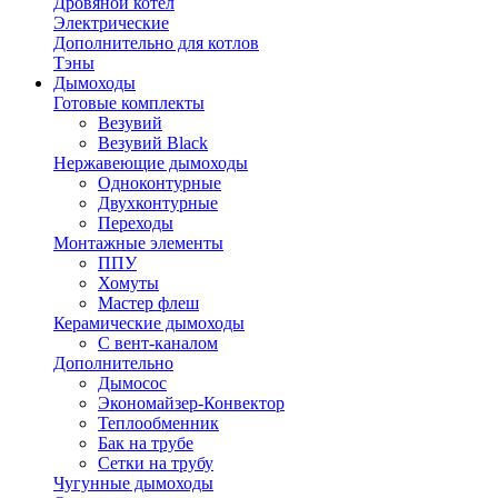
Дровяной котел
Электрические
Дополнительно для котлов
Тэны
Дымоходы
Готовые комплекты
Везувий
Везувий Black
Нержавеющие дымоходы
Одноконтурные
Двухконтурные
Переходы
Монтажные элементы
ППУ
Хомуты
Мастер флеш
Керамические дымоходы
С вент-каналом
Дополнительно
Дымосос
Экономайзер-Конвектор
Теплообменник
Бак на трубе
Сетки на трубу
Чугунные дымоходы