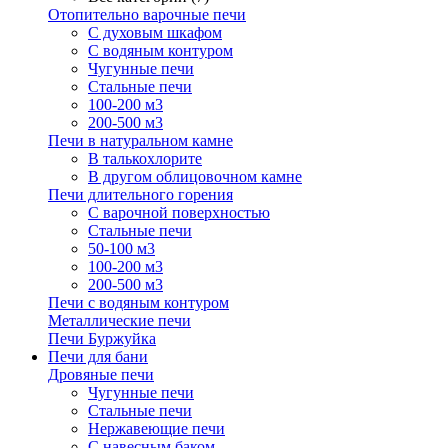
Отопительно варочные печи
С духовым шкафом
С водяным контуром
Чугунные печи
Стальные печи
100-200 м3
200-500 м3
Печи в натуральном камне
В талькохлорите
В другом облицовочном камне
Печи длительного горения
С варочной поверхностью
Стальные печи
50-100 м3
100-200 м3
200-500 м3
Печи с водяным контуром
Металлические печи
Печи Буржуйка
Печи для бани
Дровяные печи
Чугунные печи
Стальные печи
Нержавеющие печи
С навесным баком