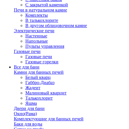
С закрытой каменкой
Печи в натуральном камне
Комплекты
В талькохлорите
В другом облицовочном камне
Электрические печи
Настенные
Напольные
Пульты управления
Газовые печи
Газовые печи
Газовые горелки
Все для бани
Камни для банных печей
Белый кварц
Габбро-Диабаз
Жадеит
Малиновый кварцит
Талькохлорит
Яшма
Двери для бани
Окно(Рама)
Комплектующие для банных печей
Баки для воды