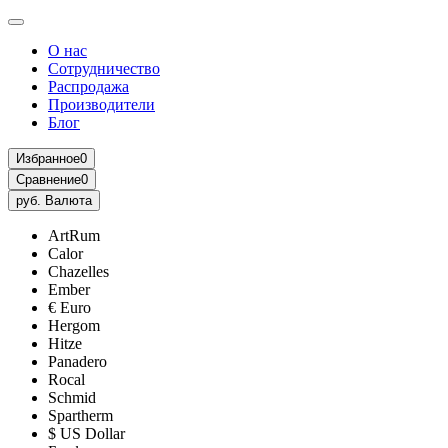
О нас
Сотрудничество
Распродажа
Производители
Блог
Избранное
0
Сравнение
0
руб.
Валюта
ArtRum
Calor
Chazelles
Ember
€ Euro
Hergom
Hitze
Panadero
Rocal
Schmid
Spartherm
$ US Dollar