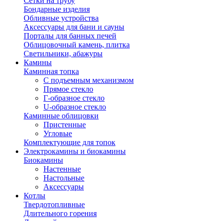
Сетки на трубу
Бондарные изделия
Обливные устройства
Аксессуары для бани и сауны
Порталы для банных печей
Облицовочный камень, плитка
Светильники, абажуры
Камины
Каминная топка
С подъемным механизмом
Прямое стекло
Г-образное стекло
U-образное стекло
Каминные облицовки
Пристенные
Угловые
Комплектующие для топок
Электрокамины и биокамины
Биокамины
Настенные
Настольные
Аксессуары
Котлы
Твердотопливные
Длительного горения