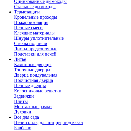
Оцинкованные дымоходы
Стальные дымоходы
Термозащита
Кровельные проходы
Пожароизоляция
Печные смеси
Клеящие материалы
Шнуры уплотнительные
Стекла под печи
Листы предтопочные
Подставки для печей
Литьё
Каминные дверцы
Топочные дверцы
Дверца поддувальная
Прочистная дверца
Печные дверцы
Колосниковые решетки
Задвижки
Плиты
Монтажные рамки
Духовки
Все для сада
Печи-гриль, для пиццы, под казан
Барбекю