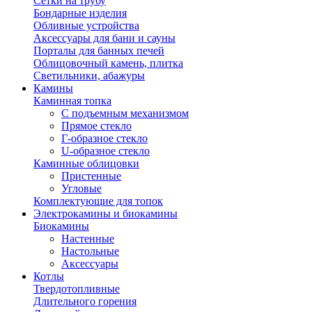
Сетки на трубу
Бондарные изделия
Обливные устройства
Аксессуары для бани и сауны
Порталы для банных печей
Облицовочный камень, плитка
Светильники, абажуры
Камины
Каминная топка
С подъемным механизмом
Прямое стекло
Г-образное стекло
U-образное стекло
Каминные облицовки
Пристенные
Угловые
Комплектующие для топок
Электрокамины и биокамины
Биокамины
Настенные
Настольные
Аксессуары
Котлы
Твердотопливные
Длительного горения