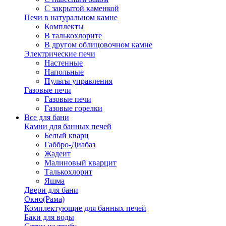
С закрытой каменкой
Печи в натуральном камне
Комплекты
В талькохлорите
В другом облицовочном камне
Электрические печи
Настенные
Напольные
Пульты управления
Газовые печи
Газовые печи
Газовые горелки
Все для бани
Камни для банных печей
Белый кварц
Габбро-Диабаз
Жадеит
Малиновый кварцит
Талькохлорит
Яшма
Двери для бани
Окно(Рама)
Комплектующие для банных печей
Баки для воды