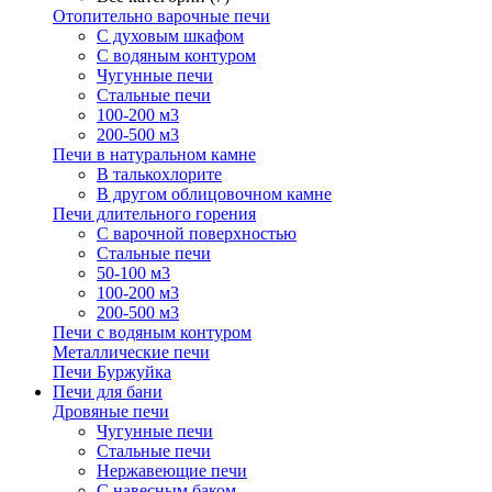
Отопительно варочные печи
С духовым шкафом
С водяным контуром
Чугунные печи
Стальные печи
100-200 м3
200-500 м3
Печи в натуральном камне
В талькохлорите
В другом облицовочном камне
Печи длительного горения
С варочной поверхностью
Стальные печи
50-100 м3
100-200 м3
200-500 м3
Печи с водяным контуром
Металлические печи
Печи Буржуйка
Печи для бани
Дровяные печи
Чугунные печи
Стальные печи
Нержавеющие печи
С навесным баком