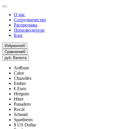
О нас
Сотрудничество
Распродажа
Производители
Блог
Избранное
0
Сравнение
0
руб.
Валюта
ArtRum
Calor
Chazelles
Ember
€ Euro
Hergom
Hitze
Panadero
Rocal
Schmid
Spartherm
$ US Dollar