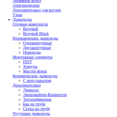
Дровяной котел
Электрические
Дополнительно для котлов
Тэны
Дымоходы
Готовые комплекты
Везувий
Везувий Black
Нержавеющие дымоходы
Одноконтурные
Двухконтурные
Переходы
Монтажные элементы
ППУ
Хомуты
Мастер флеш
Керамические дымоходы
С вент-каналом
Дополнительно
Дымосос
Экономайзер-Конвектор
Теплообменник
Бак на трубе
Сетки на трубу
Чугунные дымоходы