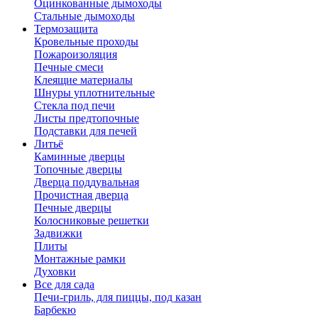
Оцинкованные дымоходы
Стальные дымоходы
Термозащита
Кровельные проходы
Пожароизоляция
Печные смеси
Клеящие материалы
Шнуры уплотнительные
Стекла под печи
Листы предтопочные
Подставки для печей
Литьё
Каминные дверцы
Топочные дверцы
Дверца поддувальная
Прочистная дверца
Печные дверцы
Колосниковые решетки
Задвижки
Плиты
Монтажные рамки
Духовки
Все для сада
Печи-гриль, для пиццы, под казан
Барбекю