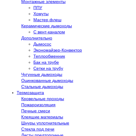
Монтажные элементы
ППУ
Хомуты
Мастер флеш
Керамические дымоходы
С вент-каналом
Дополнительно
Дымосос
Экономайзер-Конвектор
Теплообменник
Бак на трубе
Сетки на трубу
Чугунные дымоходы
Оцинкованные дымоходы
Стальные дымоходы
Термозащита
Кровельные проходы
Пожароизоляция
Печные смеси
Клеящие материалы
Шнуры уплотнительные
Стекла под печи
Листы предтопочные