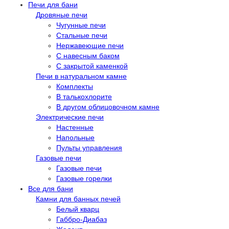
Печи для бани
Дровяные печи
Чугунные печи
Стальные печи
Нержавеющие печи
С навесным баком
С закрытой каменкой
Печи в натуральном камне
Комплекты
В талькохлорите
В другом облицовочном камне
Электрические печи
Настенные
Напольные
Пульты управления
Газовые печи
Газовые печи
Газовые горелки
Все для бани
Камни для банных печей
Белый кварц
Габбро-Диабаз