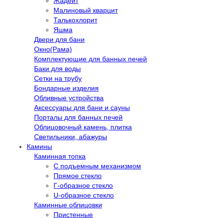
Жадеит
Малиновый кварцит
Талькохлорит
Яшма
Двери для бани
Окно(Рама)
Комплектующие для банных печей
Баки для воды
Сетки на трубу
Бондарные изделия
Обливные устройства
Аксессуары для бани и сауны
Порталы для банных печей
Облицовочный камень, плитка
Светильники, абажуры
Камины
Каминная топка
С подъемным механизмом
Прямое стекло
Г-образное стекло
U-образное стекло
Каминные облицовки
Пристенные