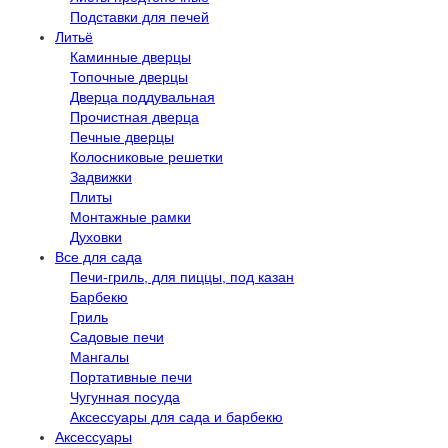
Подставки для печей
Литьё
Каминные дверцы
Топочные дверцы
Дверца поддувальная
Прочистная дверца
Печные дверцы
Колосниковые решетки
Задвижки
Плиты
Монтажные рамки
Духовки
Все для сада
Печи-гриль, для пиццы, под казан
Барбекю
Гриль
Садовые печи
Мангалы
Портативные печи
Чугунная посуда
Аксессуары для сада и барбекю
Аксессуары