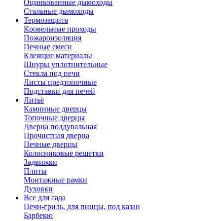
Оцинкованные дымоходы
Стальные дымоходы
Термозащита
Кровельные проходы
Пожароизоляция
Печные смеси
Клеящие материалы
Шнуры уплотнительные
Стекла под печи
Листы предтопочные
Подставки для печей
Литьё
Каминные дверцы
Топочные дверцы
Дверца поддувальная
Прочистная дверца
Печные дверцы
Колосниковые решетки
Задвижки
Плиты
Монтажные рамки
Духовки
Все для сада
Печи-гриль, для пиццы, под казан
Барбекю