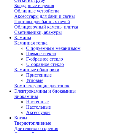
Сетки на трубу
Бондарные изделия
Обливные устройства
Аксессуары для бани и сауны
Порталы для банных печей
Облицовочный камень, плитка
Светильники, абажуры
Камины
Каминная топка
С подъемным механизмом
Прямое стекло
Г-образное стекло
U-образное стекло
Каминные облицовки
Пристенные
Угловые
Комплектующие для топок
Электрокамины и биокамины
Биокамины
Настенные
Настольные
Аксессуары
Котлы
Твердотопливные
Длительного горения