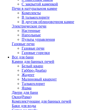
С закрытой каменкой
Печи в натуральном камне
Комплекты
В талькохлорите
В другом облицовочном камне
Электрические печи
Настенные
Напольные
Пульты управления
Газовые печи
Газовые печи
Газовые горелки
Все для бани
Камни для банных печей
Белый кварц
Габбро-Диабаз
Жадеит
Малиновый кварцит
Талькохлорит
Яшма
Двери для бани
Окно(Рама)
Комплектующие для банных печей
Баки для воды