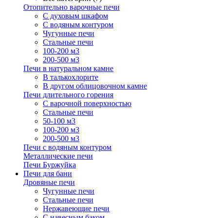
Отопительно варочные печи
С духовым шкафом
С водяным контуром
Чугунные печи
Стальные печи
100-200 м3
200-500 м3
Печи в натуральном камне
В талькохлорите
В другом облицовочном камне
Печи длительного горения
С варочной поверхностью
Стальные печи
50-100 м3
100-200 м3
200-500 м3
Печи с водяным контуром
Металлические печи
Печи Буржуйка
Печи для бани
Дровяные печи
Чугунные печи
Стальные печи
Нержавеющие печи
С навесным баком