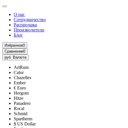
О нас
Сотрудничество
Распродажа
Производители
Блог
Избранное
0
Сравнение
0
руб.
Валюта
ArtRum
Calor
Chazelles
Ember
€ Euro
Hergom
Hitze
Panadero
Rocal
Schmid
Spartherm
$ US Dollar