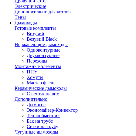
Дровяной котел
Электрические
Дополнительно для котлов
Тэны
Дымоходы
Готовые комплекты
Везувий
Везувий Black
Нержавеющие дымоходы
Одноконтурные
Двухконтурные
Переходы
Монтажные элементы
ППУ
Хомуты
Мастер флеш
Керамические дымоходы
С вент-каналом
Дополнительно
Дымосос
Экономайзер-Конвектор
Теплообменник
Бак на трубе
Сетки на трубу
Чугунные дымоходы