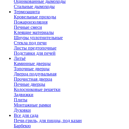
Оцинкованные дымоходы
Стальные дымоходы
Термозащита
Кровельные проходы
Пожароизоляция
Печные смеси
Клеящие материалы
Шнуры уплотнительные
Стекла под печи
Листы предтопочные
Подставки для печей
Литьё
Каминные дверцы
Топочные дверцы
Дверца поддувальная
Прочистная дверца
Печные дверцы
Колосниковые решетки
Задвижки
Плиты
Монтажные рамки
Духовки
Все для сада
Печи-гриль, для пиццы, под казан
Барбекю