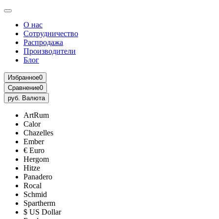
О нас
Сотрудничество
Распродажа
Производители
Блог
Избранное
0
Сравнение
0
руб.
Валюта
ArtRum
Calor
Chazelles
Ember
€ Euro
Hergom
Hitze
Panadero
Rocal
Schmid
Spartherm
$ US Dollar