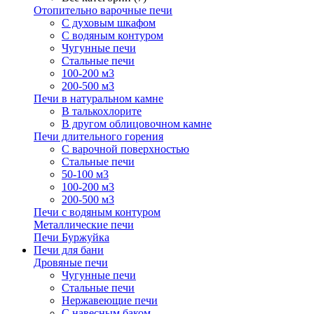
Отопительно варочные печи
С духовым шкафом
С водяным контуром
Чугунные печи
Стальные печи
100-200 м3
200-500 м3
Печи в натуральном камне
В талькохлорите
В другом облицовочном камне
Печи длительного горения
С варочной поверхностью
Стальные печи
50-100 м3
100-200 м3
200-500 м3
Печи с водяным контуром
Металлические печи
Печи Буржуйка
Печи для бани
Дровяные печи
Чугунные печи
Стальные печи
Нержавеющие печи
С навесным баком