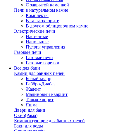
С закрытой каменкой
Печи в натуральном камне
Комплекты
В талькохлорите
В другом облицовочном камне
Электрические печи
Настенные
Напольные
Пульты управления
Газовые печи
Газовые печи
Газовые горелки
Все для бани
Камни для банных печей
Белый кварц
Габбро-Диабаз
Жадеит
Малиновый кварцит
Талькохлорит
Яшма
Двери для бани
Окно(Рама)
Комплектующие для банных печей
Баки для воды