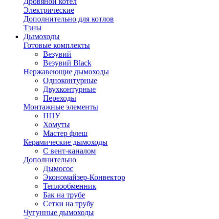
Дровяной котел
Электрические
Дополнительно для котлов
Тэны
Дымоходы
Готовые комплекты
Везувий
Везувий Black
Нержавеющие дымоходы
Одноконтурные
Двухконтурные
Переходы
Монтажные элементы
ППУ
Хомуты
Мастер флеш
Керамические дымоходы
С вент-каналом
Дополнительно
Дымосос
Экономайзер-Конвектор
Теплообменник
Бак на трубе
Сетки на трубу
Чугунные дымоходы