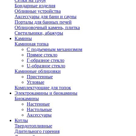
Сетки на трубу
Бондарные изделия
Обливные устройства
Аксессуары для бани и сауны
Порталы для банных печей
Облицовочный камень, плитка
Светильники, абажуры
Камины
Каминная топка
С подъемным механизмом
Прямое стекло
Г-образное стекло
U-образное стекло
Каминные облицовки
Пристенные
Угловые
Комплектующие для топок
Электрокамины и биокамины
Биокамины
Настенные
Настольные
Аксессуары
Котлы
Твердотопливные
Длительного горения