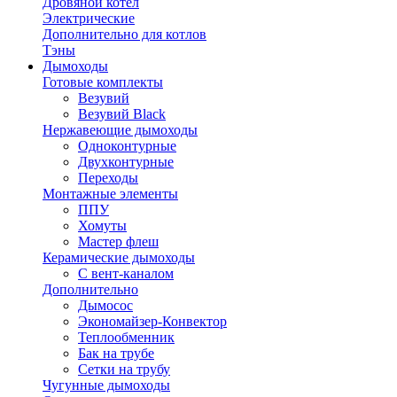
Дровяной котел
Электрические
Дополнительно для котлов
Тэны
Дымоходы
Готовые комплекты
Везувий
Везувий Black
Нержавеющие дымоходы
Одноконтурные
Двухконтурные
Переходы
Монтажные элементы
ППУ
Хомуты
Мастер флеш
Керамические дымоходы
С вент-каналом
Дополнительно
Дымосос
Экономайзер-Конвектор
Теплообменник
Бак на трубе
Сетки на трубу
Чугунные дымоходы