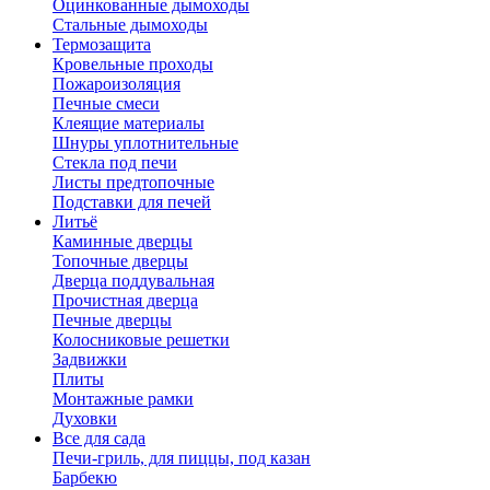
Оцинкованные дымоходы
Стальные дымоходы
Термозащита
Кровельные проходы
Пожароизоляция
Печные смеси
Клеящие материалы
Шнуры уплотнительные
Стекла под печи
Листы предтопочные
Подставки для печей
Литьё
Каминные дверцы
Топочные дверцы
Дверца поддувальная
Прочистная дверца
Печные дверцы
Колосниковые решетки
Задвижки
Плиты
Монтажные рамки
Духовки
Все для сада
Печи-гриль, для пиццы, под казан
Барбекю