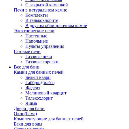
С закрытой каменкой
Печи в натуральном камне
Комплекты
В талькохлорите
В другом облицовочном камне
Электрические печи
Настенные
Напольные
Пульты управления
Газовые печи
Газовые печи
Газовые горелки
Все для бани
Камни для банных печей
Белый кварц
Габбро-Диабаз
Жадеит
Малиновый кварцит
Талькохлорит
Яшма
Двери для бани
Окно(Рама)
Комплектующие для банных печей
Баки для воды