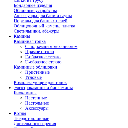
Сетки на трубу
Бондарные изделия
Обливные устройства
Аксессуары для бани и сауны
Порталы для банных печей
Облицовочный камень, плитка
Светильники, абажуры
Камины
Каминная топка
С подъемным механизмом
Прямое стекло
Г-образное стекло
U-образное стекло
Каминные облицовки
Пристенные
Угловые
Комплектующие для топок
Электрокамины и биокамины
Биокамины
Настенные
Настольные
Аксессуары
Котлы
Твердотопливные
Длительного горения