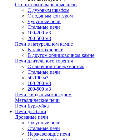
Отопительно варочные печи
С духовым шкафом
С водяным контуром
Чугунные печи
Стальные печи
100-200 м3
200-500 м3
Печи в натуральном камне
В талькохлорите
В другом облицовочном камне
Печи длительного горения
С варочной поверхностью
Стальные печи
50-100 м3
100-200 м3
200-500 м3
Печи с водяным контуром
Металлические печи
Печи Буржуйка
Печи для бани
Дровяные печи
Чугунные печи
Стальные печи
Нержавеющие печи
С навесным баком