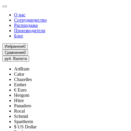
О нас
Сотрудничество
Распродажа
Производители
Блог
Избранное
0
Сравнение
0
руб.
Валюта
ArtRum
Calor
Chazelles
Ember
€ Euro
Hergom
Hitze
Panadero
Rocal
Schmid
Spartherm
$ US Dollar