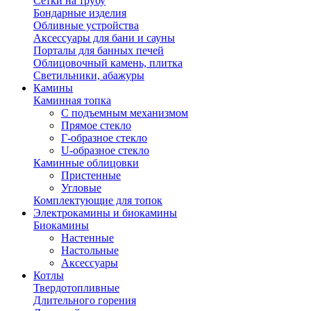
Сетки на трубу
Бондарные изделия
Обливные устройства
Аксессуары для бани и сауны
Порталы для банных печей
Облицовочный камень, плитка
Светильники, абажуры
Камины
Каминная топка
С подъемным механизмом
Прямое стекло
Г-образное стекло
U-образное стекло
Каминные облицовки
Пристенные
Угловые
Комплектующие для топок
Электрокамины и биокамины
Биокамины
Настенные
Настольные
Аксессуары
Котлы
Твердотопливные
Длительного горения