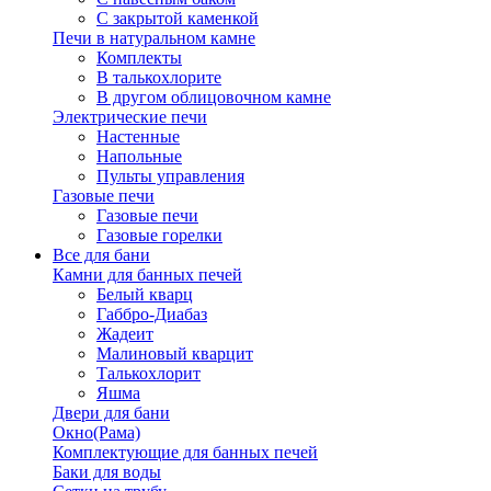
С закрытой каменкой
Печи в натуральном камне
Комплекты
В талькохлорите
В другом облицовочном камне
Электрические печи
Настенные
Напольные
Пульты управления
Газовые печи
Газовые печи
Газовые горелки
Все для бани
Камни для банных печей
Белый кварц
Габбро-Диабаз
Жадеит
Малиновый кварцит
Талькохлорит
Яшма
Двери для бани
Окно(Рама)
Комплектующие для банных печей
Баки для воды