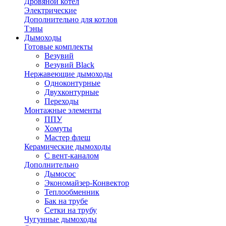
Дровяной котел
Электрические
Дополнительно для котлов
Тэны
Дымоходы
Готовые комплекты
Везувий
Везувий Black
Нержавеющие дымоходы
Одноконтурные
Двухконтурные
Переходы
Монтажные элементы
ППУ
Хомуты
Мастер флеш
Керамические дымоходы
С вент-каналом
Дополнительно
Дымосос
Экономайзер-Конвектор
Теплообменник
Бак на трубе
Сетки на трубу
Чугунные дымоходы