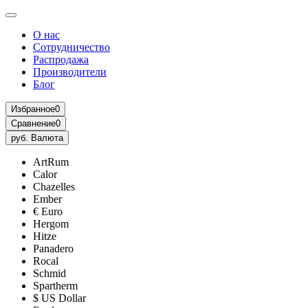
О нас
Сотрудничество
Распродажа
Производители
Блог
Избранное
0
Сравнение
0
руб.
Валюта
ArtRum
Calor
Chazelles
Ember
€ Euro
Hergom
Hitze
Panadero
Rocal
Schmid
Spartherm
$ US Dollar