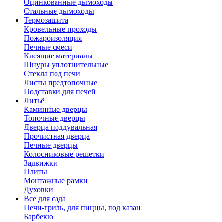
Оцинкованные дымоходы
Стальные дымоходы
Термозащита
Кровельные проходы
Пожароизоляция
Печные смеси
Клеящие материалы
Шнуры уплотнительные
Стекла под печи
Листы предтопочные
Подставки для печей
Литьё
Каминные дверцы
Топочные дверцы
Дверца поддувальная
Прочистная дверца
Печные дверцы
Колосниковые решетки
Задвижки
Плиты
Монтажные рамки
Духовки
Все для сада
Печи-гриль, для пиццы, под казан
Барбекю