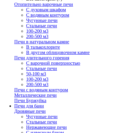
Отопительно варочные печи
С духовым шкафом
С водяным контуром
Чугунные печи
Стальные печи
100-200 м3
200-500 м3
Печи в натуральном камне
В талькохлорите
В другом облицовочном камне
Печи длительного горения
С варочной поверхностью
Стальные печи
50-100 м3
100-200 м3
200-500 м3
Печи с водяным контуром
Металлические печи
Печи Буржуйка
Печи для бани
Дровяные печи
Чугунные печи
Стальные печи
Нержавеющие печи
С навесным баком