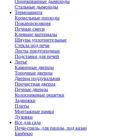
Оцинкованные дымоходы
Стальные дымоходы
Термозащита
Кровельные проходы
Пожароизоляция
Печные смеси
Клеящие материалы
Шнуры уплотнительные
Стекла под печи
Листы предтопочные
Подставки для печей
Литьё
Каминные дверцы
Топочные дверцы
Дверца поддувальная
Прочистная дверца
Печные дверцы
Колосниковые решетки
Задвижки
Плиты
Монтажные рамки
Духовки
Все для сада
Печи-гриль, для пиццы, под казан
Барбекю