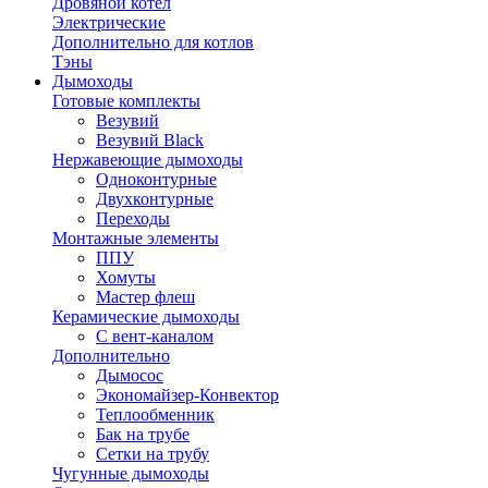
Дровяной котел
Электрические
Дополнительно для котлов
Тэны
Дымоходы
Готовые комплекты
Везувий
Везувий Black
Нержавеющие дымоходы
Одноконтурные
Двухконтурные
Переходы
Монтажные элементы
ППУ
Хомуты
Мастер флеш
Керамические дымоходы
С вент-каналом
Дополнительно
Дымосос
Экономайзер-Конвектор
Теплообменник
Бак на трубе
Сетки на трубу
Чугунные дымоходы