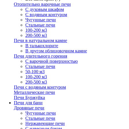
Отопительно варочные печи
С духовым шкафом
С водяным контуром
Чугунные печи
Стальные печи
100-200 м3
200-500 м3
Печи в натуральном камне
В талькохлорите
В другом облицовочном камне
Печи длительного горения
С варочной поверхностью
Стальные печи
50-100 м3
100-200 м3
200-500 м3
Печи с водяным контуром
Металлические печи
Печи Буржуйка
Печи для бани
Дровяные печи
Чугунные печи
Стальные печи
Нержавеющие печи
С навесным баком