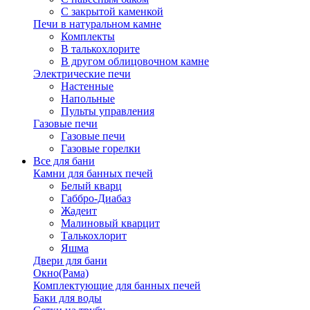
С закрытой каменкой
Печи в натуральном камне
Комплекты
В талькохлорите
В другом облицовочном камне
Электрические печи
Настенные
Напольные
Пульты управления
Газовые печи
Газовые печи
Газовые горелки
Все для бани
Камни для банных печей
Белый кварц
Габбро-Диабаз
Жадеит
Малиновый кварцит
Талькохлорит
Яшма
Двери для бани
Окно(Рама)
Комплектующие для банных печей
Баки для воды