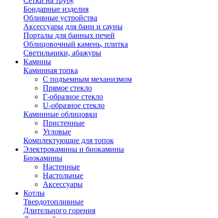
Сетки на трубу
Бондарные изделия
Обливные устройства
Аксессуары для бани и сауны
Порталы для банных печей
Облицовочный камень, плитка
Светильники, абажуры
Камины
Каминная топка
С подъемным механизмом
Прямое стекло
Г-образное стекло
U-образное стекло
Каминные облицовки
Пристенные
Угловые
Комплектующие для топок
Электрокамины и биокамины
Биокамины
Настенные
Настольные
Аксессуары
Котлы
Твердотопливные
Длительного горения