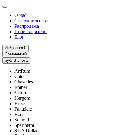
О нас
Сотрудничество
Распродажа
Производители
Блог
Избранное
0
Сравнение
0
руб.
Валюта
ArtRum
Calor
Chazelles
Ember
€ Euro
Hergom
Hitze
Panadero
Rocal
Schmid
Spartherm
$ US Dollar