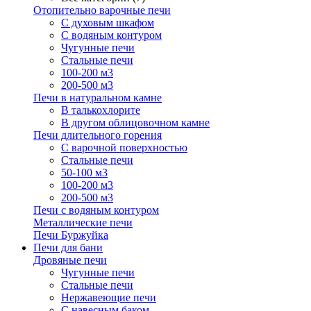
Отопительно варочные печи
С духовым шкафом
С водяным контуром
Чугунные печи
Стальные печи
100-200 м3
200-500 м3
Печи в натуральном камне
В талькохлорите
В другом облицовочном камне
Печи длительного горения
С варочной поверхностью
Стальные печи
50-100 м3
100-200 м3
200-500 м3
Печи с водяным контуром
Металлические печи
Печи Буржуйка
Печи для бани
Дровяные печи
Чугунные печи
Стальные печи
Нержавеющие печи
С навесным баком