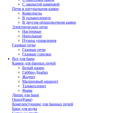
С закрытой каменкой
Печи в натуральном камне
Комплекты
В талькохлорите
В другом облицовочном камне
Электрические печи
Настенные
Напольные
Пульты управления
Газовые печи
Газовые печи
Газовые горелки
Все для бани
Камни для банных печей
Белый кварц
Габбро-Диабаз
Жадеит
Малиновый кварцит
Талькохлорит
Яшма
Двери для бани
Окно(Рама)
Комплектующие для банных печей
Баки для воды