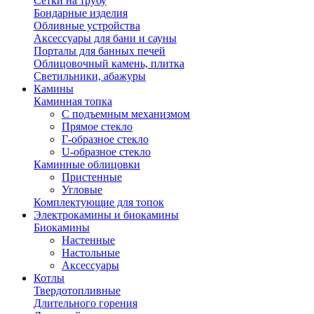
Сетки на трубу
Бондарные изделия
Обливные устройства
Аксессуары для бани и сауны
Порталы для банных печей
Облицовочный камень, плитка
Светильники, абажуры
Камины
Каминная топка
С подъемным механизмом
Прямое стекло
Г-образное стекло
U-образное стекло
Каминные облицовки
Пристенные
Угловые
Комплектующие для топок
Электрокамины и биокамины
Биокамины
Настенные
Настольные
Аксессуары
Котлы
Твердотопливные
Длительного горения