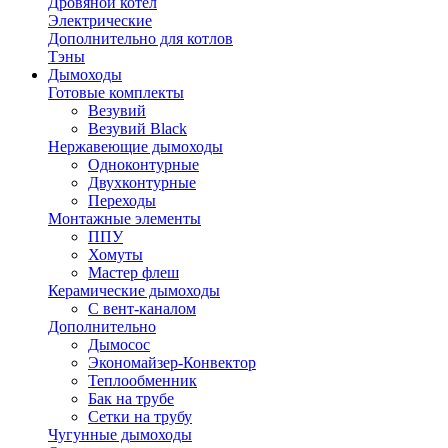
Дровяной котел
Электрические
Дополнительно для котлов
Тэны
Дымоходы
Готовые комплекты
Везувий
Везувий Black
Нержавеющие дымоходы
Одноконтурные
Двухконтурные
Переходы
Монтажные элементы
ППУ
Хомуты
Мастер флеш
Керамические дымоходы
С вент-каналом
Дополнительно
Дымосос
Экономайзер-Конвектор
Теплообменник
Бак на трубе
Сетки на трубу
Чугунные дымоходы