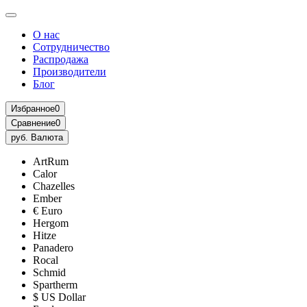
О нас
Сотрудничество
Распродажа
Производители
Блог
Избранное
0
Сравнение
0
руб.
Валюта
ArtRum
Calor
Chazelles
Ember
€ Euro
Hergom
Hitze
Panadero
Rocal
Schmid
Spartherm
$ US Dollar