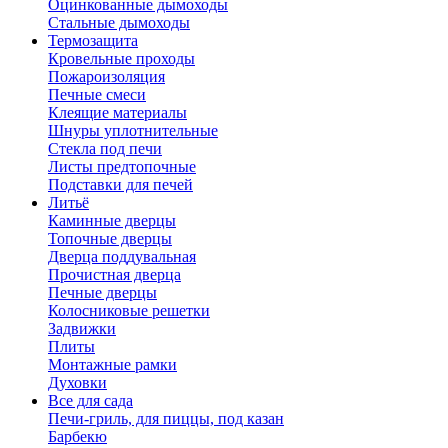
Оцинкованные дымоходы
Стальные дымоходы
Термозащита
Кровельные проходы
Пожароизоляция
Печные смеси
Клеящие материалы
Шнуры уплотнительные
Стекла под печи
Листы предтопочные
Подставки для печей
Литьё
Каминные дверцы
Топочные дверцы
Дверца поддувальная
Прочистная дверца
Печные дверцы
Колосниковые решетки
Задвижки
Плиты
Монтажные рамки
Духовки
Все для сада
Печи-гриль, для пиццы, под казан
Барбекю