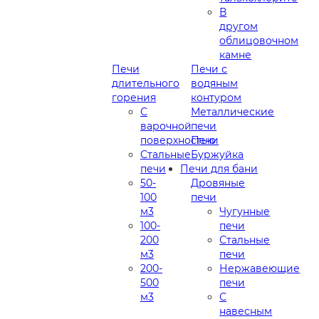
В
другом
облицовочном
камне
Печи
Печи с
длительного
водяным
горения
контуром
С
Металлические
варочной
печи
поверхностью
Печи
Стальные
Буржуйка
печи
Печи для бани
50-
Дровяные
100
печи
м3
Чугунные
100-
печи
200
Стальные
м3
печи
200-
Нержавеющие
500
печи
м3
С
навесным