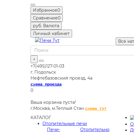
Избранное
0
Сравнение
0
руб.
Валюта
Личный кабинет
Все ка
×
+7(495)127-01-03
г. Подольск
Нефтебазовский проезд, 4а
схема проезда
0
Ваша корзина пуста!
г.Москва,
м.Теплый Стан
схема тут
КАТАЛОГ
Отопительные печи
О
Печи-
Отопительно
Д