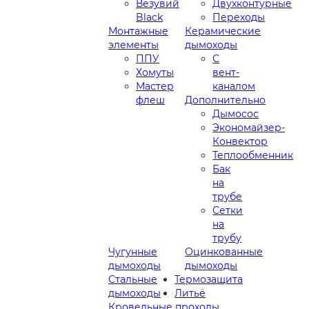
Везувий
Двухконтурные
Black
Переходы
Монтажные
Керамические
элементы
дымоходы
ППУ
С
Хомуты
вент-
Мастер
каналом
флеш
Дополнительно
Дымосос
Экономайзер-
Конвектор
Теплообменник
Бак
на
трубе
Сетки
на
трубу
Чугунные
Оцинкованные
дымоходы
дымоходы
Стальные
Термозащита
дымоходы
Литьё
Кровельные проходы