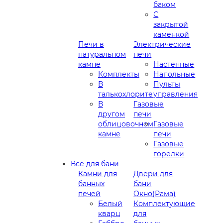
баком
С
закрытой
каменкой
Печи в
Электрические
натуральном
печи
камне
Настенные
Комплекты
Напольные
В
Пульты
талькохлорите
управления
В
Газовые
другом
печи
облицовочном
Газовые
камне
печи
Газовые
горелки
Все для бани
Камни для
Двери для
банных
бани
печей
Окно(Рама)
Белый
Комплектующие
кварц
для