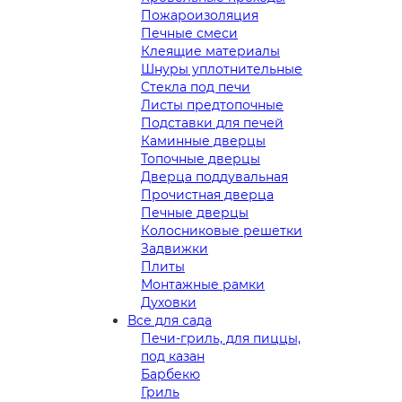
Пожароизоляция
Печные смеси
Клеящие материалы
Шнуры уплотнительные
Стекла под печи
Листы предтопочные
Подставки для печей
Каминные дверцы
Топочные дверцы
Дверца поддувальная
Прочистная дверца
Печные дверцы
Колосниковые решетки
Задвижки
Плиты
Монтажные рамки
Духовки
Все для сада
Печи-гриль, для пиццы,
под казан
Барбекю
Гриль