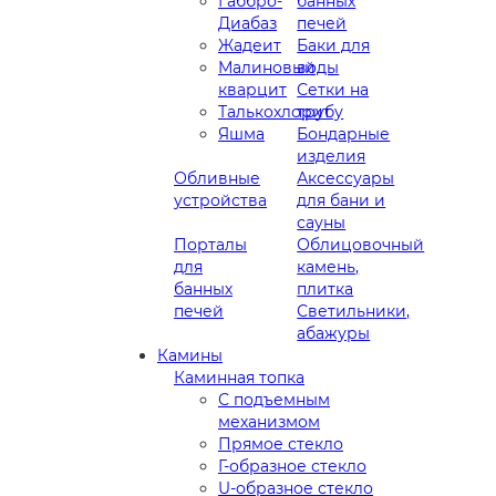
Габбро-
банных
Диабаз
печей
Жадеит
Баки для
Малиновый
воды
кварцит
Сетки на
Талькохлорит
трубу
Яшма
Бондарные
изделия
Обливные
Аксессуары
устройства
для бани и
сауны
Порталы
Облицовочный
для
камень,
банных
плитка
печей
Светильники,
абажуры
Камины
Каминная топка
С подъемным
механизмом
Прямое стекло
Г-образное стекло
U-образное стекло