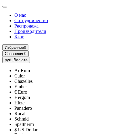
О нас
Сотрудничество
Распродажа
Производители
Блог
Избранное
0
Сравнение
0
руб.
Валюта
ArtRum
Calor
Chazelles
Ember
€ Euro
Hergom
Hitze
Panadero
Rocal
Schmid
Spartherm
$ US Dollar