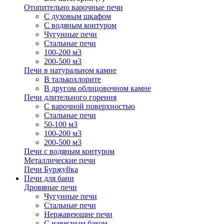
Отопительно варочные печи
С духовым шкафом
С водяным контуром
Чугунные печи
Стальные печи
100-200 м3
200-500 м3
Печи в натуральном камне
В талькохлорите
В другом облицовочном камне
Печи длительного горения
С варочной поверхностью
Стальные печи
50-100 м3
100-200 м3
200-500 м3
Печи с водяным контуром
Металлические печи
Печи Буржуйка
Печи для бани
Дровяные печи
Чугунные печи
Стальные печи
Нержавеющие печи
С навесным баком