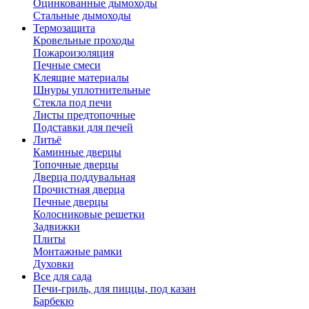
Оцинкованные дымоходы
Стальные дымоходы
Термозащита
Кровельные проходы
Пожароизоляция
Печные смеси
Клеящие материалы
Шнуры уплотнительные
Стекла под печи
Листы предтопочные
Подставки для печей
Литьё
Каминные дверцы
Топочные дверцы
Дверца поддувальная
Прочистная дверца
Печные дверцы
Колосниковые решетки
Задвижки
Плиты
Монтажные рамки
Духовки
Все для сада
Печи-гриль, для пиццы, под казан
Барбекю