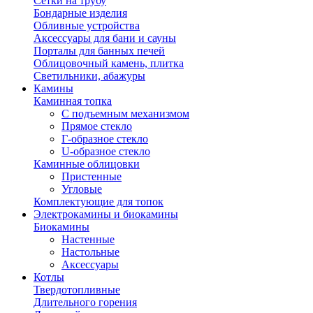
Сетки на трубу
Бондарные изделия
Обливные устройства
Аксессуары для бани и сауны
Порталы для банных печей
Облицовочный камень, плитка
Светильники, абажуры
Камины
Каминная топка
С подъемным механизмом
Прямое стекло
Г-образное стекло
U-образное стекло
Каминные облицовки
Пристенные
Угловые
Комплектующие для топок
Электрокамины и биокамины
Биокамины
Настенные
Настольные
Аксессуары
Котлы
Твердотопливные
Длительного горения