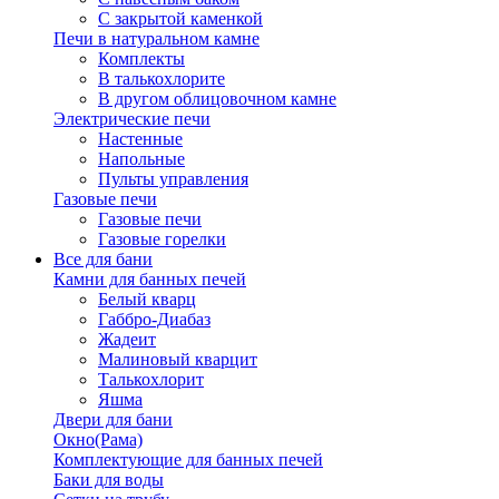
С закрытой каменкой
Печи в натуральном камне
Комплекты
В талькохлорите
В другом облицовочном камне
Электрические печи
Настенные
Напольные
Пульты управления
Газовые печи
Газовые печи
Газовые горелки
Все для бани
Камни для банных печей
Белый кварц
Габбро-Диабаз
Жадеит
Малиновый кварцит
Талькохлорит
Яшма
Двери для бани
Окно(Рама)
Комплектующие для банных печей
Баки для воды