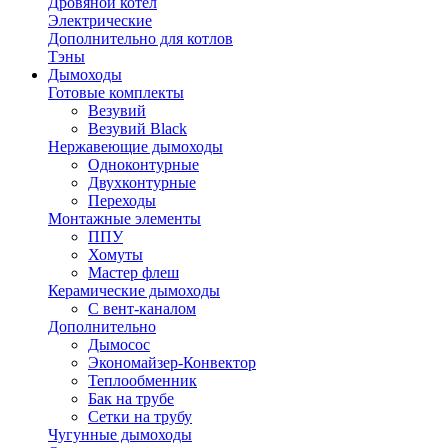
Дровяной котел
Электрические
Дополнительно для котлов
Тэны
Дымоходы
Готовые комплекты
Везувий
Везувий Black
Нержавеющие дымоходы
Одноконтурные
Двухконтурные
Переходы
Монтажные элементы
ППУ
Хомуты
Мастер флеш
Керамические дымоходы
С вент-каналом
Дополнительно
Дымосос
Экономайзер-Конвектор
Теплообменник
Бак на трубе
Сетки на трубу
Чугунные дымоходы