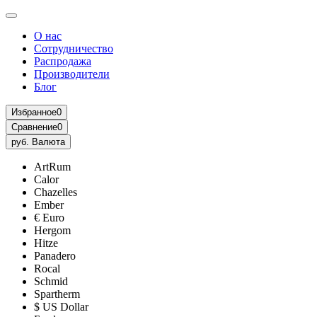
О нас
Сотрудничество
Распродажа
Производители
Блог
Избранное
0
Сравнение
0
руб.
Валюта
ArtRum
Calor
Chazelles
Ember
€ Euro
Hergom
Hitze
Panadero
Rocal
Schmid
Spartherm
$ US Dollar