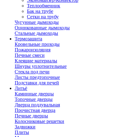
Экономайзер-Конвектор
Теплообменник
Бак на трубе
Сетки на трубу
Чугунные дымоходы
Оцинкованные дымоходы
Стальные дымоходы
Термозащита
Кровельные проходы
Пожароизоляция
Печные смеси
Клеящие материалы
Шнуры уплотнительные
Стекла под печи
Листы предтопочные
Подставки для печей
Литьё
Каминные дверцы
Топочные дверцы
Дверца поддувальная
Прочистная дверца
Печные дверцы
Колосниковые решетки
Задвижки
Плиты