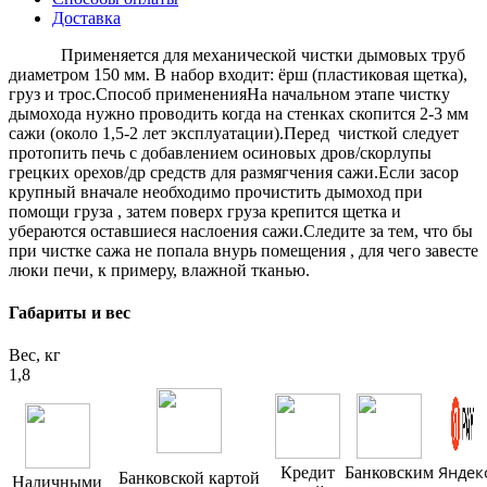
Доставка
Применяется для механической чистки дымовых труб
диаметром 150 мм. В набор входит: ёрш (пластиковая щетка),
груз и трос.Способ примененияНа начальном этапе чистку
дымохода нужно проводить когда на стенках скопится 2-3 мм
сажи (около 1,5-2 лет эксплуатации).Перед чисткой следует
протопить печь с добавлением осиновых дров/скорлупы
грецких орехов/др средств для размягчения сажи.Если засор
крупный вначале необходимо прочистить дымоход при
помощи груза , затем поверх груза крепится щетка и
убераются оставшиеся наслоения сажи.Следите за тем, что бы
при чистке сажа не попала внурь помещения , для чего завесте
люки печи, к примеру, влажной тканью.
Габариты и вес
Вес, кг
1,8
Яндек
Кредит
Банковским
Банковской картой
Наличными