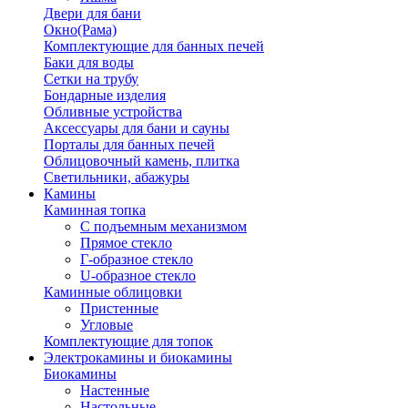
Двери для бани
Окно(Рама)
Комплектующие для банных печей
Баки для воды
Сетки на трубу
Бондарные изделия
Обливные устройства
Аксессуары для бани и сауны
Порталы для банных печей
Облицовочный камень, плитка
Светильники, абажуры
Камины
Каминная топка
С подъемным механизмом
Прямое стекло
Г-образное стекло
U-образное стекло
Каминные облицовки
Пристенные
Угловые
Комплектующие для топок
Электрокамины и биокамины
Биокамины
Настенные
Настольные