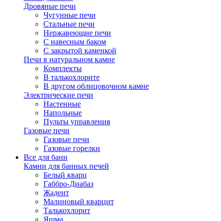
Дровяные печи
Чугунные печи
Стальные печи
Нержавеющие печи
С навесным баком
С закрытой каменкой
Печи в натуральном камне
Комплекты
В талькохлорите
В другом облицовочном камне
Электрические печи
Настенные
Напольные
Пульты управления
Газовые печи
Газовые печи
Газовые горелки
Все для бани
Камни для банных печей
Белый кварц
Габбро-Диабаз
Жадеит
Малиновый кварцит
Талькохлорит
Яшма