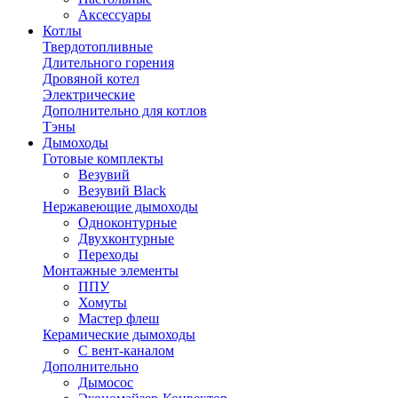
Аксессуары
Котлы
Твердотопливные
Длительного горения
Дровяной котел
Электрические
Дополнительно для котлов
Тэны
Дымоходы
Готовые комплекты
Везувий
Везувий Black
Нержавеющие дымоходы
Одноконтурные
Двухконтурные
Переходы
Монтажные элементы
ППУ
Хомуты
Мастер флеш
Керамические дымоходы
С вент-каналом
Дополнительно
Дымосос