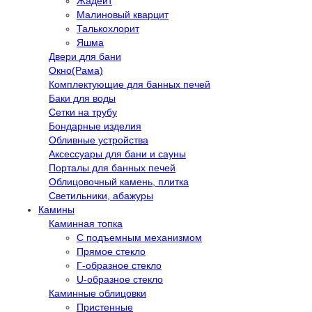
Жадеит
Малиновый кварцит
Талькохлорит
Яшма
Двери для бани
Окно(Рама)
Комплектующие для банных печей
Баки для воды
Сетки на трубу
Бондарные изделия
Обливные устройства
Аксессуары для бани и сауны
Порталы для банных печей
Облицовочный камень, плитка
Светильники, абажуры
Камины
Каминная топка
С подъемным механизмом
Прямое стекло
Г-образное стекло
U-образное стекло
Каминные облицовки
Пристенные