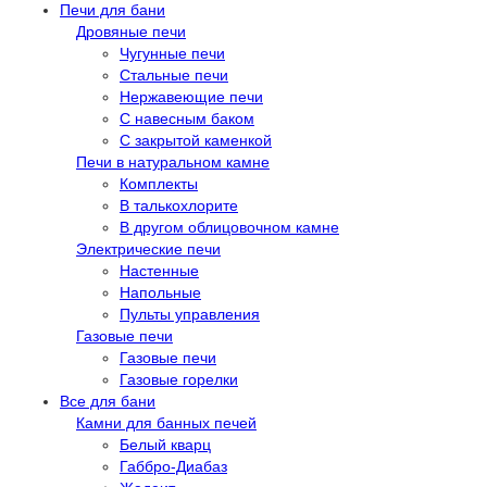
Печи для бани
Дровяные печи
Чугунные печи
Стальные печи
Нержавеющие печи
С навесным баком
С закрытой каменкой
Печи в натуральном камне
Комплекты
В талькохлорите
В другом облицовочном камне
Электрические печи
Настенные
Напольные
Пульты управления
Газовые печи
Газовые печи
Газовые горелки
Все для бани
Камни для банных печей
Белый кварц
Габбро-Диабаз