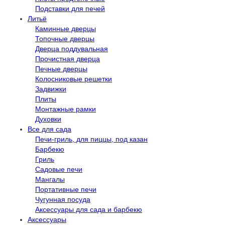
Подставки для печей
Литьё
Каминные дверцы
Топочные дверцы
Дверца поддувальная
Прочистная дверца
Печные дверцы
Колосниковые решетки
Задвижки
Плиты
Монтажные рамки
Духовки
Все для сада
Печи-гриль, для пиццы, под казан
Барбекю
Гриль
Садовые печи
Мангалы
Портативные печи
Чугунная посуда
Аксессуары для сада и барбекю
Аксессуары