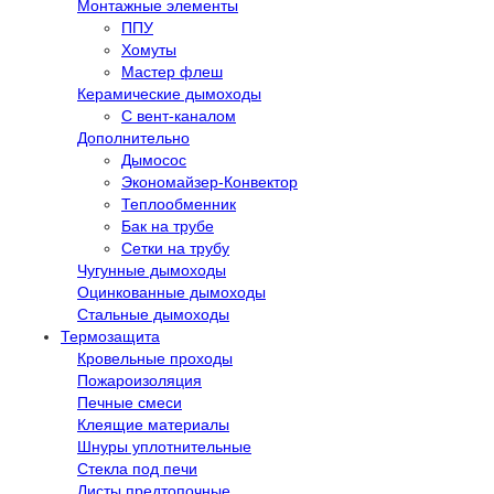
Монтажные элементы
ППУ
Хомуты
Мастер флеш
Керамические дымоходы
С вент-каналом
Дополнительно
Дымосос
Экономайзер-Конвектор
Теплообменник
Бак на трубе
Сетки на трубу
Чугунные дымоходы
Оцинкованные дымоходы
Стальные дымоходы
Термозащита
Кровельные проходы
Пожароизоляция
Печные смеси
Клеящие материалы
Шнуры уплотнительные
Стекла под печи
Листы предтопочные