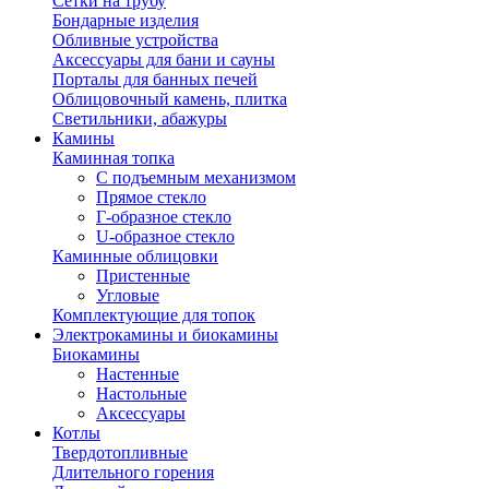
Сетки на трубу
Бондарные изделия
Обливные устройства
Аксессуары для бани и сауны
Порталы для банных печей
Облицовочный камень, плитка
Светильники, абажуры
Камины
Каминная топка
С подъемным механизмом
Прямое стекло
Г-образное стекло
U-образное стекло
Каминные облицовки
Пристенные
Угловые
Комплектующие для топок
Электрокамины и биокамины
Биокамины
Настенные
Настольные
Аксессуары
Котлы
Твердотопливные
Длительного горения