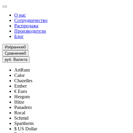
О нас
Сотрудничество
Распродажа
Производители
Блог
Избранное
0
Сравнение
0
руб.
Валюта
ArtRum
Calor
Chazelles
Ember
€ Euro
Hergom
Hitze
Panadero
Rocal
Schmid
Spartherm
$ US Dollar