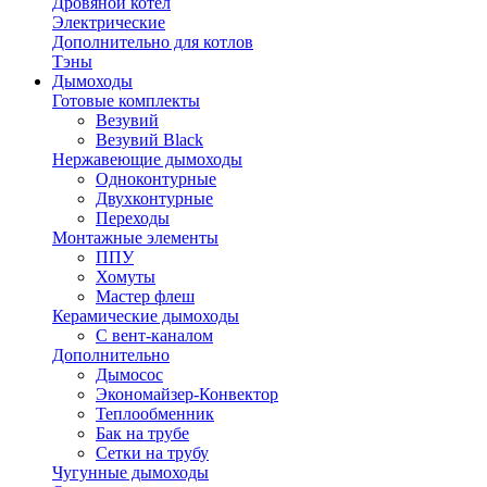
Дровяной котел
Электрические
Дополнительно для котлов
Тэны
Дымоходы
Готовые комплекты
Везувий
Везувий Black
Нержавеющие дымоходы
Одноконтурные
Двухконтурные
Переходы
Монтажные элементы
ППУ
Хомуты
Мастер флеш
Керамические дымоходы
С вент-каналом
Дополнительно
Дымосос
Экономайзер-Конвектор
Теплообменник
Бак на трубе
Сетки на трубу
Чугунные дымоходы