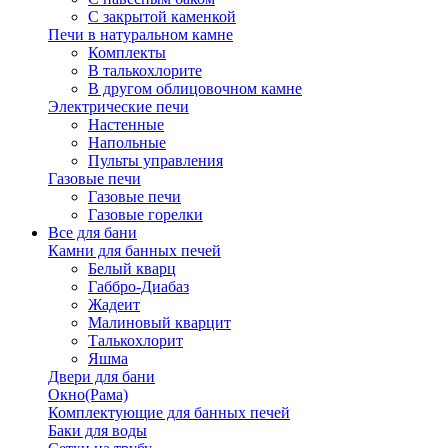
С закрытой каменкой
Печи в натуральном камне
Комплекты
В талькохлорите
В другом облицовочном камне
Электрические печи
Настенные
Напольные
Пульты управления
Газовые печи
Газовые печи
Газовые горелки
Все для бани
Камни для банных печей
Белый кварц
Габбро-Диабаз
Жадеит
Малиновый кварцит
Талькохлорит
Яшма
Двери для бани
Окно(Рама)
Комплектующие для банных печей
Баки для воды