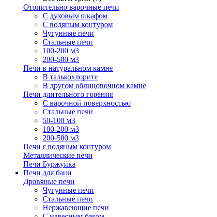
Отопительно варочные печи
С духовым шкафом
С водяным контуром
Чугунные печи
Стальные печи
100-200 м3
200-500 м3
Печи в натуральном камне
В талькохлорите
В другом облицовочном камне
Печи длительного горения
С варочной поверхностью
Стальные печи
50-100 м3
100-200 м3
200-500 м3
Печи с водяным контуром
Металлические печи
Печи Буржуйка
Печи для бани
Дровяные печи
Чугунные печи
Стальные печи
Нержавеющие печи
С навесным баком