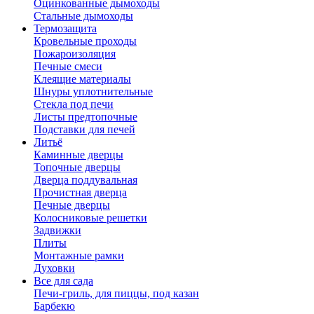
Оцинкованные дымоходы
Стальные дымоходы
Термозащита
Кровельные проходы
Пожароизоляция
Печные смеси
Клеящие материалы
Шнуры уплотнительные
Стекла под печи
Листы предтопочные
Подставки для печей
Литьё
Каминные дверцы
Топочные дверцы
Дверца поддувальная
Прочистная дверца
Печные дверцы
Колосниковые решетки
Задвижки
Плиты
Монтажные рамки
Духовки
Все для сада
Печи-гриль, для пиццы, под казан
Барбекю