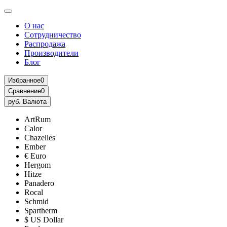
О нас
Сотрудничество
Распродажа
Производители
Блог
Избранное
0
Сравнение
0
руб.
Валюта
ArtRum
Calor
Chazelles
Ember
€ Euro
Hergom
Hitze
Panadero
Rocal
Schmid
Spartherm
$ US Dollar