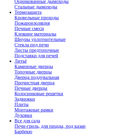
Оцинкованные дымоходы
Стальные дымоходы
Термозащита
Кровельные проходы
Пожароизоляция
Печные смеси
Клеящие материалы
Шнуры уплотнительные
Стекла под печи
Листы предтопочные
Подставки для печей
Литьё
Каминные дверцы
Топочные дверцы
Дверца поддувальная
Прочистная дверца
Печные дверцы
Колосниковые решетки
Задвижки
Плиты
Монтажные рамки
Духовки
Все для сада
Печи-гриль, для пиццы, под казан
Барбекю