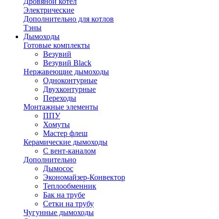
Дровяной котел
Электрические
Дополнительно для котлов
Тэны
Дымоходы
Готовые комплекты
Везувий
Везувий Black
Нержавеющие дымоходы
Одноконтурные
Двухконтурные
Переходы
Монтажные элементы
ППУ
Хомуты
Мастер флеш
Керамические дымоходы
С вент-каналом
Дополнительно
Дымосос
Экономайзер-Конвектор
Теплообменник
Бак на трубе
Сетки на трубу
Чугунные дымоходы