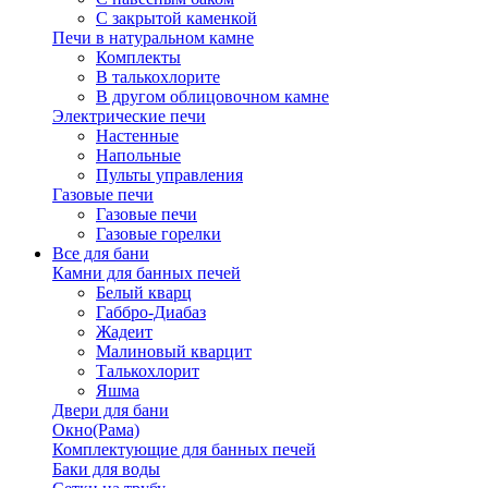
С закрытой каменкой
Печи в натуральном камне
Комплекты
В талькохлорите
В другом облицовочном камне
Электрические печи
Настенные
Напольные
Пульты управления
Газовые печи
Газовые печи
Газовые горелки
Все для бани
Камни для банных печей
Белый кварц
Габбро-Диабаз
Жадеит
Малиновый кварцит
Талькохлорит
Яшма
Двери для бани
Окно(Рама)
Комплектующие для банных печей
Баки для воды