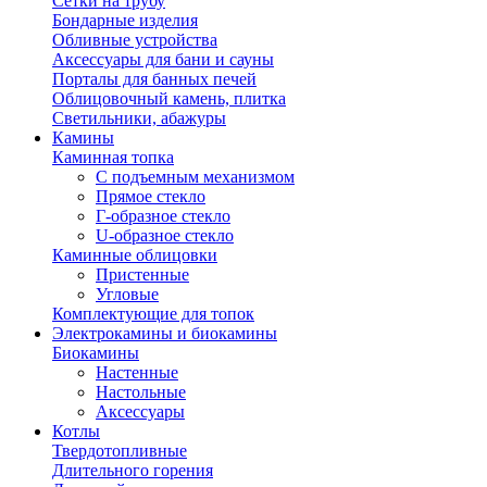
Сетки на трубу
Бондарные изделия
Обливные устройства
Аксессуары для бани и сауны
Порталы для банных печей
Облицовочный камень, плитка
Светильники, абажуры
Камины
Каминная топка
С подъемным механизмом
Прямое стекло
Г-образное стекло
U-образное стекло
Каминные облицовки
Пристенные
Угловые
Комплектующие для топок
Электрокамины и биокамины
Биокамины
Настенные
Настольные
Аксессуары
Котлы
Твердотопливные
Длительного горения