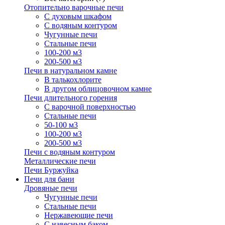
Отопительно варочные печи
С духовым шкафом
С водяным контуром
Чугунные печи
Стальные печи
100-200 м3
200-500 м3
Печи в натуральном камне
В талькохлорите
В другом облицовочном камне
Печи длительного горения
С варочной поверхностью
Стальные печи
50-100 м3
100-200 м3
200-500 м3
Печи с водяным контуром
Металлические печи
Печи Буржуйка
Печи для бани
Дровяные печи
Чугунные печи
Стальные печи
Нержавеющие печи
С навесным баком