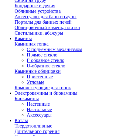
Сетки на трубу
Бондарные изделия
Обливные устройства
Аксессуары для бани и сауны
Порталы для банных печей
Облицовочный камень, плитка
Светильники, абажуры
Камины
Каминная топка
С подъемным механизмом
Прямое стекло
Г-образное стекло
U-образное стекло
Каминные облицовки
Пристенные
Угловые
Комплектующие для топок
Электрокамины и биокамины
Биокамины
Настенные
Настольные
Аксессуары
Котлы
Твердотопливные
Длительного горения