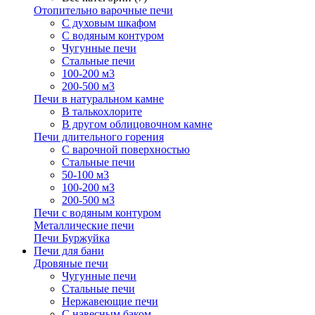
Отопительно варочные печи
С духовым шкафом
С водяным контуром
Чугунные печи
Стальные печи
100-200 м3
200-500 м3
Печи в натуральном камне
В талькохлорите
В другом облицовочном камне
Печи длительного горения
С варочной поверхностью
Стальные печи
50-100 м3
100-200 м3
200-500 м3
Печи с водяным контуром
Металлические печи
Печи Буржуйка
Печи для бани
Дровяные печи
Чугунные печи
Стальные печи
Нержавеющие печи
С навесным баком