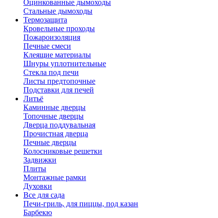
Оцинкованные дымоходы
Стальные дымоходы
Термозащита
Кровельные проходы
Пожароизоляция
Печные смеси
Клеящие материалы
Шнуры уплотнительные
Стекла под печи
Листы предтопочные
Подставки для печей
Литьё
Каминные дверцы
Топочные дверцы
Дверца поддувальная
Прочистная дверца
Печные дверцы
Колосниковые решетки
Задвижки
Плиты
Монтажные рамки
Духовки
Все для сада
Печи-гриль, для пиццы, под казан
Барбекю