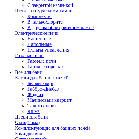
С закрытой каменкой
Печи в натуральном камне
Комплекты
В талькохлорите
В другом облицовочном камне
Электрические печи
Настенные
Напольные
Пульты управления
Газовые печи
Газовые печи
Газовые горелки
Все для бани
Камни для банных печей
Белый кварц
Габбро-Диабаз
Жадеит
Малиновый кварцит
Талькохлорит
Яшма
Двери для бани
Окно(Рама)
Комплектующие для банных печей
Баки для воды