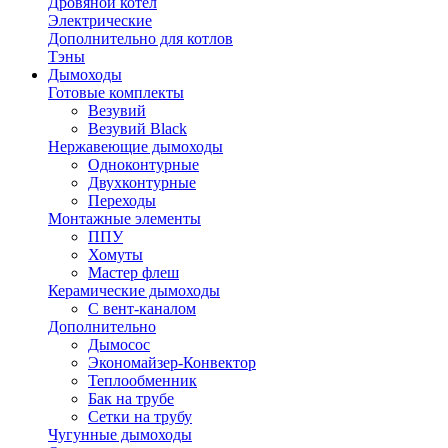
Дровяной котел
Электрические
Дополнительно для котлов
Тэны
Дымоходы
Готовые комплекты
Везувий
Везувий Black
Нержавеющие дымоходы
Одноконтурные
Двухконтурные
Переходы
Монтажные элементы
ППУ
Хомуты
Мастер флеш
Керамические дымоходы
С вент-каналом
Дополнительно
Дымосос
Экономайзер-Конвектор
Теплообменник
Бак на трубе
Сетки на трубу
Чугунные дымоходы