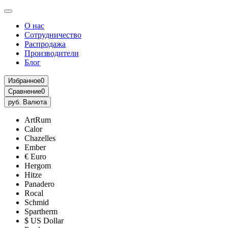
О нас
Сотрудничество
Распродажа
Производители
Блог
Избранное
0
Сравнение
0
руб.
Валюта
ArtRum
Calor
Chazelles
Ember
€ Euro
Hergom
Hitze
Panadero
Rocal
Schmid
Spartherm
$ US Dollar