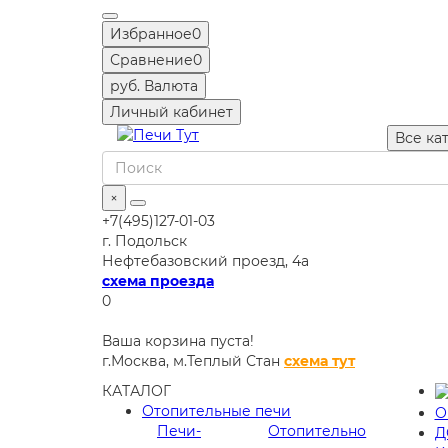
Избранное
0
Сравнение
0
руб.
Валюта
Личный кабинет
Все ка
×
+7(495)127-01-03
г. Подольск
Нефтебазовский проезд, 4а
схема проезда
0
Ваша корзина пуста!
г.Москва,
м.Теплый Стан
схема тут
КАТАЛОГ
Отопительные печи
О
Печи-
Отопительно
Д