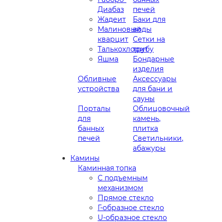
Диабаз
печей
Жадеит
Баки для
Малиновый
воды
кварцит
Сетки на
Талькохлорит
трубу
Яшма
Бондарные
изделия
Обливные
Аксессуары
устройства
для бани и
сауны
Порталы
Облицовочный
для
камень,
банных
плитка
печей
Светильники,
абажуры
Камины
Каминная топка
С подъемным
механизмом
Прямое стекло
Г-образное стекло
U-образное стекло