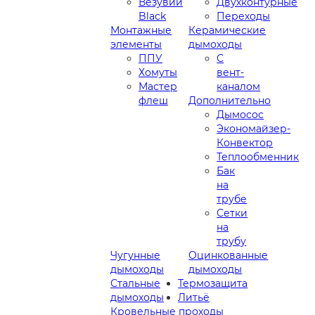
Везувий
Двухконтурные
Black
Переходы
Монтажные
Керамические
элементы
дымоходы
ППУ
С
Хомуты
вент-
Мастер
каналом
флеш
Дополнительно
Дымосос
Экономайзер-
Конвектор
Теплообменник
Бак
на
трубе
Сетки
на
трубу
Чугунные
Оцинкованные
дымоходы
дымоходы
Стальные
Термозащита
дымоходы
Литьё
Кровельные проходы