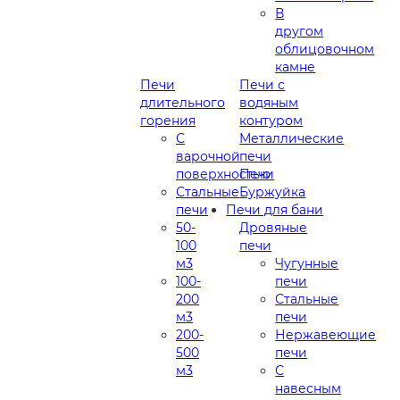
В
другом
облицовочном
камне
Печи
Печи с
длительного
водяным
горения
контуром
С
Металлические
варочной
печи
поверхностью
Печи
Стальные
Буржуйка
печи
Печи для бани
50-
Дровяные
100
печи
м3
Чугунные
100-
печи
200
Стальные
м3
печи
200-
Нержавеющие
500
печи
м3
С
навесным