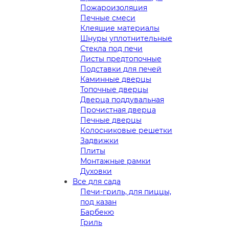
Пожароизоляция
Печные смеси
Клеящие материалы
Шнуры уплотнительные
Стекла под печи
Листы предтопочные
Подставки для печей
Каминные дверцы
Топочные дверцы
Дверца поддувальная
Прочистная дверца
Печные дверцы
Колосниковые решетки
Задвижки
Плиты
Монтажные рамки
Духовки
Все для сада
Печи-гриль, для пиццы,
под казан
Барбекю
Гриль