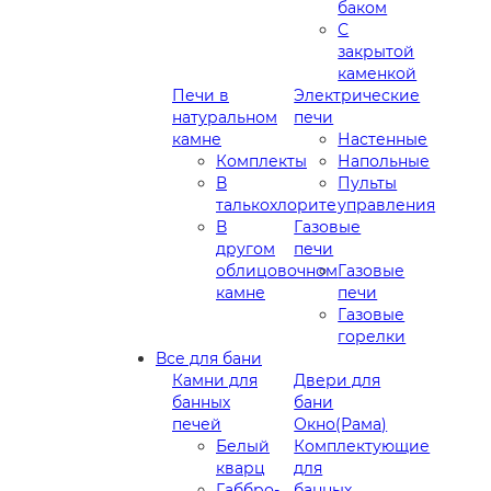
баком
С
закрытой
каменкой
Печи в
Электрические
натуральном
печи
камне
Настенные
Комплекты
Напольные
В
Пульты
талькохлорите
управления
В
Газовые
другом
печи
облицовочном
Газовые
камне
печи
Газовые
горелки
Все для бани
Камни для
Двери для
банных
бани
печей
Окно(Рама)
Белый
Комплектующие
кварц
для
Габбро-
банных