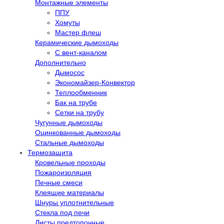
Монтажные элементы
ППУ
Хомуты
Мастер флеш
Керамические дымоходы
С вент-каналом
Дополнительно
Дымосос
Экономайзер-Конвектор
Теплообменник
Бак на трубе
Сетки на трубу
Чугунные дымоходы
Оцинкованные дымоходы
Стальные дымоходы
Термозащита
Кровельные проходы
Пожароизоляция
Печные смеси
Клеящие материалы
Шнуры уплотнительные
Стекла под печи
Листы предтопочные