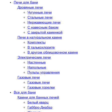
Печи для бани
Дровяные печи
Чугунные печи
Стальные печи
Нержавеющие печи
С навесным баком
С закрытой каменкой
Печи в натуральном камне
Комплекты
В талькохлорите
В другом облицовочном камне
Электрические печи
Настенные
Напольные
Пульты управления
Газовые печи
Газовые печи
Газовые горелки
Все для бани
Камни для банных печей
Белый кварц
Габбро-Диабаз