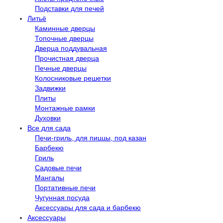
Подставки для печей
Литьё
Каминные дверцы
Топочные дверцы
Дверца поддувальная
Прочистная дверца
Печные дверцы
Колосниковые решетки
Задвижки
Плиты
Монтажные рамки
Духовки
Все для сада
Печи-гриль, для пиццы, под казан
Барбекю
Гриль
Садовые печи
Мангалы
Портативные печи
Чугунная посуда
Аксессуары для сада и барбекю
Аксессуары