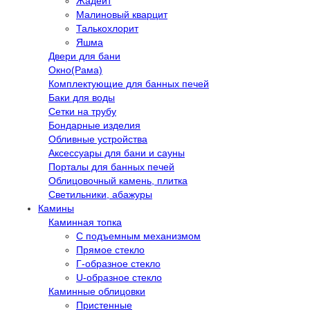
Жадеит
Малиновый кварцит
Талькохлорит
Яшма
Двери для бани
Окно(Рама)
Комплектующие для банных печей
Баки для воды
Сетки на трубу
Бондарные изделия
Обливные устройства
Аксессуары для бани и сауны
Порталы для банных печей
Облицовочный камень, плитка
Светильники, абажуры
Камины
Каминная топка
С подъемным механизмом
Прямое стекло
Г-образное стекло
U-образное стекло
Каминные облицовки
Пристенные