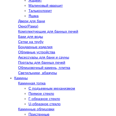
Жадеит
Малиновый кварцит
Талькохлорит
Яшма
Двери для бани
Окно(Рама)
Комплектующие для банных печей
Баки для воды
Сетки на трубу
Бондарные изделия
Обливные устройства
Аксессуары для бани и сауны
Порталы для банных печей
Облицовочный камень, плитка
Светильники, абажуры
Камины
Каминная топка
С подъемным механизмом
Прямое стекло
Г-образное стекло
U-образное стекло
Каминные облицовки
Пристенные