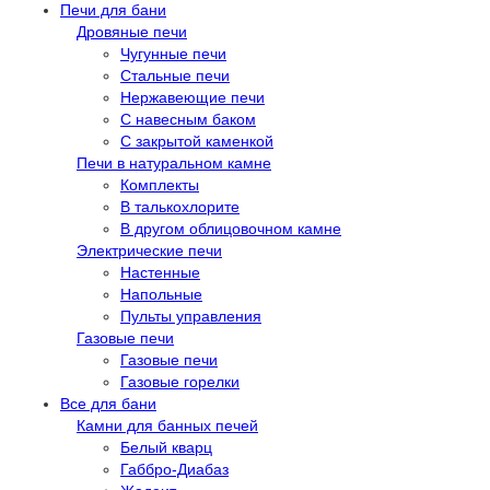
Печи для бани
Дровяные печи
Чугунные печи
Стальные печи
Нержавеющие печи
С навесным баком
С закрытой каменкой
Печи в натуральном камне
Комплекты
В талькохлорите
В другом облицовочном камне
Электрические печи
Настенные
Напольные
Пульты управления
Газовые печи
Газовые печи
Газовые горелки
Все для бани
Камни для банных печей
Белый кварц
Габбро-Диабаз