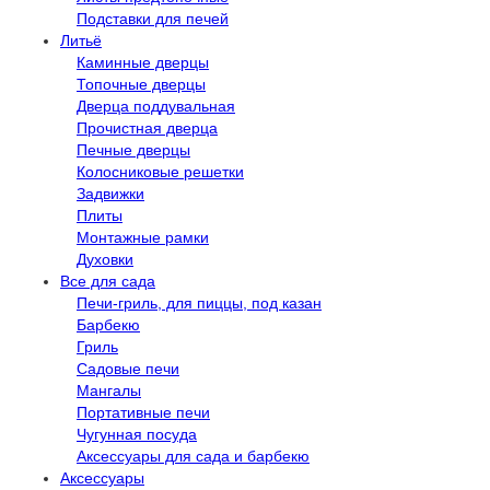
Подставки для печей
Литьё
Каминные дверцы
Топочные дверцы
Дверца поддувальная
Прочистная дверца
Печные дверцы
Колосниковые решетки
Задвижки
Плиты
Монтажные рамки
Духовки
Все для сада
Печи-гриль, для пиццы, под казан
Барбекю
Гриль
Садовые печи
Мангалы
Портативные печи
Чугунная посуда
Аксессуары для сада и барбекю
Аксессуары