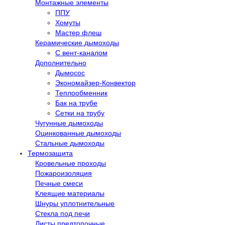
Монтажные элементы
ППУ
Хомуты
Мастер флеш
Керамические дымоходы
С вент-каналом
Дополнительно
Дымосос
Экономайзер-Конвектор
Теплообменник
Бак на трубе
Сетки на трубу
Чугунные дымоходы
Оцинкованные дымоходы
Стальные дымоходы
Термозащита
Кровельные проходы
Пожароизоляция
Печные смеси
Клеящие материалы
Шнуры уплотнительные
Стекла под печи
Листы предтопочные