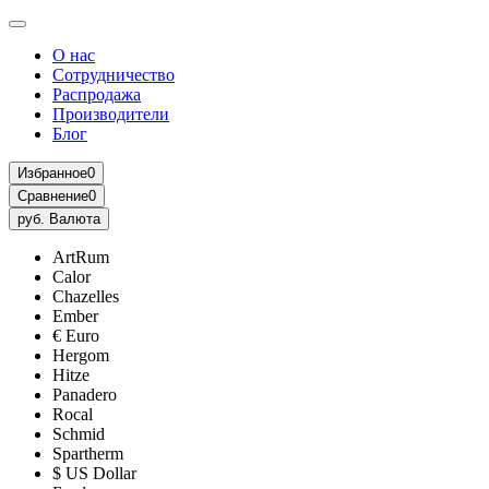
О нас
Сотрудничество
Распродажа
Производители
Блог
Избранное
0
Сравнение
0
руб.
Валюта
ArtRum
Calor
Chazelles
Ember
€ Euro
Hergom
Hitze
Panadero
Rocal
Schmid
Spartherm
$ US Dollar