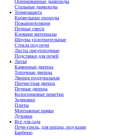
Оцинкованные дымоходы
Стальные дымоходы
Термозащита
Кровельные проходы
Пожароизоляция
Печные смеси
Клеящие материалы
Шнуры уплотнительные
Стекла под печи
Листы предтопочные
Подставки для печей
Литьё
Каминные дверцы
Топочные дверцы
Дверца поддувальная
Прочистная дверца
Печные дверцы
Колосниковые решетки
Задвижки
Плиты
Монтажные рамки
Духовки
Все для сада
Печи-гриль, для пиццы, под казан
Барбекю