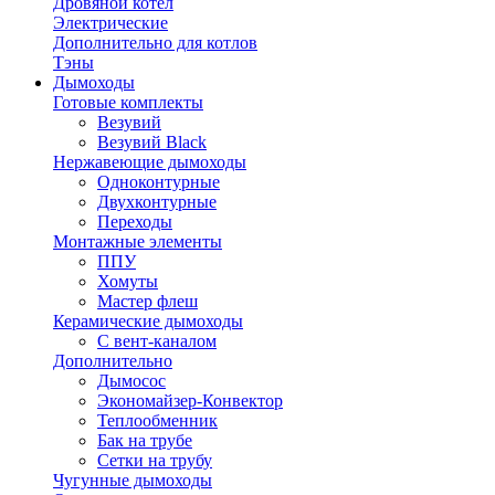
Дровяной котел
Электрические
Дополнительно для котлов
Тэны
Дымоходы
Готовые комплекты
Везувий
Везувий Black
Нержавеющие дымоходы
Одноконтурные
Двухконтурные
Переходы
Монтажные элементы
ППУ
Хомуты
Мастер флеш
Керамические дымоходы
С вент-каналом
Дополнительно
Дымосос
Экономайзер-Конвектор
Теплообменник
Бак на трубе
Сетки на трубу
Чугунные дымоходы