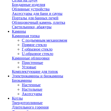
Сетки на трубу
Бондарные изделия
Обливные устройства
Аксессуары для бани и сауны
Порталы для банных печей
Облицовочный камень, плитка
Светильники, абажуры
Камины
Каминная топка
С подъемным механизмом
Прямое стекло
Г-образное стекло
U-образное стекло
Каминные облицовки
Пристенные
Угловые
Комплектующие для топок
Электрокамины и биокамины
Биокамины
Настенные
Настольные
Аксессуары
Котлы
Твердотопливные
Длительного горения