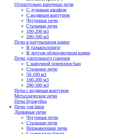
Отопительно варочные печи
С духовым шкафом
С водяным контуром
Чугунные печи
Стальные печи
100-200 м3
200-500 м3
Печи в натуральном камне
В талькохлорите
В другом облицовочном камне
Печи длительного горения
С варочной поверхностью
Стальные печи
50-100 м3
100-200 м3
200-500 м3
Печи с водяным контуром
Металлические печи
Печи Буржуйка
Печи для бани
Дровяные печи
Чугунные печи
Стальные печи
Нержавеющие печи
С навесным баком