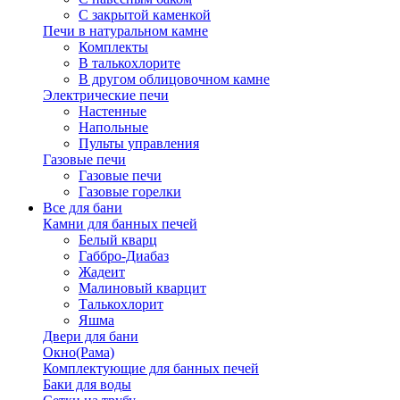
С закрытой каменкой
Печи в натуральном камне
Комплекты
В талькохлорите
В другом облицовочном камне
Электрические печи
Настенные
Напольные
Пульты управления
Газовые печи
Газовые печи
Газовые горелки
Все для бани
Камни для банных печей
Белый кварц
Габбро-Диабаз
Жадеит
Малиновый кварцит
Талькохлорит
Яшма
Двери для бани
Окно(Рама)
Комплектующие для банных печей
Баки для воды