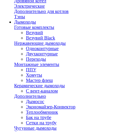
Дровяной котел
Электрические
Дополнительно для котлов
Тэны
Дымоходы
Готовые комплекты
Везувий
Везувий Black
Нержавеющие дымоходы
Одноконтурные
Двухконтурные
Переходы
Монтажные элементы
ППУ
Хомуты
Мастер флеш
Керамические дымоходы
С вент-каналом
Дополнительно
Дымосос
Экономайзер-Конвектор
Теплообменник
Бак на трубе
Сетки на трубу
Чугунные дымоходы