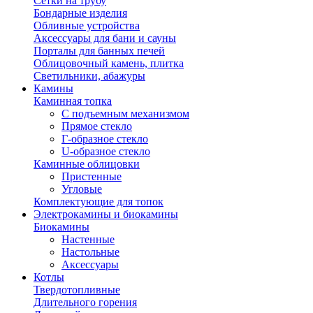
Сетки на трубу
Бондарные изделия
Обливные устройства
Аксессуары для бани и сауны
Порталы для банных печей
Облицовочный камень, плитка
Светильники, абажуры
Камины
Каминная топка
С подъемным механизмом
Прямое стекло
Г-образное стекло
U-образное стекло
Каминные облицовки
Пристенные
Угловые
Комплектующие для топок
Электрокамины и биокамины
Биокамины
Настенные
Настольные
Аксессуары
Котлы
Твердотопливные
Длительного горения