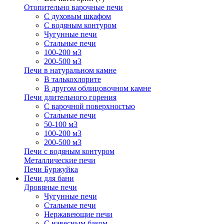
Отопительно варочные печи
С духовым шкафом
С водяным контуром
Чугунные печи
Стальные печи
100-200 м3
200-500 м3
Печи в натуральном камне
В талькохлорите
В другом облицовочном камне
Печи длительного горения
С варочной поверхностью
Стальные печи
50-100 м3
100-200 м3
200-500 м3
Печи с водяным контуром
Металлические печи
Печи Буржуйка
Печи для бани
Дровяные печи
Чугунные печи
Стальные печи
Нержавеющие печи
С навесным баком