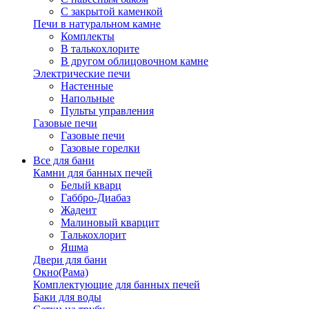
С закрытой каменкой
Печи в натуральном камне
Комплекты
В талькохлорите
В другом облицовочном камне
Электрические печи
Настенные
Напольные
Пульты управления
Газовые печи
Газовые печи
Газовые горелки
Все для бани
Камни для банных печей
Белый кварц
Габбро-Диабаз
Жадеит
Малиновый кварцит
Талькохлорит
Яшма
Двери для бани
Окно(Рама)
Комплектующие для банных печей
Баки для воды