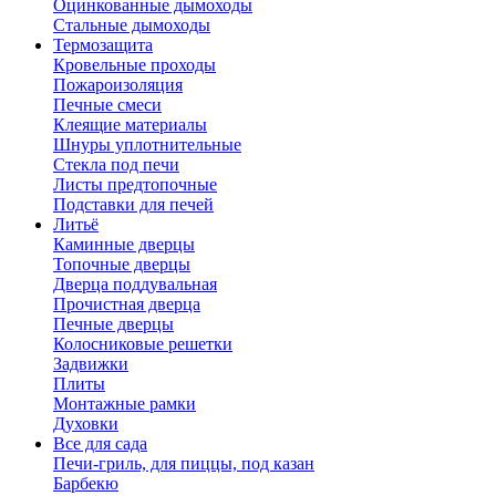
Оцинкованные дымоходы
Стальные дымоходы
Термозащита
Кровельные проходы
Пожароизоляция
Печные смеси
Клеящие материалы
Шнуры уплотнительные
Стекла под печи
Листы предтопочные
Подставки для печей
Литьё
Каминные дверцы
Топочные дверцы
Дверца поддувальная
Прочистная дверца
Печные дверцы
Колосниковые решетки
Задвижки
Плиты
Монтажные рамки
Духовки
Все для сада
Печи-гриль, для пиццы, под казан
Барбекю