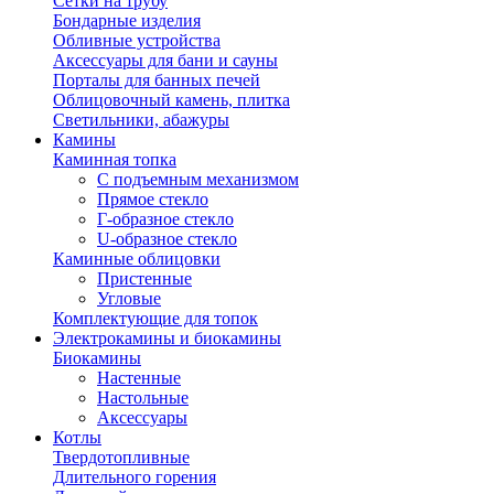
Сетки на трубу
Бондарные изделия
Обливные устройства
Аксессуары для бани и сауны
Порталы для банных печей
Облицовочный камень, плитка
Светильники, абажуры
Камины
Каминная топка
С подъемным механизмом
Прямое стекло
Г-образное стекло
U-образное стекло
Каминные облицовки
Пристенные
Угловые
Комплектующие для топок
Электрокамины и биокамины
Биокамины
Настенные
Настольные
Аксессуары
Котлы
Твердотопливные
Длительного горения