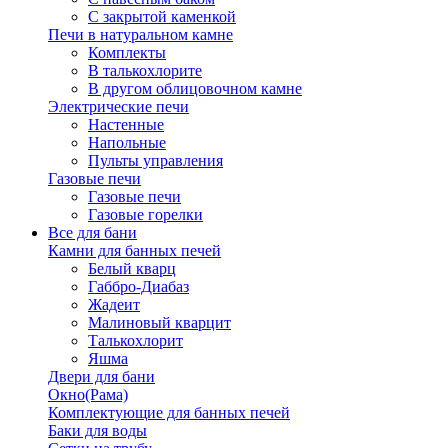
С закрытой каменкой
Печи в натуральном камне
Комплекты
В талькохлорите
В другом облицовочном камне
Электрические печи
Настенные
Напольные
Пульты управления
Газовые печи
Газовые печи
Газовые горелки
Все для бани
Камни для банных печей
Белый кварц
Габбро-Диабаз
Жадеит
Малиновый кварцит
Талькохлорит
Яшма
Двери для бани
Окно(Рама)
Комплектующие для банных печей
Баки для воды