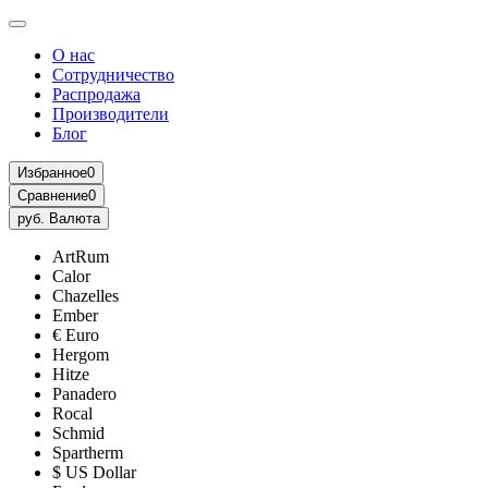
О нас
Сотрудничество
Распродажа
Производители
Блог
Избранное
0
Сравнение
0
руб.
Валюта
ArtRum
Calor
Chazelles
Ember
€ Euro
Hergom
Hitze
Panadero
Rocal
Schmid
Spartherm
$ US Dollar