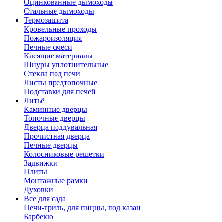
Оцинкованные дымоходы
Стальные дымоходы
Термозащита
Кровельные проходы
Пожароизоляция
Печные смеси
Клеящие материалы
Шнуры уплотнительные
Стекла под печи
Листы предтопочные
Подставки для печей
Литьё
Каминные дверцы
Топочные дверцы
Дверца поддувальная
Прочистная дверца
Печные дверцы
Колосниковые решетки
Задвижки
Плиты
Монтажные рамки
Духовки
Все для сада
Печи-гриль, для пиццы, под казан
Барбекю