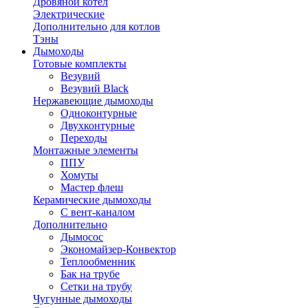
Дровяной котел
Электрические
Дополнительно для котлов
Тэны
Дымоходы
Готовые комплекты
Везувий
Везувий Black
Нержавеющие дымоходы
Одноконтурные
Двухконтурные
Переходы
Монтажные элементы
ППУ
Хомуты
Мастер флеш
Керамические дымоходы
С вент-каналом
Дополнительно
Дымосос
Экономайзер-Конвектор
Теплообменник
Бак на трубе
Сетки на трубу
Чугунные дымоходы