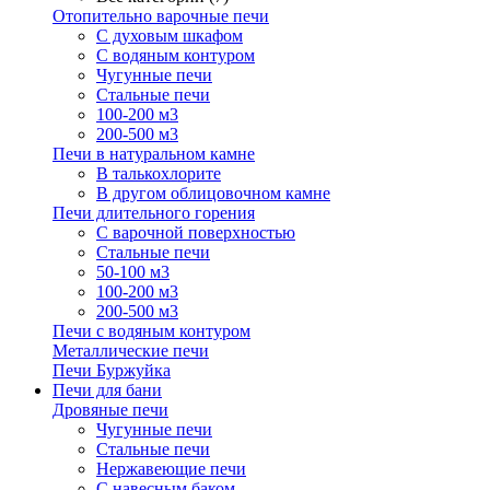
Отопительно варочные печи
С духовым шкафом
С водяным контуром
Чугунные печи
Стальные печи
100-200 м3
200-500 м3
Печи в натуральном камне
В талькохлорите
В другом облицовочном камне
Печи длительного горения
С варочной поверхностью
Стальные печи
50-100 м3
100-200 м3
200-500 м3
Печи с водяным контуром
Металлические печи
Печи Буржуйка
Печи для бани
Дровяные печи
Чугунные печи
Стальные печи
Нержавеющие печи
С навесным баком