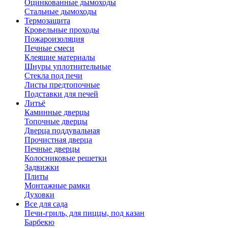
Оцинкованные дымоходы
Стальные дымоходы
Термозащита
Кровельные проходы
Пожароизоляция
Печные смеси
Клеящие материалы
Шнуры уплотнительные
Стекла под печи
Листы предтопочные
Подставки для печей
Литьё
Каминные дверцы
Топочные дверцы
Дверца поддувальная
Прочистная дверца
Печные дверцы
Колосниковые решетки
Задвижки
Плиты
Монтажные рамки
Духовки
Все для сада
Печи-гриль, для пиццы, под казан
Барбекю