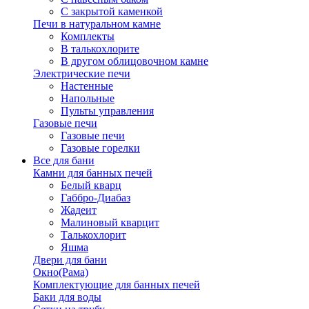
С закрытой каменкой
Печи в натуральном камне
Комплекты
В талькохлорите
В другом облицовочном камне
Электрические печи
Настенные
Напольные
Пульты управления
Газовые печи
Газовые печи
Газовые горелки
Все для бани
Камни для банных печей
Белый кварц
Габбро-Диабаз
Жадеит
Малиновый кварцит
Талькохлорит
Яшма
Двери для бани
Окно(Рама)
Комплектующие для банных печей
Баки для воды