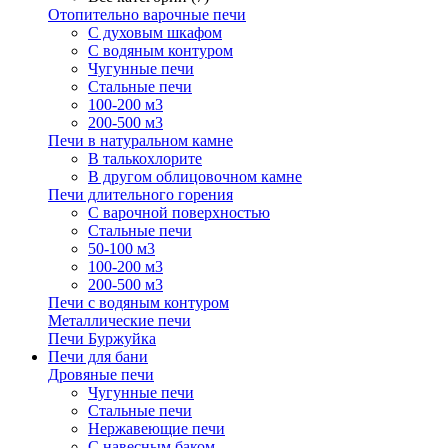
Отопительно варочные печи
С духовым шкафом
С водяным контуром
Чугунные печи
Стальные печи
100-200 м3
200-500 м3
Печи в натуральном камне
В талькохлорите
В другом облицовочном камне
Печи длительного горения
С варочной поверхностью
Стальные печи
50-100 м3
100-200 м3
200-500 м3
Печи с водяным контуром
Металлические печи
Печи Буржуйка
Печи для бани
Дровяные печи
Чугунные печи
Стальные печи
Нержавеющие печи
С навесным баком