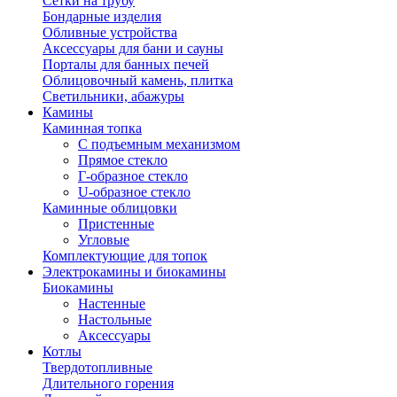
Сетки на трубу
Бондарные изделия
Обливные устройства
Аксессуары для бани и сауны
Порталы для банных печей
Облицовочный камень, плитка
Светильники, абажуры
Камины
Каминная топка
С подъемным механизмом
Прямое стекло
Г-образное стекло
U-образное стекло
Каминные облицовки
Пристенные
Угловые
Комплектующие для топок
Электрокамины и биокамины
Биокамины
Настенные
Настольные
Аксессуары
Котлы
Твердотопливные
Длительного горения