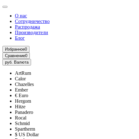
О нас
Сотрудничество
Распродажа
Производители
Блог
Избранное
0
Сравнение
0
руб.
Валюта
ArtRum
Calor
Chazelles
Ember
€ Euro
Hergom
Hitze
Panadero
Rocal
Schmid
Spartherm
$ US Dollar