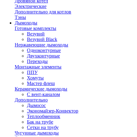
Дровяной котел
Электрические
Дополнительно для котлов
Тэны
Дымоходы
Готовые комплекты
Везувий
Везувий Black
Нержавеющие дымоходы
Одноконтурные
Двухконтурные
Переходы
Монтажные элементы
ППУ
Хомуты
Мастер флеш
Керамические дымоходы
С вент-каналом
Дополнительно
Дымосос
Экономайзер-Конвектор
Теплообменник
Бак на трубе
Сетки на трубу
Чугунные дымоходы